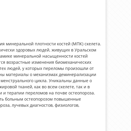
я минеральной плотности костей (МПК) скелета.
тически здоровых людей, живущих в Уральском
намике минеральной насыщенности костей
тся возрастные изменения биомеханических
тех людей, у которых переломы произошли от
ены материалы о механизмах деминерализации
 менструального цикла. Уникальны данные о
ровой тканей, как во всем скелете, так и в
 и терапии переломов на почве остеопороза.
чать больным остеопорозом повышенные
роза, лучевых диагностов, физиологов,