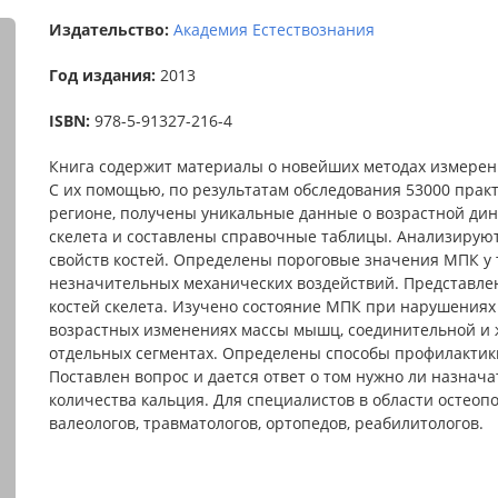
Издательство:
Академия Естествознания
Год издания:
2013
ISBN:
978-5-91327-216-4
Книга содержит материалы о новейших методах измерени
С их помощью, по результатам обследования 53000 прак
регионе, получены уникальные данные о возрастной ди
скелета и составлены справочные таблицы. Анализирую
свойств костей. Определены пороговые значения МПК у 
незначительных механических воздействий. Представл
костей скелета. Изучено состояние МПК при нарушениях
возрастных изменениях массы мышц, соединительной и жи
отдельных сегментах. Определены способы профилактики
Поставлен вопрос и дается ответ о том нужно ли назна
количества кальция. Для специалистов в области остеопо
валеологов, травматологов, ортопедов, реабилитологов.