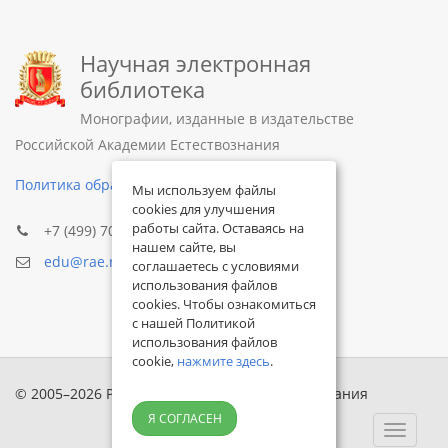
Научная электронная
библиотека
Монографии, изданные в издательстве
Российской Академии Естествознания
Политика обработки персональных данных
Мы используем файлы
cookies для улучшения
работы сайта. Оставаясь на
+7 (499) 705-72-30
нашем сайте, вы
edu@rae.ru
соглашаетесь с условиями
использования файлов
cookies. Чтобы ознакомиться
с нашей Политикой
использования файлов
cookie,
нажмите здесь
.
© 2005–2026 Российская академия естествознания
Я СОГЛАСЕН
Toggle