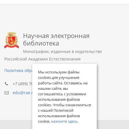
Научная электронная
библиотека
Монографии, изданные в издательстве
Российской Академии Естествознания
Политика обработки персональных данных
Мы используем файлы
cookies для улучшения
работы сайта. Оставаясь на
+7 (499) 705-72-30
нашем сайте, вы
edu@rae.ru
соглашаетесь с условиями
использования файлов
cookies. Чтобы ознакомиться
с нашей Политикой
использования файлов
cookie,
нажмите здесь
.