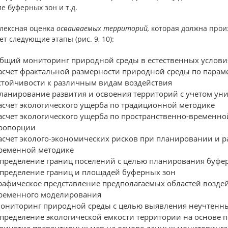
е буферных зон и т.д.
плексная оценка
осваиваемых территорий,
которая должна прои
т следующие этапы (рис. 9, 10):
бщий мониторинг природной среды в естественных услови
асчет фрактальной размерности природной среды по параме
стойчивости к различным видам воздействия
ланирование развития и освоения территорий с учетом у
асчет экологического ущерба по традиционной методике
асчет экологического ущерба по пространственно-временн
ропорции
асчет эколого-экономических рисков при планировании и 
ременной методике
пределение границ поселений с целью планирования буфе
пределение границ и площадей буферных зон
рафическое представление предполагаемых областей воздей
ременного моделирования
ониторинг природной среды с целью выявления неучтенны
пределение экологической емкости территории на основе 