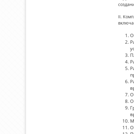
создани
II. Ком
включае
О
Р
у
П
Р
Р
п
Р
в
О
О
Г
в
М
О