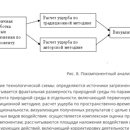
.
Рис. 8. Покомпонентный анал
ие технологической схемы: определяются источники загрязнен
тывается фрактальная размерность природной среды по параме
ента природной среды в отдельности, включающий первичную 
диционной методике, расчет ущерба по пространственно-врем
циональности, визуализация полученных результатов с целью 
ных видов воздействия; осуществляется комплексная оценка п
омпонентам; рассчитываются площади наложения воздействия и
тирующих действий, включающий корректировку деятельности 