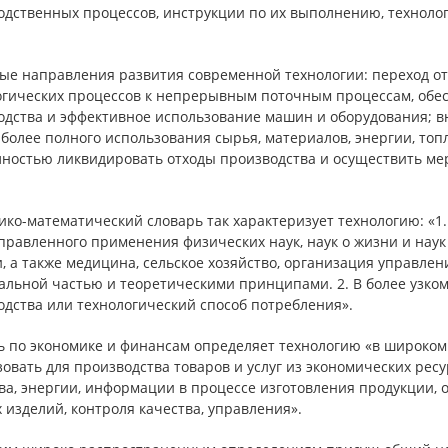
дственных процессов, инструкции по их выполнению, технолог
ые направления развития современной технологии: переход от
огических процессов к непрерывным поточным процессам, об
одства и эффективное использование машин и оборудования; вн
более полного использования сырья, материалов, энергии, топ
лностью ликвидировать отходы производства и осуществить м
.
ко-математический словарь так характеризует технологию: «1.
равленного применения физических наук, наук о жизни и наук 
, а также медицина, сельское хозяйство, организация управлен
альной частью и теоретическими принципами. 2. В более узком
одства или технологический способ потребления».
ь по экономике и финансам определяет технологию «в широком 
овать для производства товаров и услуг из экономических ресу
а, энергии, информации в процессе изготовления продукции, 
 изделий, контроля качества, управления».