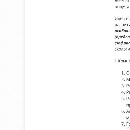
Всем э
получи
Идея н
развити
особая
(предс
(зафик
экологи
I. Комп
О
М
Р
Р
Р
п
А
м
Г