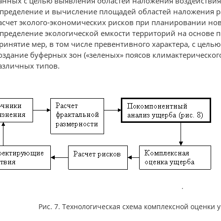
анных с целью выявления областей наложения воздействия
пределение и вычисление площадей областей наложения р
асчет эколого-экономических рисков при планировании но
пределение экологической емкости территорий на основе 
ринятие мер, в том числе превентивного характера, с цел
оздание буферных зон («зеленых» поясов климактерическог
азличных типов.
.
Рис. 7. Технологическая схема комплексной оценки