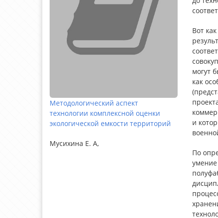
до тех
соответ
Вот как
резуль
соотве
совокуп
могут б
как ос
(предс
проекта
Методологический аспект
коммер
технологии комплексной оценки
и котор
экологической емкости территорий
военно
Мусихина Е. А,
По опре
умение 
полуфаб
дисцип
процес
хранен
технол