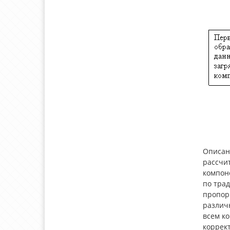
Описан
рассчи
компон
по тра
пропор
различ
всем к
коррек