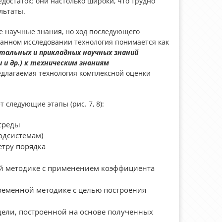
статок: они настолько широки, что трудно
льтаты.
е научные знания, но ход последующего
данном исследовании технология понимается как
тальных и прикладных научных знаний
и др.) к техническим знаниям
длагаемая технология комплексной оценки
 следующие этапы (рис. 7, 8):
среды
одсистемам)
етру порядка
ой методике с применением коэффициента
ременной методике с целью построения
ели, построенной на основе полученных