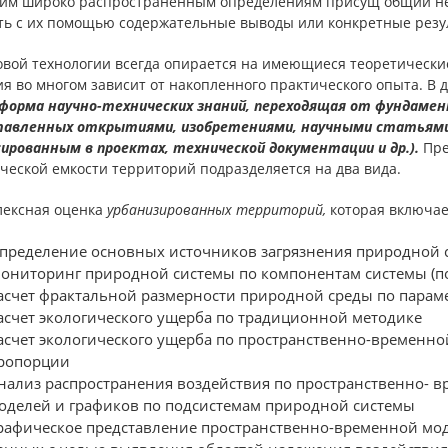
тим широко распространенным определениям присущ общий недо
ть с их помощью содержательные выводы или конкретные резу
овой технологии всегда опирается на имеющиеся теоретически
я во многом зависит от накопленного практического опыта. В 
 форма научно-технических знаний, переходящая от фундамен
тавленных открытиями, изобретениями, научными статьями 
сированным в проектах, технической документации и др.).
Пре
ческой емкости территорий подразделяется на два вида.
лексная оценка
урбанизированных территорий,
которая включает
пределение основных источников загрязнения природной 
ониторинг природной системы по компонентам системы (п
асчет фрактальной размерности природной среды по парам
асчет экологического ущерба по традиционной методике
асчет экологического ущерба по пространственно-временн
ропорции
нализ распространения воздействия по пространственно- в
оделей и графиков по подсистемам природной системы
рафическое представление пространственно-временной мод