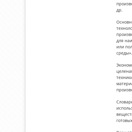
произво
др.
Основн
технол
произв
для наи
или по
среды»
Экономи
целенап
техники
матери
произв
Словар
использ
веществ
готовых