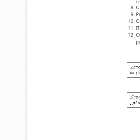
д
О
Р
О
П
С
р