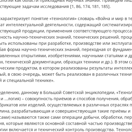
нологии как области прикладных научных знаний. Приведем лиш
ствующие задачам исследования [1, 86, 174, 181, 185].
 характеризует понятие «технология» словарь «Война и мир в т
тат интеллектуальной деятельности, содержащий систематизир
тствующей продукции, применения соответствующего процесса 
ность научно-технических знаний, технических решений, проц
ыть использованы при разработке, производстве или эксплуата
обая форма научно-технических знаний, переходная от фундам
тавленных открытиями, изобретениями, научными статьями и др
х, технической документации, образцах техники и др.). В этом
ческим продуктом, в котором реализованы результаты интеллек
ый, в свою очередь, может быть реализован в различных технич
й и специальной технике».
делению, данному в Большой Советской энциклопедии, «Технолог
и ...логия) –
совокупность приёмов и способов получения, обра
рикатов или изделий, осуществляемых в различных отраслях пр
лина, разрабатывающая и совершенствующая такие приёмы и с
сами) называются также сами операции добычи, обработки, пер
ия, которые являются основной составной частью производстве
огии включается и технический контроль производства. Технол