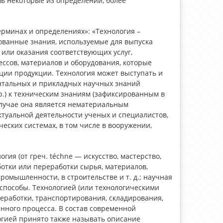
ь некоторые из определений, более
ерминах и определениях»: «Технология –
ованные знания, используемые для выпуска
или оказания соответствующих услуг,
ессов, материалов и оборудования, которые
ции продукции. Технология может выступать и
ентальных и прикладных научных знаний
.) к техническим знаниям (зафиксированным в
 случае она является нематериальным
туальной деятельности ученых и специалистов,
еских системах, в том числе в вооружении,
ия (от греч. téchne — искусство, мастерство,
ботки или переработки сырья, материалов,
омышленности, в строительстве и т. д.; научная
пособы. Технологией (или технологическими
еработки, транспортирования, складирования,
нного процесса. В состав современной
огией принято также называть описание