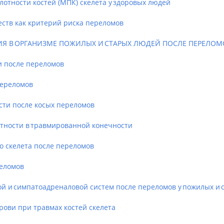
тности костей (МПК) скелета у здоровых людей
в как критерий риска переломов
Я В ОРГАНИЗМЕ ПОЖИЛЫХ И СТАРЫХ ЛЮДЕЙ ПОСЛЕ ПЕРЕЛОМ
 после переломов
переломов
и после косых переломов
ности в травмированной конечности
 скелета после переломов
еломов
и симпатоадреналовой систем после переломов у пожилых и 
ви при травмах костей скелета