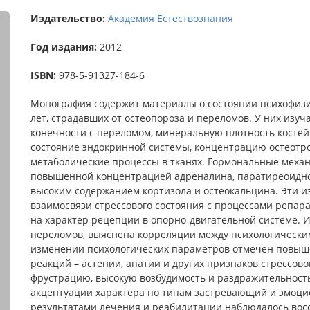
Издательство:
Академия Естествознания
Год издания:
2012
ISBN:
978-5-91327-184-6
Монография содержит материалы о состоянии психофизио
лет, страдавших от остеопороза и переломов. У них изу
конечности с переломом, минеральную плотность костей
состояние эндокринной системы, концентрацию остеотро
метаболические процессы в тканях. Гормональные механ
повышенной концентрацией адреналина, паратиреоидног
высоким содержанием кортизола и остеокальцина. Эти и
взаимосвязи стрессового состояния с процессами репар
на характер рецепции в опорно-двигательной системе. 
переломов, выяснена корреляции между психологически
изменении психологических параметров отмечен повыш
реакций – астении, апатии и других признаков стрессов
фрустрацию, высокую возбудимость и раздражительност
акцентуации характера по типам застревающий и эмоци
результатами лечения и реабилитации наблюдалось восс