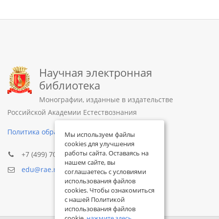
Научная электронная
библиотека
Монографии, изданные в издательстве
Российской Академии Естествознания
Политика обработки персональных данных
Мы используем файлы
cookies для улучшения
работы сайта. Оставаясь на
+7 (499) 705-72-30
нашем сайте, вы
edu@rae.ru
соглашаетесь с условиями
использования файлов
cookies. Чтобы ознакомиться
с нашей Политикой
использования файлов
cookie,
нажмите здесь
.