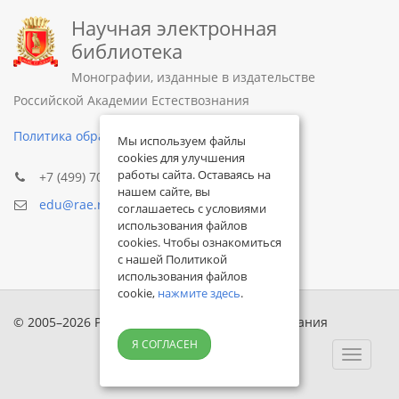
Научная электронная
библиотека
Монографии, изданные в издательстве
Российской Академии Естествознания
Политика обработки персональных данных
Мы используем файлы
cookies для улучшения
работы сайта. Оставаясь на
+7 (499) 705-72-30
нашем сайте, вы
edu@rae.ru
соглашаетесь с условиями
использования файлов
cookies. Чтобы ознакомиться
с нашей Политикой
использования файлов
cookie,
нажмите здесь
.
© 2005–2026 Российская академия естествознания
Я СОГЛАСЕН
Toggle
navigat