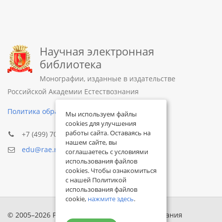
Научная электронная
библиотека
Монографии, изданные в издательстве
Российской Академии Естествознания
Политика обработки персональных данных
Мы используем файлы
cookies для улучшения
работы сайта. Оставаясь на
+7 (499) 705-72-30
нашем сайте, вы
edu@rae.ru
соглашаетесь с условиями
использования файлов
cookies. Чтобы ознакомиться
с нашей Политикой
использования файлов
cookie,
нажмите здесь
.
© 2005–2026 Российская академия естествознания