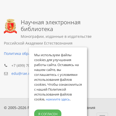
Научная электронная
библиотека
Монографии, изданные в издательстве
Российской Академии Естествознания
Политика обработки персональных данных
Мы используем файлы
cookies для улучшения
работы сайта. Оставаясь на
+7 (499) 705-72-30
нашем сайте, вы
edu@rae.ru
соглашаетесь с условиями
использования файлов
cookies. Чтобы ознакомиться
с нашей Политикой
использования файлов
cookie,
нажмите здесь
.
© 2005–2026 Российская академия естествознания
Я СОГЛАСЕН