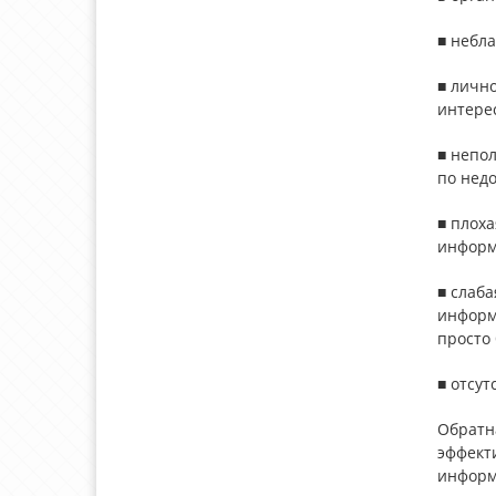
■ небл
■ личн
интере
■ непо
по нед
■ плоха
информа
■ слаба
информа
просто 
■ отсут
Обратн
эффект
информ