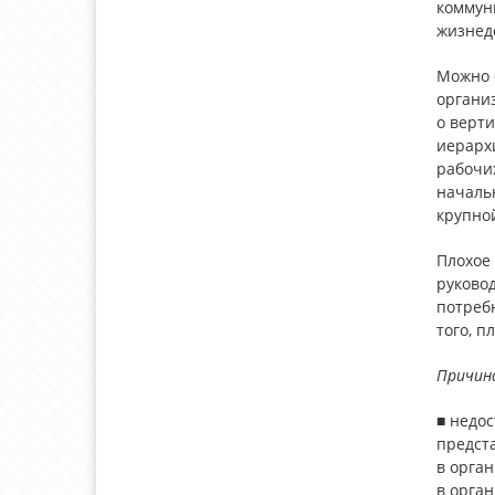
коммуни
жизнеде
Можно 
органи
о верт
иерарх
рабочи
началь
крупно
Плохое
руковод
потребн
того, 
Причина
■ недо
предст
в орга
в орган