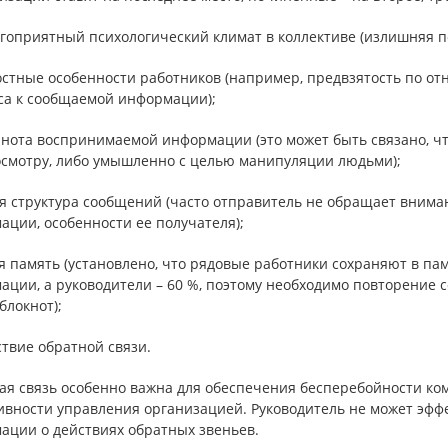
агоприятный психологический климат в коллективе (излишняя п
остные особенности работников (например, предвзятость по о
са к сообщаемой информации);
лнота воспринимаемой информации (это может быть связано, чт
осмотру, либо умышленно с целью манипуляции людьми);
я структура сообщений (часто отправитель не обращает вниман
ции, особенности ее получателя);
я память (установлено, что рядовые работники сохраняют в па
ции, а руководители – 60 %, поэтому необходимо повторение 
блокнот);
ствие обратной связи.
ая связь особенно важна для обеспечения бесперебойности ком
ивности управления организацией. Руководитель не может эфф
ации о действиях обратных звеньев.