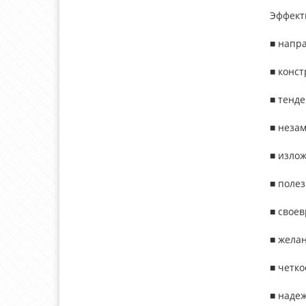
Эффект
■ напр
■ конст
■ тенд
■ неза
■ излож
■ полез
■ своев
■ жела
■ четко
■ надеж