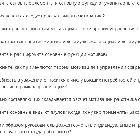
овите основные элементы и основную функцию гуманитарных те
ких аспектах следует рассматривать мотивацию?
может рассматриваться мотивация с точки зрения управления 
соотносятся понятия «мотив» и «стимул», «мотивация» и «стиму
овите и расшифруйте основные функции мотивов?
ясните, как применяются теории мотивации в управлении совр
ебность в уважении относится к числу высших потребностей и
ностью в рамках организации?
аких составляющих складывается расчет мотивации работника о
вите основные виды стимулов? Когда их нужно применять? Зак
ким образом руководитель должен сочетать индивидуальные и г
 результатов труда работников?