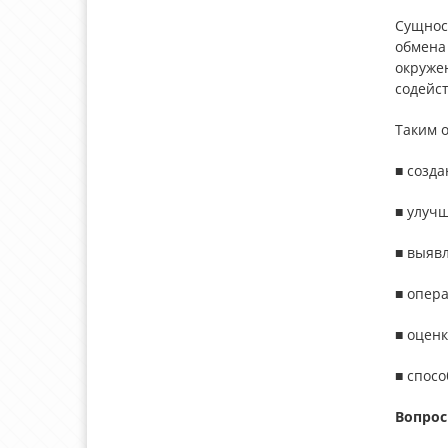
Сущнос
обмена
окруже
содейс
Таким 
■ созда
■ улуч
■ выяв
■ опер
■ оцен
■ спос
Вопрос