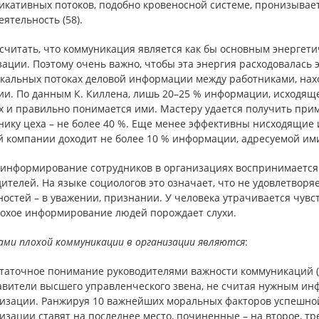
кативных потоков, подобно кровеносной системе, пронизывает
ятельность (58).
считать, что коммуникация является как бы основным энергети
зации. Поэтому очень важно, чтобы эта энергия расходовалась
икальных потоках деловой информации между работниками, на
ии. По данным К. Киллена, лишь 20–25 % информации, исходящ
х и правильно понимается ими. Мастеру удается получить пр
нику цеха – не более 40 %. Еще менее эффективны нисходящие 
й компании доходит не более 10 % информации, адресуемой им
 информирование сотрудников в организациях воспринимается 
ителей. На языке социологов это означает, что не удовлетвор
остей – в уважении, признании. У человека утрачивается чувс
плохое информирование людей порождает слухи.
ми плохой коммуникации в организации являются
:
статочное понимание руководителями важности коммуникаций 
авители высшего управленческого звена, не считая нужным ин
низации. Ранжируя 10 важнейших моральных факторов успешной
изации ставят на последнее место, починенные – на второе, тре