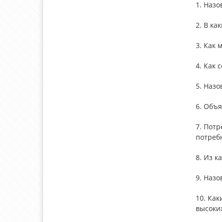
1. Наз
2. В ка
3. Как 
4. Как 
5. Наз
6. Объ
7. Потр
потреб
8. Из к
9. Назо
10. Ка
высоких