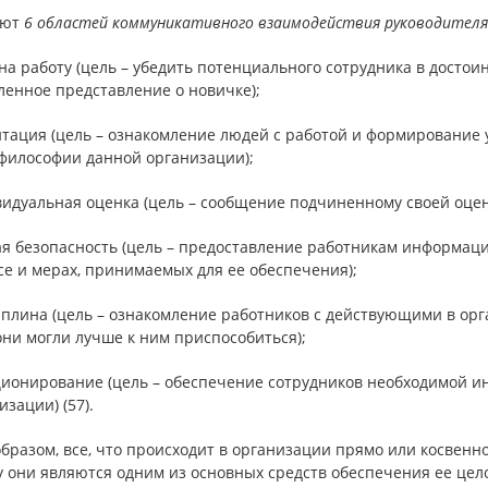
яют
6 областей коммуникативного взаимодействия руководителя
на работу (цель – убедить потенциального сотрудника в досто
ленное представление о новичке);
тация (цель – ознакомление людей с работой и формирование у
философии данной организации);
идуальная оценка (цель – сообщение подчиненному своей оценк
я безопасность (цель – предоставление работникам информаци
е и мерах, принимаемых для ее обеспечения);
иплина (цель – ознакомление работников с действующими в орг
ни могли лучше к ним приспособиться);
ционирование (цель – обеспечение сотрудников необходимой и
изации) (57).
бразом, все, что происходит в организации прямо или косвен
у они являются одним из основных средств обеспечения ее цел