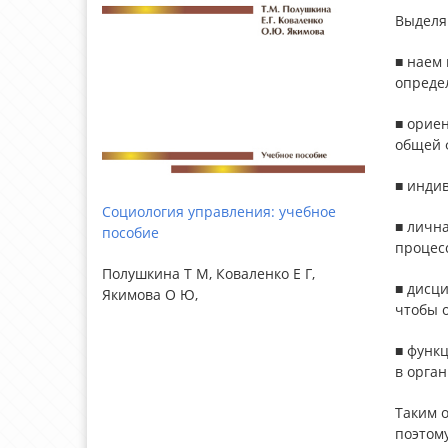
Выдел
■ наем 
опреде
■ ориен
общей 
■ индив
Социология управления: учебное
■ лична
пособие
процесс
Полушкина Т М, Коваленко Е Г,
■ дисц
Якимова О Ю,
чтобы о
■ функ
в орган
Таким о
поэтом