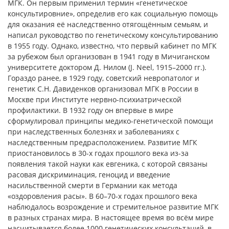
МГК. Он первым применил термин «генетическое
консультировние», определив его как социальную помощь
для оказания её наследственно отягощённым семьям, и
написал руководство по генетическому консультированию
в 1955 году. Однако, известно, что первый кабинет по МГК
за рубежом был организован в 1941 году в Мичиганском
университете доктором Д. Нилом (J. Neel, 1915–2000 гг.).
Гораздо ранее, в 1929 году, советский невропатолог и
генетик С.Н. Давиденков организовал МГК в России в
Москве при Институте нервно-психиатрической
профилактики. В 1932 году он впервые в мире
сформулировал принципы медико-генетической помощи
при наследственных болезнях и заболеваниях с
наследственным предрасположением. Развитие МГК
приостановилось в 30-х годах прошлого века из-за
появления такой науки как евгеника, с которой связаны
расовая дискриминация, геноцид и введение
насильственной смерти в Германии как метода
«оздоровления расы». В 60–70-х годах прошлого века
наблюдалось возрождение и стремительное развитие МГК
в разных странах мира. В настоящее время во всём мире
насчитывается более 1000 генетических консультаций, в