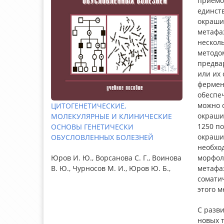
приемов
единст
окраши
метафаз
нескол
методо
предва
или их 
фермен
обеспеч
можно 
ЦИТОГЕНЕТИЧЕСКИЕ,
окрашив
МОЛЕКУЛЯРНЫЕ И КЛИНИЧЕСКИЕ
1250 п
ОСНОВЫ ГЕНЕТИЧЕСКИ
окраши
ОБУСЛОВЛЕННЫХ БОЛЕЗНЕЙ
необхо
морфол
Юров И. Ю., Ворсанова С. Г., Воинова
метафа
В. Ю., Чурносов М. И., Юров Ю. Б.,
сомати
этого м
С разв
новых 