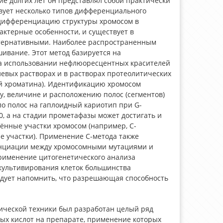
ие долгих лет он представлял собой практически
ует несколько типов дифференциального
дифференциацию структуры хромосом в
актерные особенности, и существует в
льтернативными. Наиболее распространенным
вание. Этот метод базируется на
на использовании нефлюоресцентных красителей
левых растворах и в растворах протеолитических
ой хроматина). Идентификацию хромосом
у, величине и расположению полос (сегментов)
о полос на гаплоидный кариотип при G-
0, а на стадии прометафазы может достигать и
ённые участки хромосом (например, С-
 участки). Применение С-метода также
нциации между хромосомными мутациями и
рименение цитогенетического анализа
культивирования клеток большинства
едует напомнить, что разрешающая способность
ической техники был разработан целый ряд
ых кислот на препарате, применение которых