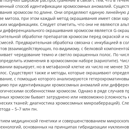
 получил широкое распространение в связи с тем, что в течен
венный способ идентификации хромосомных аномалий. Существ
вания хромосом по длине. Они определяют единую линейную 
е митоза, при этом каждый метод окрашивания имеет свои хар
ьких модификациях. Следует отметить, что они не являются а
м дифференциального окрашивания хромосом является G-окраши
рительной обработке препаратов хромосом перед окраской и 
смесей. Предварительная обработка связана с инкубацией в со
тов (взаимодействующих, по-видимому, с белковой компонент
ивает чередование темно и светло окрашенных полос. По числ
определить изменения в хромосомном наборе (кариотипе). Числ
ании варьирует, но в метафазной клетке их число не менее 32
олос. Существуют также и методы, которые окрашивают определ
вание, с помощью которого анализируются гетерохроматиновые
димо при идентификации хромосомных аномалий или диффере
огическими особенностями хромосом. Однако в ряде случаев п
зных хромосом бывает затруднено или невозможно (сложность 
ческих тканей; диагностика хромосомных микроаберраций). Сл
етода – 5–7 млн пн.
итием медицинской генетики и совершенствованием микроскоп
технологий, основанных на принципах гибридизации нуклеинов