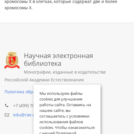
хромосомы Х в клетках, которые содержат две и более
хромосомы Х.
Научная электронная
библиотека
Монографии, изданные в издательстве
Российской Академии Естествознания
Политика обработки персональных данных
Мы используем файлы
cookies для улучшения
работы сайта. Оставаясь на
+7 (499) 705-72-30
нашем сайте, вы
edu@rae.ru
соглашаетесь с условиями
использования файлов
cookies. Чтобы ознакомиться
с нашей Политикой