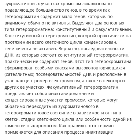
эухроматиновых участках хромосом локализовано
подавляющее большинство генов, в то время как
гетерохроматин содержит мало генов, которые, по-
видимому, обычно не активны. Выделяют два основных
типа гетерохроматина: конститутивный и факультативный.
Конститутивный гетерохроматин, который практически на
протяжении всего клеточного цикла конденсирован,
генетически не активен. Вероятно, последовательности
ДНК, из которых состоит конститутивный гетерохроматин,
практически не содержат генов. Этот тип гетерохроматина
сформирован особыми классами высокоповторяющихся
(сателлитных) последовательностей ДНК и расположен в
участках центромер всех хромосом, а также в некоторых
других ее участках. Факультативный гетерохроматин
представляет собой инактивированные и
конденсированные участки хромосом, которые могут
обратимо переходить из эухроматинового в
гетерохроматиновое состояние в зависимости от типа
клетки, стадии клеточного цикла или особенности одной из
гомологичных хромосом. Как правило, этот термин
применяется для описания процесса инактивации