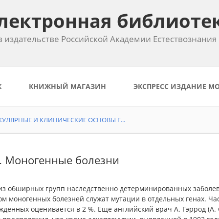
лектронная библиоте
 издательстве Российской Академии Естествознания
К
КНИЖНЫЙ МАГАЗИН
ЭКСПРЕСС ИЗДАНИЕ М
УЛЯРНЫЕ И КЛИНИЧЕСКИЕ ОСНОВЫ Г...
1. Моногенные болезни
из обширных групп наследственно детерминированных заболев
ом моногенных болезней служат мутации в отдельных генах. Ча
денных оценивается в 2 %. Ещё английский врач А. Гэррод (A. G