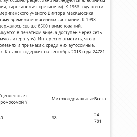
ду, аутосомно-рецессивно наследуются альбинизм
я, тирозинемия, кретинизм). К 1966 году почти
американского учёного Виктора МакКьюсика
 к тому времени моногенных состояний. К 1998
содержалось свыше 8500 наименований.
икуется в печатном виде, а доступен через сеть
емую литературу). Интересно отметить, что в
олезнях и признаках, среди них аутосомные,
. Каталог содержит на сентябрь 2018 года 24781
Сцепленные с
Митохондриальные
Всего
хромосомой Y
24
60
68
781