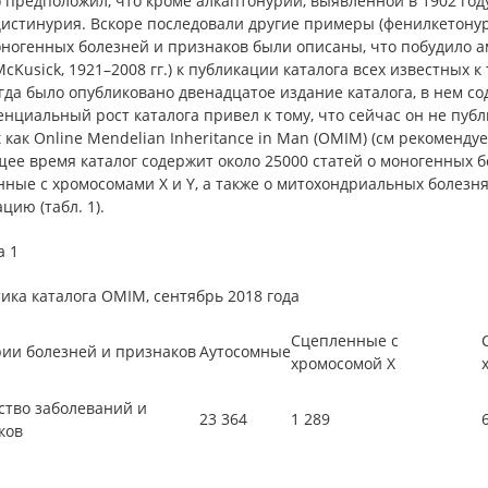
.) предположил, что кроме алкаптонурии, выявленной в 1902 го
истинурия. Вскоре последовали другие примеры (фенилкетонури
оногенных болезней и признаков были описаны, что побудило 
 McKusick, 1921–2008 гг.) к публикации каталога всех известных
огда было опубликовано двенадцатое издание каталога, в нем 
нциальный рост каталога привел к тому, что сейчас он не публ
t как Online Mendelian Inheritance in Man (OMIM) (см рекоменду
ее время каталог содержит около 25000 статей о моногенных б
ные с хромосомами X и Y, а также о митохондриальных болезнях
цию (табл. 1).
а 1
ика каталога OMIM, сентябрь 2018 года
Сцепленные с
рии болезней и признаков
Аутосомные
хромосомой Х
ство заболеваний и
23 364
1 289
ков