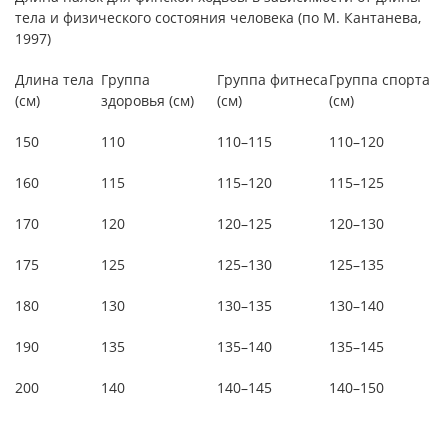
тела и физического состояния человека (по М. Кантанева,
1997)
Длина тела
Группа
Группа фитнеса
Группа спорта
(см)
здоровья (см)
(см)
(см)
150
110
110–115
110–120
160
115
115–120
115–125
170
120
120–125
120–130
175
125
125–130
125–135
180
130
130–135
130–140
190
135
135–140
135–145
200
140
140–145
140–150