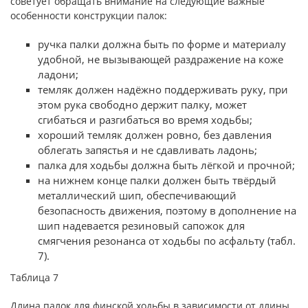
советует обращать внимание на следующие важные
особенности конструкции палок:
ручка палки должна быть по форме и материалу
удобной, не вызывающей раздражение на коже
ладони;
темляк должен надёжно поддерживать руку, при
этом рука свободно держит палку, может
сгибаться и разгибаться во время ходьбы;
хороший темляк должен ровно, без давления
облегать запястья и не сдавливать ладонь;
палка для ходьбы должна быть лёгкой и прочной;
на нижнем конце палки должен быть твёрдый
металлический шип, обеспечивающий
безопасность движения, поэтому в дополнение на
шип надевается резиновый сапожок для
смягчения резонанса от ходьбы по асфальту (табл.
7).
Таблица 7
Длина палок для финской ходьбы в зависимости от длины