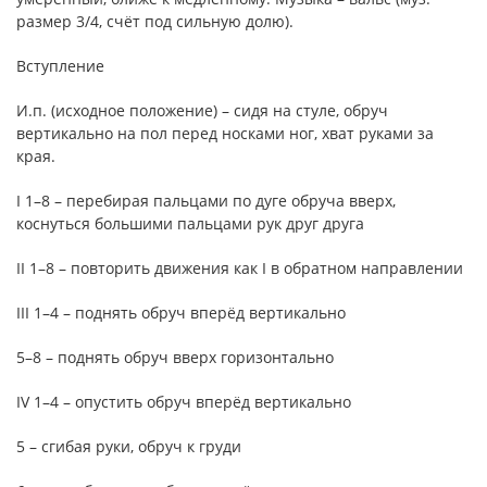
размер 3/4, счёт под сильную долю).
Вступление
И.п. (исходное положение) – сидя на стуле, обруч
вертикально на пол перед носками ног, хват руками за
края.
I 1–8 – перебирая пальцами по дуге обруча вверх,
коснуться большими пальцами рук друг друга
II 1–8 – повторить движения как I в обратном направлении
III 1–4 – поднять обруч вперёд вертикально
5–8 – поднять обруч вверх горизонтально
IV 1–4 – опустить обруч вперёд вертикально
5 – сгибая руки, обруч к груди