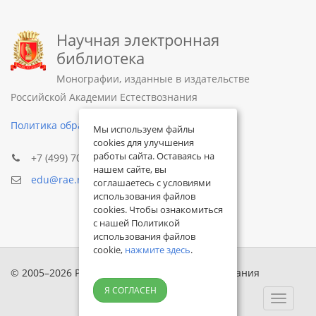
Научная электронная
библиотека
Монографии, изданные в издательстве
Российской Академии Естествознания
Политика обработки персональных данных
Мы используем файлы
cookies для улучшения
работы сайта. Оставаясь на
+7 (499) 705-72-30
нашем сайте, вы
edu@rae.ru
соглашаетесь с условиями
использования файлов
cookies. Чтобы ознакомиться
с нашей Политикой
использования файлов
cookie,
нажмите здесь
.
© 2005–2026 Российская академия естествознания
Я СОГЛАСЕН
Toggle
navigat