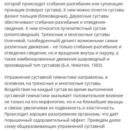
которой происходит сгибание-разгибание или супинация-
пронация (поворот сустава). К ним можно отнести суставы
фаланг пальцев (блоковидные). Двухосные суставы
обеспечивают сгибание-разгибание и отведение-
сведение. К ним относится лучезапястный сустав
(эллипсовидный). Трёхосные и многоосные суставы
(плечевой, тазобедренный) делают возможными самые
различные движения – не только сгибание-разгибание и
отведение-сведение, но и вращение внутрь и наружу, а
также комбинированные движения (шаровидный и
ореховидный тип суставов) (Б.А. Никитюк, 1983).
Упражнения суставной гимнастики направлены, в
основном, на трёхосные и многоосные суставы.
Воздействие на каждый сустав во время выполнения
суставной гимнастики оказывает положительное влияние
не только на его морфологию, но и на ближайшие мышцы
и связки, увеличивая их подвижность и эластичность.
Происходит хорошее разогревание организма, что даёт
повышенный оздоровительный эффект. Приведём далее
схему общеразвивающих упражнений суставной