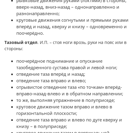
рывковые движения руками (локтями) в стороны,
вверх-назад, вниз-назад – однонаправленно и
разнонаправленно;
круговые движения согнутыми и прямыми руками
вперёд и назад, кверху и книзу – одновременно и
поочерёдно.
Тазовый отдел
. И.П. – стоя ноги врозь, руки на пояс или в
стороны:
поочерёдное поднимание и опускание
тазобедренного сустава правой и левой ноги;
отведение таза вперёд и назад;
отведение таза вправо и влево;
отрывистое отведение таза «по точкам» вперёд-
вправо-назад-влево и в обратном направлении;
то же, выполняя упражнение в полуприседе;
круговое движение тазом вправо и влево в
горизонтальной плоскости;
отведение таза вправо и влево по дуге кверху и
книзу – в полуприседе;
круговое движение тазом в вертикальной