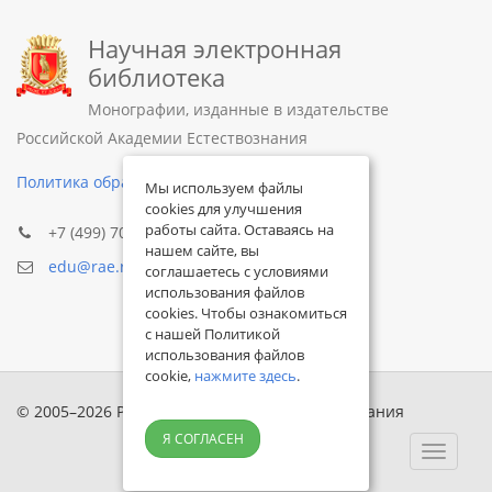
Научная электронная
библиотека
Монографии, изданные в издательстве
Российской Академии Естествознания
Политика обработки персональных данных
Мы используем файлы
cookies для улучшения
работы сайта. Оставаясь на
+7 (499) 705-72-30
нашем сайте, вы
edu@rae.ru
соглашаетесь с условиями
использования файлов
cookies. Чтобы ознакомиться
с нашей Политикой
использования файлов
cookie,
нажмите здесь
.
© 2005–2026 Российская академия естествознания
Я СОГЛАСЕН
Toggle
navigat