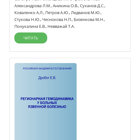
Александрова Л.М.
,
Аникина О.В.
,
Суханов Д.С.
,
Коваленко А.Л.
,
Петров А.Ю.
,
Ледванов М.Ю.
,
Стукова Н.Ю.
,
Чеснокова Н.П.
,
Бизенкова М.Н.
,
Понукалина Е.В.
,
Невважай Т.А.
ЧИТАТЬ