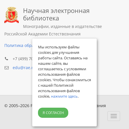
Научная электронная
библиотека
Монографии, изданные в издательстве
Российской Академии Естествознания
Политика обработки персональных данных
Мы используем файлы
cookies для улучшения
работы сайта. Оставаясь на
+7 (499) 705-72-30
нашем сайте, вы
edu@rae.ru
соглашаетесь с условиями
использования файлов
cookies. Чтобы ознакомиться
с нашей Политикой
использования файлов
cookie,
нажмите здесь
.
© 2005–2026 Российская академия естествознания
Я СОГЛАСЕН
Toggle
navigat