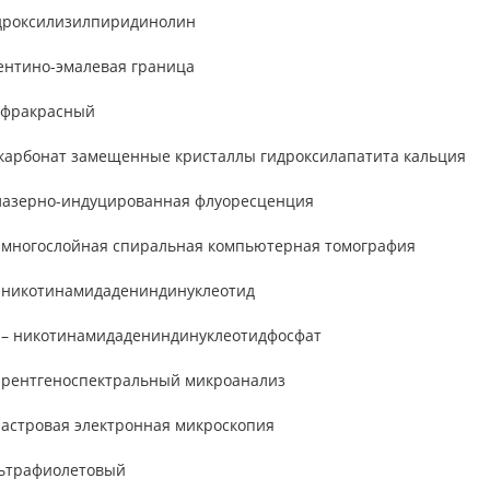
идроксилизилпиридинолин
дентино-эмалевая граница
нфракрасный
 карбонат замещенные кристаллы гидроксилапатита кальция
лазерно-индуцированная флуоресценция
 многослойная спиральная компьютерная томография
 никотинамидадениндинуклеотид
– никотинамидадениндинуклеотидфосфат
 рентгеноспектральный микроанализ
растровая электронная микроскопия
льтрафиолетовый