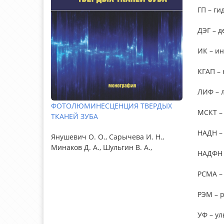
ГП – г
ДЭГ – 
ИК – и
КГАП –
ЛИФ – 
ФОТОЛЮМИНЕСЦЕНЦИЯ ТВЕРДЫХ
МСКТ –
ТКАНЕЙ ЗУБА
НАДН –
Янушевич О. О., Сарычева И. Н.,
Минаков Д. А., Шульгин В. А.,
НАДФН 
РСМА –
РЭМ – 
УФ – у