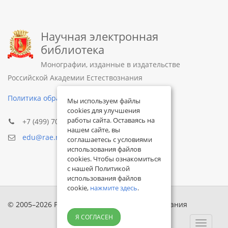
Научная электронная
библиотека
Монографии, изданные в издательстве
Российской Академии Естествознания
Политика обработки персональных данных
Мы используем файлы
cookies для улучшения
работы сайта. Оставаясь на
+7 (499) 705-72-30
нашем сайте, вы
edu@rae.ru
соглашаетесь с условиями
использования файлов
cookies. Чтобы ознакомиться
с нашей Политикой
использования файлов
cookie,
нажмите здесь
.
© 2005–2026 Российская академия естествознания
Я СОГЛАСЕН
Toggle