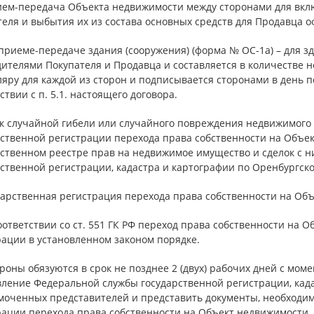
рием-передача Объекта недвижимости между сторонами для вклю
теля и выбытия их из состава основных средств для Продавца
 приеме-передаче здания (сооружения) (форма № ОС-1а) – для з
ителями Покупателя и Продавца и составляется в количестве н
ляру для каждой из сторон и подписывается сторонами в день 
ствии с п. 5.1. настоящего договора.
иск случайной гибели или случайного повреждения недвижимого
рственной регистрации перехода права собственности на Объе
рственном реестре прав на недвижимое имущество и сделок с 
ственной регистрации, кадастра и картографии по Оренбургско
дарственная регистрация перехода права собственности на Об
соответствии со ст. 551 ГК РФ переход права собственности на
рации в установленном законом порядке.
ороны обязуются в срок не позднее 2 (двух) рабочих дней с мо
вление Федеральной службы государственной регистрации, када
моченных представителей и представить документы, необходим
рации перехода права собственности на Объект недвижимости.