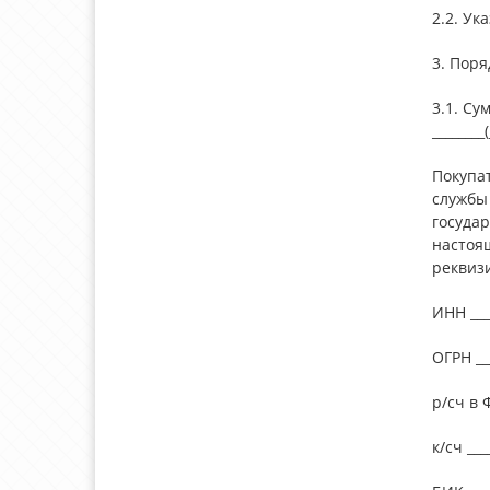
2.2. Ук
3. Поря
3.1. Су
________(
Покупат
службы 
государ
настоящ
реквиз
ИНН ____
ОГРН ___
р/сч в 
к/сч ___