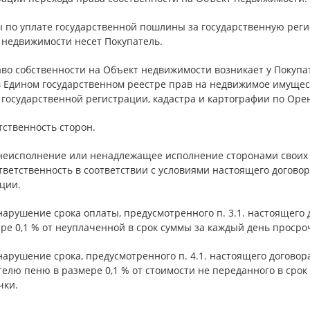
ы по уплате государственной пошлины за государственную рег
 недвижимости несет Покупатель.
аво собственности на Объект недвижимости возникает у Покупа
в Едином государственном реестре прав на недвижимое имущес
государственной регистрации, кадастра и картографии по Орен
тственность сторон.
а неисполнение или ненадлежащее исполнение сторонами своих 
тветственность в соответствии с условиями настоящего догов
ции.
 нарушение срока оплаты, предусмотренного п. 3.1. настоящего
ре 0,1 % от неуплаченной в срок суммы за каждый день просро
 нарушение срока, предусмотренного п. 4.1. настоящего догово
телю пеню в размере 0,1 % от стоимости не переданного в сро
чки.