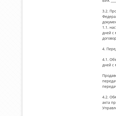
БИК ____
3.2. Пр
Федера
докуме
1.1. на
дней с
договор
4. Пер
4.1. Об
дней с
Продав
переда
передач
4.2. О
акта п
Управл