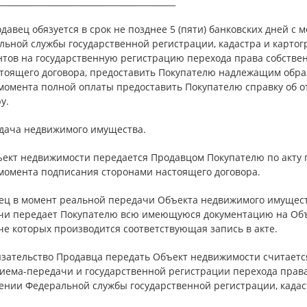
__________________________________________
одавец обязуется в срок не позднее 5 (пяти) банковских дней 
льной службы государственной регистрации, кадастра и картог
нтов на государственную регистрацию перехода права собствен
стоящего договора, предоставить Покупателю надлежащим обра
 момента полной оплаты предоставить Покупателю справку об о
у.
едача недвижимого имущества.
ъект недвижимости передается Продавцом Покупателю по акту 
 момента подписания сторонами настоящего договора.
ец в момент реальной передачи Объекта недвижимого имущест
чи передает Покупателю всю имеющуюся документацию на Объе
е которых производится соответствующая запись в акте.
бязательство Продавца передать Объект недвижимости считает
риема-передачи и государственной регистрации перехода прав
ении Федеральной службы государственной регистрации, кадаст