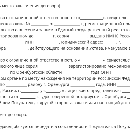
ь место заключения договора)
о с ограниченной ответственностью «_____________», свидетель
ского лица № __________ от_______________ г, регистрационный номе
ельство о внесении записи в Единый государственный реестр 
трированном до __________ г. серия __________, выдано ИМНС России
____________, ИНН ______________, юридический адрес: _______, г. ____
ра ____________, действующего на основании Устава, именуемое
о с ограниченной ответственностью «_____________», свидетель
ского лица серия ________________, зарегистрировано Межрай
______ по Оренбургской области ________________года ОГРН _________
ом органе по месту нахождения на территории Российской Феде
по ____________ району г. Оренбурга ______________ года, ИНН ______
_, Россия, г.__________, ул.________, в лице своего представителя _
ности от _________ г., удостоверенной нотариусом г. Оренбурга ___
йшем Покупатель, с другой стороны, заключили настоящий дог
мет договора.
одавец обязуется передать в собственность Покупателя, а Покуп