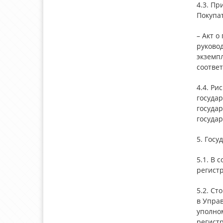
4.3. П
Покупа
– Акт о
руковод
экземп
соответ
4.4. Р
госуда
госуда
государ
5. Госу
5.1. В 
регист
5.2. Ст
в Упра
уполно
регист