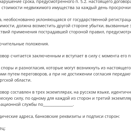
 нарушение срока, предусмотренного п. 5.2. настоящего догово
т стоимости недвижимого имущества за каждый день просрочки
а, необоснованно уклоняющаяся от государственной регистрац
мости, должна возместить другой стороне убытки, вызванные з
ствий применения пострадавшей стороной правил, предусмотрен
лючительные положения.
говор считается заключенным и вступает в силу с момента его 
е споры и разногласия, которые могут возникнуть из настоящег
ами путем переговоров, а при не достижении согласия передаю
ргской области.
говор составлен в трех экземплярах, на русском языке, идент
скую силу, по одному для каждой из сторон и третий экземпл
ационной службы по_________________.
ические адреса, банковские реквизиты и подписи сторон:
ец: