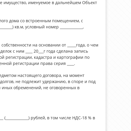
ое имущество, именуемое в дальнейшем Объект
 жилого дома со встроенным помещением, с
_____) кв.м, условный номер _____________,
обственности на основании от _____года, о чем
лок с ним ____ 20___г года сделана запись
й регистрации, кадастра и картографии по
енной регистрации права серия ____.
едметом настоящего договора, на момент
долгов, не подлежит удержанию, в споре и под
 и иных обременений, не оговоренных в
(_____________) рублей, в том числе НДС-18 % в