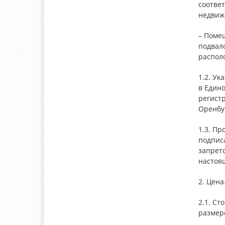
соотве
недвиж
– Помещ
подвало
располо
1.2. Ук
в Едино
регист
Оренбур
1.3. П
подписа
запрето
настоя
2. Цена
2.1. Ст
размере_