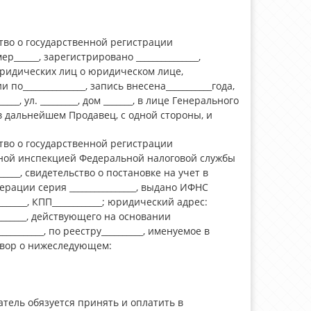
ство о государственной регистрации
р______, зарегистрировано _______________,
юридических лиц о юридическом лице,
 по_______________, запись внесена___________года,
_____, ул. _________, дом _______, в лице Генерального
 в дальнейшем Продавец, с одной стороны, и
ство о государственной регистрации
онной инспекцией Федеральной налоговой службы
______, свидетельство о постановке на учет в
рации серия ________________, выдано ИФНС
________, КПП____________; юридический адрес:
__________, действующего на основании
_________, по реестру__________, именуемое в
овор о нижеследующем:
атель обязуется принять и оплатить в