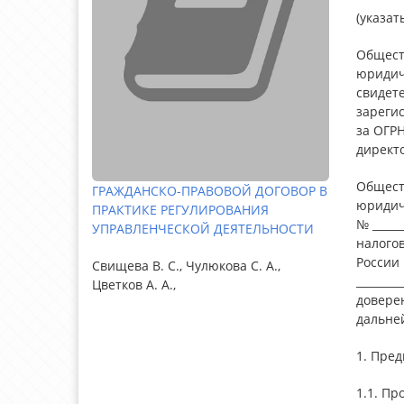
(указат
Обществ
юридиче
свидет
зарегис
за ОГРН 
директо
Обществ
ГРАЖДАНСКО-ПРАВОВОЙ ДОГОВОР В
юридиче
ПРАКТИКЕ РЕГУЛИРОВАНИЯ
№ _____
УПРАВЛЕНЧЕСКОЙ ДЕЯТЕЛЬНОСТИ
налогов
России 
Свищева В. С., Чулюкова С. А.,
________
Цветков А. А.,
доверен
дальне
1. Пред
1.1. Пр