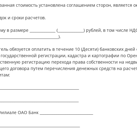
азанная стоимость установлена соглашением сторон, является 
док и сроки расчетов.
мму в размере ______________ (______________) рублей, в том числе 
________________________________).
ель обязуется оплатить в течение 10 (Десяти) банковских дн
государственной регистрации, кадастра и картографии по Орен
ственную регистрацию перехода права собственности на недвиж
его договора путем перечисления денежных средств на расчет
итам:
__________________________________________
__________________________________________
Филиале ОАО Банк _____________________________
____________________________________________