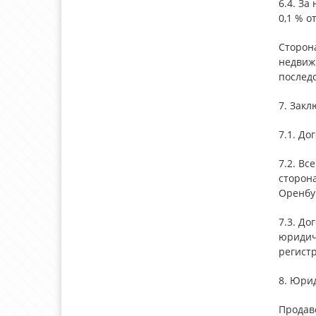
6.4. За
0,1 % о
Сторон
недвижи
послед
7. Зак
7.1. До
7.2. Вс
сторон
Оренбу
7.3. До
юридиче
регистр
8. Юрид
Продав