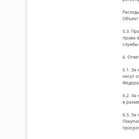
Расход
Объект
5.3. Пр
права 
службы 
6. Отве
6.1. З
несут о
Федера
6.2. За
в разме
6.3. За
Покупа
просро