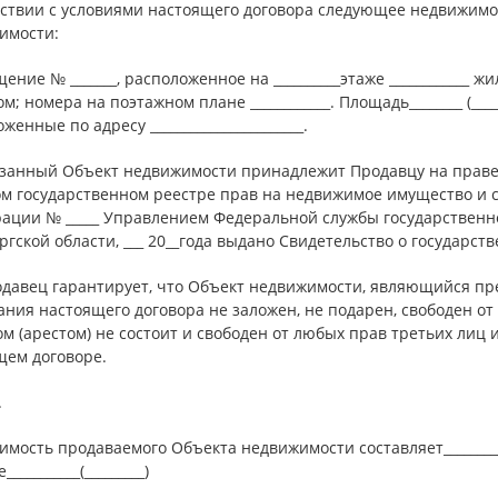
тствии с условиями настоящего договора следующее недвижим
имости:
ение № _______, расположенное на __________этаже ____________
м; номера на поэтажном плане ____________. Площадь________ (______
женные по адресу _______________________.
азанный Объект недвижимости принадлежит Продавцу на праве с
м государственном реестре прав на недвижимое имущество и сде
рации № _____ Управлением Федеральной службы государственно
гской области, ___ 20__года выдано Свидетельство о государств
родавец гарантирует, что Объект недвижимости, являющийся пр
ния настоящего договора не заложен, не подарен, свободен от 
м (арестом) не состоит и свободен от любых прав третьих лиц
щем договоре.
.
оимость продаваемого Объекта недвижимости составляет__________ 
__________(_________)