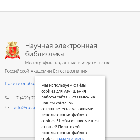
Научная электронная
библиотека
Монографии, изданные в издательстве
Российской Академии Естествознания
Политика обработки персональных данных
Мы используем файлы
cookies для улучшения
работы сайта. Оставаясь на
+7 (499) 705-72-30
нашем сайте, вы
edu@rae.ru
соглашаетесь с условиями
использования файлов
cookies. Чтобы ознакомиться
с нашей Политикой
использования файлов
cookie,
нажмите здесь
.