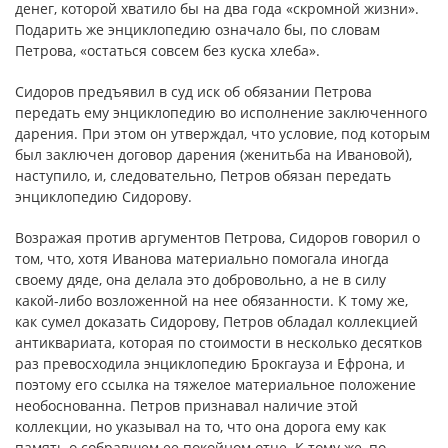
денег, которой хватило бы на два года «скромной жизни».
Подарить же энциклопедию означало бы, по словам
Петрова, «остаться совсем без куска хлеба».
Сидоров предъявил в суд иск об обязании Петрова
передать ему энциклопедию во исполнение заключенного
дарения. При этом он утверждал, что условие, под которым
был заключен договор дарения (женитьба на Ивановой),
наступило, и, следовательно, Петров обязан передать
энциклопедию Сидорову.
Возражая против аргументов Петрова, Сидоров говорил о
том, что, хотя Иванова материально помогала иногда
своему дяде, она делала это добровольно, а не в силу
какой-либо возложенной на нее обязанности. К тому же,
как сумел доказать Сидорову, Петров обладал коллекцией
антиквариата, которая по стоимости в несколько десятков
раз превосходила энциклопедию Брокгауза и Ефрона, и
поэтому его ссылка на тяжелое материальное положение
необоснованна. Петров признавал наличие этой
коллекции, но указывал на то, что она дорога ему как
память о собравшем ее покойном отце. К тому же, по