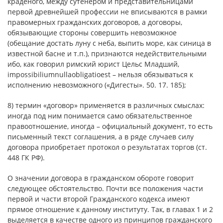
краденого, между сутенером и представительницами
первой древнейшей профессии не вписываются в рамки
правомерных гражданских договоров, а договоры,
обязывающие стороны совершить невозможное
(обещание достать луну с неба, выпить море, как синица в
известной басне и т.п.), признаются недействительными
ибо, как говорил римский юрист Цельс Младший,
impossibiliumnullaobligatioest – нельзя обязываться к
исполнению невозможного («Дигесты». 50. 17. 185);
8) термин «договор» применяется в различных смыслах:
иногда под ним понимается само обязательственное
правоотношение, иногда – официальный документ, то есть
письменный текст соглашения, а в ряде случаев силу
договора приобретает протокол о результатах торгов (ст.
448 ГК РФ).
О значении договора в гражданском обороте говорит
следующее обстоятельство. Почти все положения части
первой и части второй Гражданского кодекса имеют
прямое отношение к данному институту. Так, в главах 1 и 2
выделяется в качестве одного из принципов гражданского