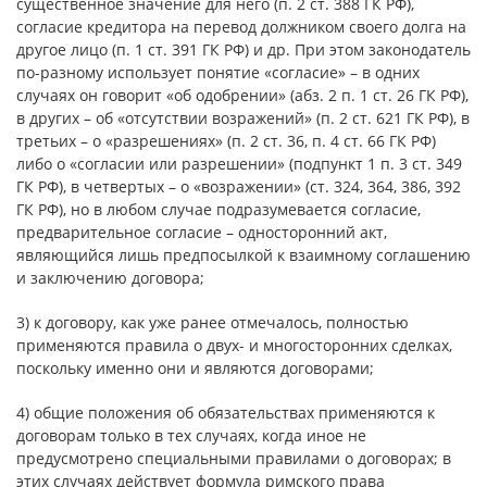
существенное значение для него (п. 2 ст. 388 ГК РФ),
согласие кредитора на перевод должником своего долга на
другое лицо (п. 1 ст. 391 ГК РФ) и др. При этом законодатель
по-разному использует понятие «согласие» – в одних
случаях он говорит «об одобрении» (абз. 2 п. 1 ст. 26 ГК РФ),
в других – об «отсутствии возражений» (п. 2 ст. 621 ГК РФ), в
третьих – о «разрешениях» (п. 2 ст. 36, п. 4 ст. 66 ГК РФ)
либо о «согласии или разрешении» (подпункт 1 п. 3 ст. 349
ГК РФ), в четвертых – о «возражении» (ст. 324, 364, 386, 392
ГК РФ), но в любом случае подразумевается согласие,
предварительное согласие – односторонний акт,
являющийся лишь предпосылкой к взаимному соглашению
и заключению договора;
3) к договору, как уже ранее отмечалось, полностью
применяются правила о двух- и многосторонних сделках,
поскольку именно они и являются договорами;
4) общие положения об обязательствах применяются к
договорам только в тех случаях, когда иное не
предусмотрено специальными правилами о договорах; в
этих случаях действует формула римского права