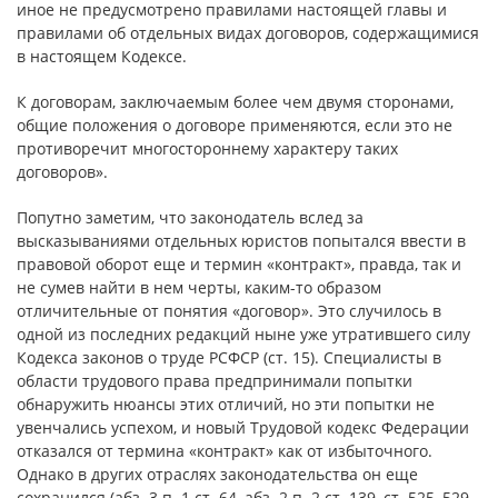
иное не предусмотрено правилами настоящей главы и
правилами об отдельных видах договоров, содержащимися
в настоящем Кодексе.
К договорам, заключаемым более чем двумя сторонами,
общие положения о договоре применяются, если это не
противоречит многостороннему характеру таких
договоров».
Попутно заметим, что законодатель вслед за
высказываниями отдельных юристов попытался ввести в
правовой оборот еще и термин «контракт», правда, так и
не сумев найти в нем черты, каким-то образом
отличительные от понятия «договор». Это случилось в
одной из последних редакций ныне уже утратившего силу
Кодекса законов о труде РСФСР (ст. 15). Специалисты в
области трудового права предпринимали попытки
обнаружить нюансы этих отличий, но эти попытки не
увенчались успехом, и новый Трудовой кодекс Федерации
отказался от термина «контракт» как от избыточного.
Однако в других отраслях законодательства он еще
сохранился (абз. 3 п. 1 ст. 64, абз. 2 п. 2 ст. 139, ст. 525–529,