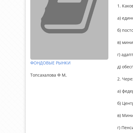
1. Как
а) един
б) пос
в) мин
г) адап
ФОНДОВЫЕ РЫНКИ
д) обес
Топсахалова Ф М,
2. Чере
а) феде
б) Цент
в) Мин
г) Пен