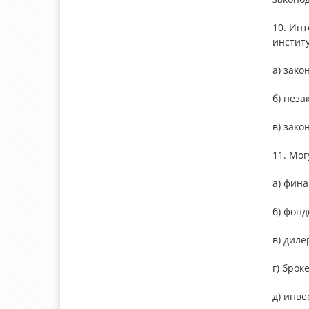
10. Ин
инстит
а) зако
б) неза
в) зако
11. Мо
а) фин
б) фонд
в) диле
г) брок
д) инв