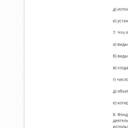
д) исп
е) уст
7. Что 
а) вид
б) вид
в) соз
г) чис
д) объ
е) коти
8. Фон
деятел
исполь