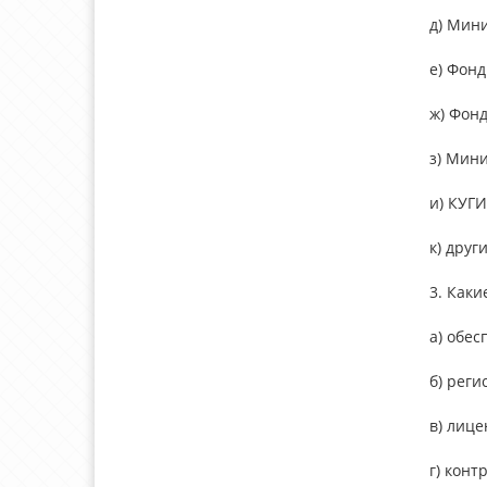
д) Мини
е) Фонд
ж) Фонд
з) Мин
и) КУГИ
к) друг
3. Как
а) обе
б) реги
в) лиц
г) конт