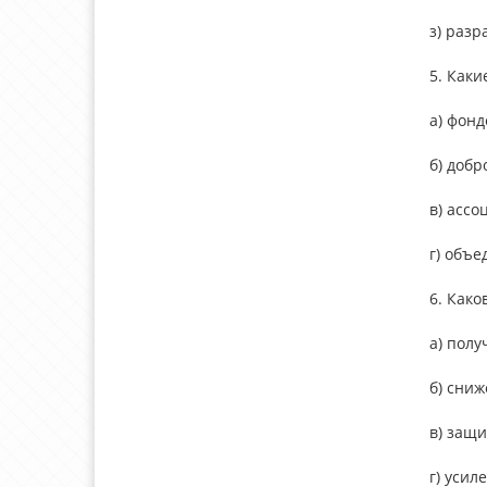
з) разр
5. Каки
а) фон
б) доб
в) асс
г) объ
6. Как
а) пол
б) сни
в) защ
г) усил