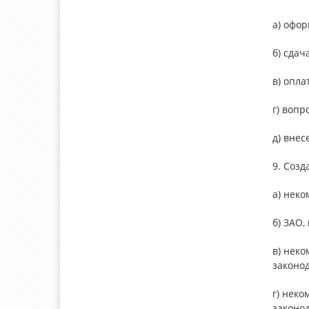
а) офо
б) сда
в) опл
г) вопр
д) внес
9. Соз
а) неко
б) ЗАО,
в) неко
законо
г) неко
законо