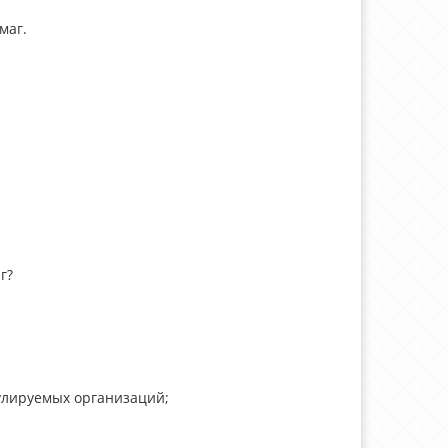
маг.
г?
улируемых организаций;