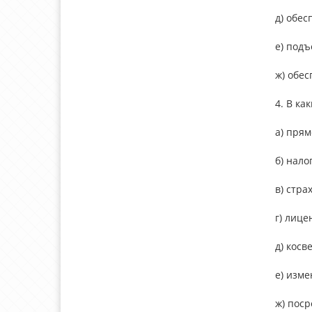
д) обес
е) подъ
ж) обе
4. В ка
а) прям
б) нал
в) стра
г) лиц
д) кос
е) изм
ж) пос