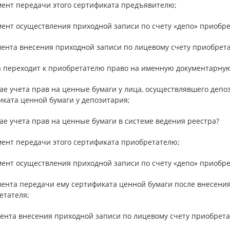
мент передачи этого сертификата предъявителю;
мент осуществления приходной записи по счету «депо» приобре
мента внесения приходной записи по лицевому счету приобрета
да переходит к приобретателю право на именную документарную
чае учета прав на ценные бумаги у лица, осуществлявшего деп
иката ценной бумаги у депозитария;
чае учета прав на ценные бумаги в системе ведения реестра?
мент передачи этого сертификата приобретателю;
мент осуществления приходной записи по счету «депо» приобре
мента передачи ему сертификата ценной бумаги после внесени
етателя;
мента внесения приходной записи по лицевому счету приобрета