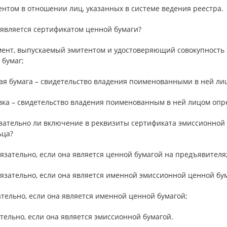
ентом в отношении лиц, указанных в системе ведения реестра.
 является сертификатом ценной бумаги?
умент, выпускаемый эмитентом и удостоверяющий совокупность 
 бумаг;
ная бумага – свидетельство владения поименованными в ней л
авка – свидетельство владения поименованным в ней лицом оп
язательно ли включение в реквизиты сертификата эмиссионной
ьца?
бязательно, если она является ценной бумагой на предъявителя
бязательно, если она является именной эмиссионной ценной бу
ательно, если она является именной ценной бумагой;
ательно, если она является эмиссионной бумагой.