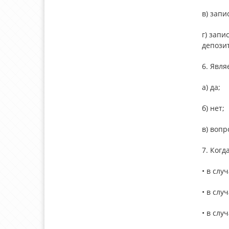
в) запи
г) запи
депозит
6. Явля
а) да;
б) нет;
в) вопр
7. Ког
• в слу
• в сл
• в слу