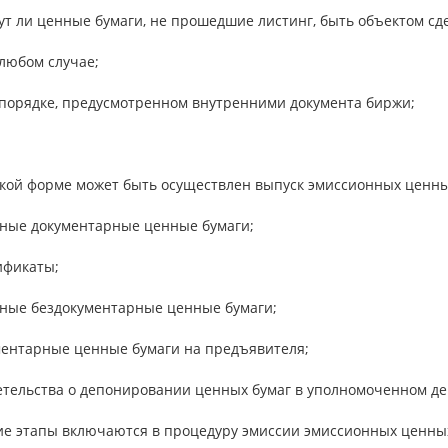
ут ли ценные бумаги, не прошедшие листинг, быть объектом сд
в любом случае;
в порядке, предусмотренном внутренними документа биржи;
какой форме может быть осуществлен выпуск эмиссионных ценны
нные документарные ценные бумаги;
ификаты;
нные бездокументарные ценные бумаги;
ументарные ценные бумаги на предъявителя;
детельства о депонировании ценных бумаг в уполномоченном д
кие этапы включаются в процедуру эмиссии эмиссионных ценны