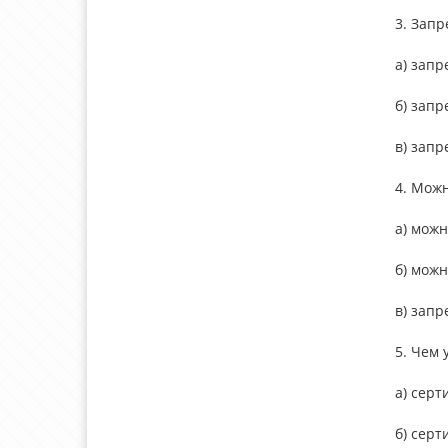
3. Запр
а) запр
б) зап
в) зап
4. Мож
а) можн
б) можн
в) запр
5. Чем
а) серт
б) серт