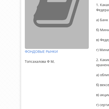
1. Как
Федера
а) Банк
б) Мин
в) Фед
г) Мини
ФОНДОВЫЕ РЫНКИ
2. Как
Топсахалова Ф М,
хранен
а) обли
б) векс
в) акци
г) серт