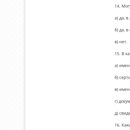
14. Мог
а) да, 
б) да, 
в) нет.
15. В 
а) име
б) серт
в) име
г) док
д) сви
16. Ка