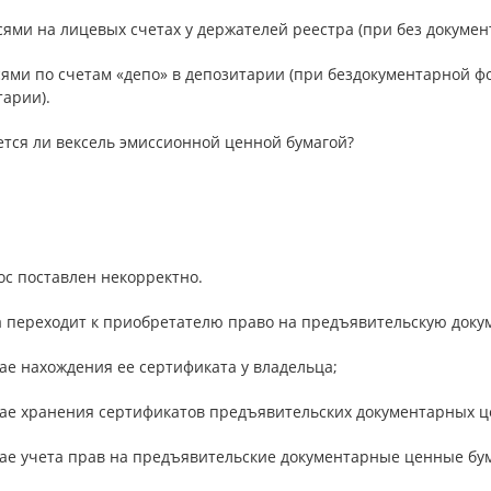
сями на лицевых счетах у держателей реестра (при без докуме
сями по счетам «депо» в депозитарии (при бездокументарной ф
арии).
ется ли вексель эмиссионной ценной бумагой?
ос поставлен некорректно.
да переходит к приобретателю право на предъявительскую доку
чае нахождения ее сертификата у владельца;
учае хранения сертификатов предъявительских документарных ц
чае учета прав на предъявительские документарные ценные бу