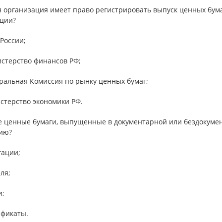
ая организация имеет право регистрировать выпуск ценных бу
ции?
 России;
истерство финансов РФ;
еральная Комиссия по рынку ценных бумаг;
стерство экономики РФ.
ие ценные бумаги, выпущенные в документарной или бездокумен
ию?
гации;
еля;
и;
ификаты.