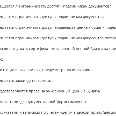
ещается ли ограничивать доступ к подлинникам документов?
ещается ограничивать доступ к подлинникам документов;
рещается ограничивать доступ владельцев ценных бумаг к под
рещается ограничивать доступ к подлинникам документов поте
но ли выпускать сертификат эмиссионной ценной бумаги на пр
о;
о в отдельных случаях, предусмотренных законом;
ещается законодательством.
 удостоверяются права на эмиссионные ценные бумаги?
ификатами (для документарной формы выпуска);
ификатами и записями по счетам «депо» в депозитариях (для д