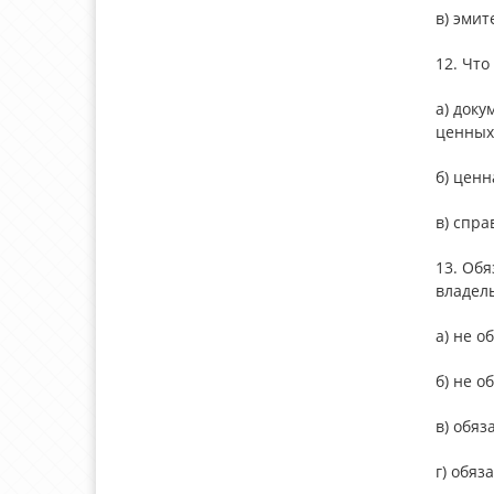
в) эмит
12. Что
а) док
ценных
б) цен
в) спр
13. Об
владел
а) не о
б) не о
в) обяз
г) обяз