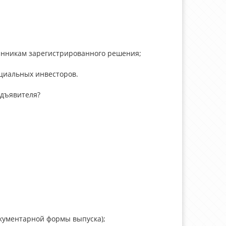
линникам зарегистрированного решения;
нциальных инвесторов.
едъявителя?
окументарной формы выпуска);