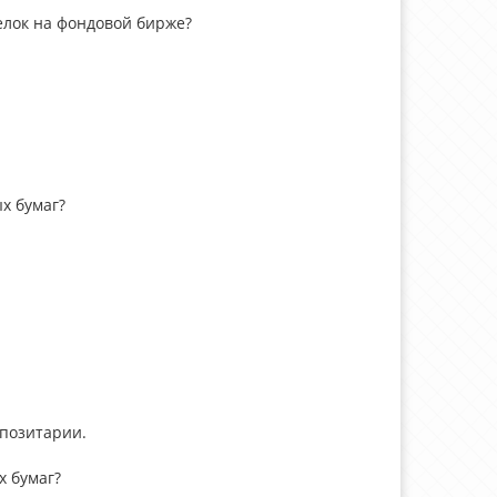
елок на фондовой бирже?
х бумаг?
епозитарии.
х бумаг?