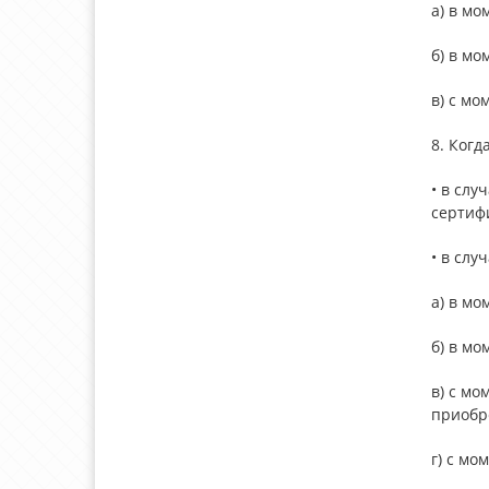
а) в мо
б) в мо
в) с мо
8. Ког
• в слу
сертиф
• в слу
а) в мо
б) в мо
в) с мо
приобр
г) с мо