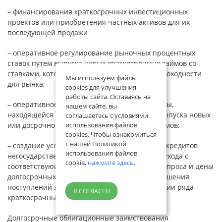
– финансирования краткосрочных инвестиционных
проектов или приобретения частных активов для их
последующей продажи
– оперативное регулирование рыночных процентных
ставок путем выпуска новых краткосрочных займов со
ставками, которые становятся ориентирами доходности
Мы используем файлы
для рынка;
cookies для улучшения
работы сайта. Оставаясь на
– оперативное регулирование денежной массы,
нашем сайте, вы
находящейся в финансовой системе, путем выпуска новых
соглашаетесь с условиями
или досрочного погашения действующих займов;
использования файлов
cookies. Чтобы ознакомиться
с нашей Политикой
– создание условий получения долгосрочных кредитов
использования файлов
негосударственными предприятиями, путем ухода с
cookie,
нажмите здесь
.
соответствующего рынка с целью снижения спроса и цены
долгосрочных ресурсов и компенсации уменьшения
поступлений за счет последовательной эмиссии ряда
Я СОГЛАСЕН
краткосрочных займов.
Долгосрочные облигационные заимствования