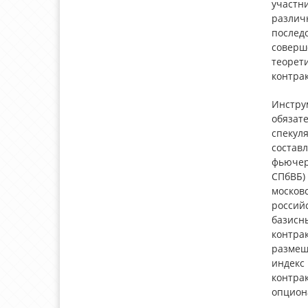
участн
различ
послед
соверш
теорет
контрак
Инстру
обязат
спекул
состав
фьючерс
СПбВБ)
москов
россий
базисн
контра
размещ
индекс 
контра
опцион