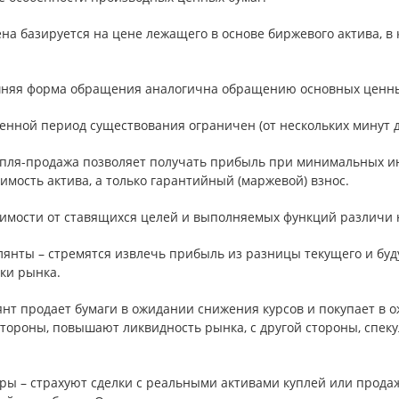
ена базируется на цене лежащего в основе биржевого актива, в 
шняя форма обращения аналогична обращению основных ценны
енной период существования ограничен (от нескольких минут д
купля-продажа позволяет получать прибыль при минимальных ин
имость актива, а только гарантийный (маржевой) взнос.
симости от ставящихся целей и выполняемых функций различи ю
лянты – стремятся извлечь прибыль из разницы текущего и буд
ки рынка.
нт продает бумаги в ожидании снижения курсов и покупает в о
тороны, повышают ликвидность рынка, с другой стороны, спек
еры – страхуют сделки с реальными активами куплей или прода