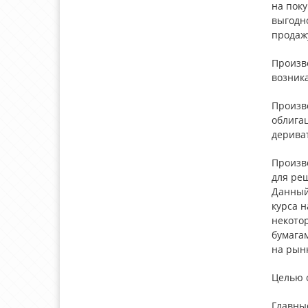
на поку
выгодно
продаж
Произв
возник
Произв
облига
дерива
Произв
для ре
Данный
курса 
некотор
бумага
на рын
Целью 
Главны