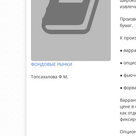
широкое
извлеч
Произв
бумаг.
К прои
● варр
● опци
ФОНДОВЫЕ РЫНКИ
● фьюч
Топсахалова Ф М,
● форв
Варран
цене в
как от
фиксир
Опцион 