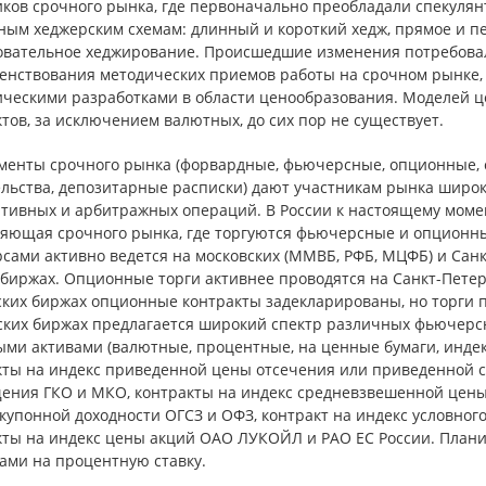
иков срочного рынка, где первоначально преобладали спекулян
ным хеджерским схемам: длинный и короткий хедж, прямое и пе
овательное хеджирование. Происшедшие изменения потребовали
енствования методических приемов работы на срочном рынке
ическими разработками в области ценообразования. Моделей 
тов, за исключением валютных, до сих пор не существует.
менты срочного рынка (форвардные, фьючерсные, опционные, 
ельства, депозитарные расписки) дают участникам рынка широк
ятивных и арбитражных операций. В России к настоящему моме
ляющая срочного рынка, где торгуются фьючерсные и опционн
ами активно ведется на московских (ММВБ, РФБ, МЦФБ) и Санк
 биржах. Опционные торги активнее проводятся на Санкт-Пете
ских биржах опционные контракты задекларированы, но торги п
ских биржах предлагается широкий спектр различных фьючерс
ыми активами (валютные, процентные, на ценные бумаги, инде
кты на индекс приведенной цены отсечения или приведенной
ения ГКО и МКО, контракты на индекс средневзвешенной цены 
купонной доходности ОГСЗ и ОФЗ, контракт на индекс условног
кты на индекс цены акций ОАО ЛУКОЙЛ и РАО ЕС России. Плани
ами на процентную ставку.