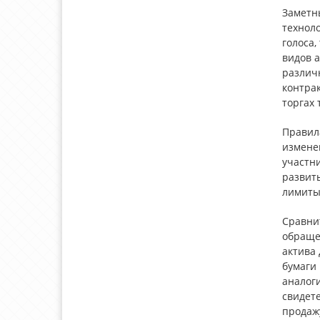
Заметн
технол
голоса,
видов 
различ
контрак
торгах
Правил
измене
участни
развит
лимиты.
Сравни
обращен
актива 
бумаги 
аналог
свидете
продаж