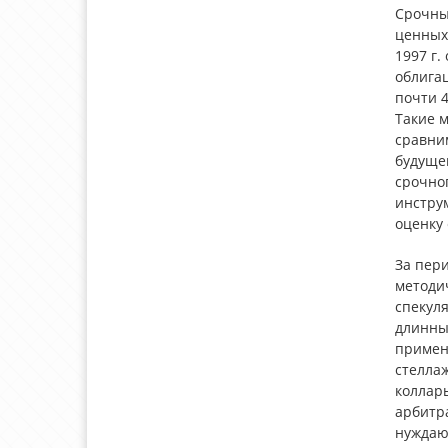
Срочны
ценных 
1997 г.
облига
почти 
Такие 
сравни
будуще
срочно
инстру
оценку 
За пери
методи
спекул
длинны
примен
стеллаж
коллар
арбитр
нуждаю