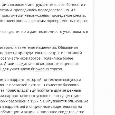
 финансовыми инструментами, в особенности в
ктами, проводились последовательно, и c
ало практически невозможным проведение многих
уют электронные системы одновременных торгов
ые сделки, но и дает возможность участвовать в
ретерпели заметные изменения. Обвальные
 провести принудительное закрытие позиций
сов участников торгов. Появились более
и. Стали вводиться позиционные и ценовые
й для участников биржевых торгов.
тся варрант, который по технике выпуска и
н с поставкой актива. В качестве базового
ает право владельцу покупать другие ценные
сии варранты не выпускаются, но существуют
орых разрешен с 1997 г. Выпускаются опционные
оги варрантов) и опционные свидетельства на
 облигации и акции. Опционное свидетельство