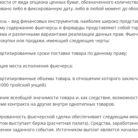
ости от вида опциона ценных бумаг, обозначенного количества
овано либо в фиксированную дату, либо в любой момент до обо
сы – вид финансовых инструментов, наиболее широко предста
ему содержанию фьючерсы и форварды представляют собой тор
зма и различными вариантами реализации данных прав. Фьюч
покупки или продажи, имеющий следующие черты:
артизированные сроки поставки товара по данному праву;
ация места исполнения фьючерса;
дартизированные объемы товара, в отношении которого заключа
1000 тройский унций).
ание всеобщей значимости товара и, как следствие, возможнос
ми контракта на другие внутри однотипных товаров.
ированность фьючерсной сделки обеспечивает следующим мех
том выступает биржа (расчетная палата). Средства, заработа
лении заданного события. Источником выплат является начальн