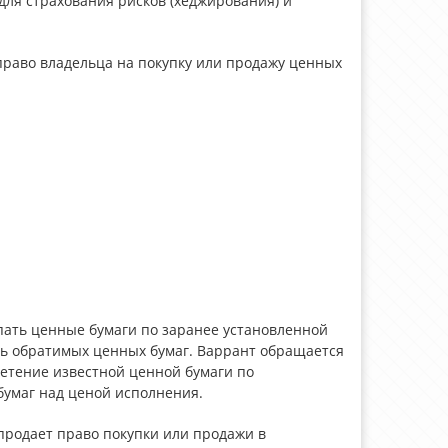
для страхования рисков (хеджирования) и
раво владельца на покупку или продажу ценных
пать ценные бумаги по заранее установленной
ть обратимых ценных бумаг. Варрант обращается
етение известной ценной бумаги по
умаг над ценой исполнения.
 продает право покупки или продажи в