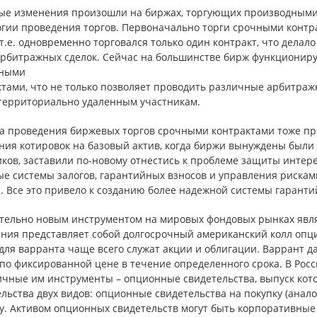
ые изменения произошли на биржах, торгующих производными
огии проведения торгов. Первоначально торги срочными контра
 т.е. одновременно торговался только один контракт, что дел
арбитражных сделок. Сейчас на большинстве бирж функционир
ными
тами, что не только позволяет проводить различные арбитражн
 территориально удаленным участникам.
а проведения биржевых торгов срочными контрактами тоже п
ния котировок на базовый актив, когда биржи вынуждены были
ков, заставили по-новому отнестись к проблеме защиты интере
ые системы залогов, гарантийных взносов и управления рискам
 Все это привело к созданию более надежной системы гаранти
тельно новым инструментом на мировых фондовых рынках являе
ия представляет собой долгосрочный американский колл опцио
для варранта чаще всего служат акции и облигации. Варрант д
по фиксированной цене в течение определенного срока. В Рос
ичные им инструменты – опционные свидетельства, выпуск кот
льства двух видов: опционные свидетельства на покупку (анал
у. Активом опционных свидетельств могут быть корпоративные