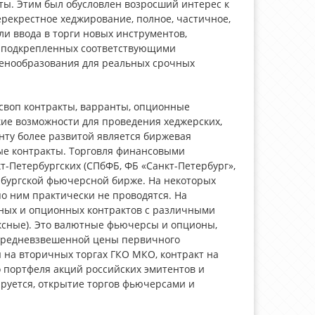
ты. Этим был обусловлен возросший интерес к
рекрестное хеджирование, полное, частичное,
 ввода в торги новых инструментов,
, подкрепленных соответствующими
ценообразования для реальных срочных
своп контракты, варранты, опционные
ие возможности для проведения хеджерских,
нту более развитой является биржевая
ые контракты. Торговля финансовыми
т-Петербургских (СПбФБ, ФБ «Санкт-Петербург»,
рбургской фьючерсной бирже. На некоторых
о ним практически не проводятся. На
ных и опционных контрактов с различными
ксные). Это валютные фьючерсы и опционы,
 средневзвешенной цены первичного
на вторичных торгах ГКО МКО, контракт на
о портфеля акций российских эмитентов и
руется, открытие торгов фьючерсами и