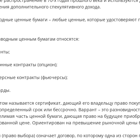
 распространение в 70-х годах прошлого века и используются 
ения дополнительного спекулятивного дохода.
одные ценные бумаги – любые ценные, которые удостоверяют п
зводным ценным бумагам относятся:
анты;
онные контракты (опцион);
ерсные контракты (фьючерсы);
арды.
том называется сертификат, дающий его владельцу право поку
 определенный срок или бессрочно. Варрант – это разновиднос
делимая часть ценной бумаги, дающая право на будущее приобр
ованной цене. Ориентирован на превышение рыночной цены б
(право выбора) означает договор, по которому одна из сторон