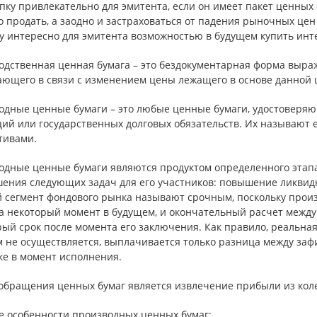
пку привлекательно для эмитента, если он имеет пакет ценных 
 продать, а заодно и застраховаться от падения рыночных цен
у интересно для эмитента возможностью в будущем купить инт
одственная ценная бумага – это бездокументарная форма выраж
ающего в связи с изменением цены лежащего в основе данной 
одные ценные бумаги – это любые ценные бумаги, удостоверяю
ций или государственных долговых обязательств. Их называют 
тивами.
одные ценные бумаги являются продуктом определенного этап
шения следующих задач для его участников: повышение ликвид
 сегмент фондового рынка называют срочным, поскольку прои
на некоторый момент в будущем, и окончательный расчет между
ый срок после момента его заключения. Как правило, реальная
м не осуществляется, выплачивается только разница между за
ке в момент исполнения.
обращения ценных бумаг является извлечение прибыли из коле
е особенности производных ценных бумаг: