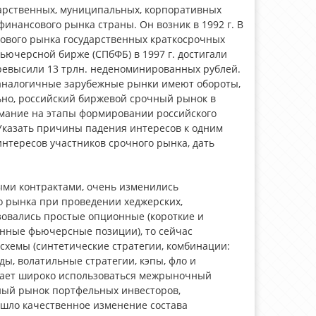
арственных, муниципальных, корпоративных
инансового рынка страны. Он возник в 1992 г. В
тового рынка государственных краткосрочных
ючерсной бирже (СПбФБ) в 1997 г. достигали
ревысили 13 трлн. неденоминированных рублей.
 аналогичные зарубежные рынки имеют обороты,
ьно, российский биржевой срочный рынок в
имание на этапы формировании российского
Указать причины падения интересов к одним
нтересов участников срочного рынка, дать
ными контрактами, очень изменились
 рынка при проведении хеджерских,
овались простые опционные (короткие и
инные фьючерсные позиции), то сейчас
схемы (синтетические стратегии, комбинации:
ды, волатильные стратегии, кэпы, фло и
инает широко использоваться межрыночный
ный рынок портфельных инвесторов,
шло качественное изменение состава