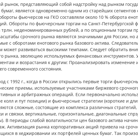
й рынок, представляющий собой надстройку над рынком госуд
бумаг, является одновременно одним из старейших сегментов ф
 обороты фьючерсов на ГКО составляли около 10 % оборота ено
ций. Обороты по фьючерсным торгам на Санкт-Петербургской фь
4 трлн. неденоминированных рублей, а по опционным торгам п
масштабы срочного рынка являются значимыми для России, но
мые с оборотами енотового рынка базового актива. Следовател
м может развиваться высокими темпами. Следует обратить вн
го рынка, эволюцию используемых финансовых инструментов. 
ментам и возрастания к другим: Проанализировать изменение и
его современного состояния.
од с 1992 г., когда в России открылись первые торги фьючерс
ческие приемы, используемые участниками биржевого срочного
ятивных и арбитражных операций. Если первоначально использ
е колл и пут позиции) и фьючерсные стратегии (короткие и дл
яются сложные, состоящие из комплекса различных стратегий, 
и и связки, вертикальные, горизонтальные, диагональные спрэ
ы). В периоды слабой волатильности цен базового актива нач
аж. Активизация рынка корпоративных акций привела на сроч
щихся в хеджировании их портфелей ценных бумаг. Так произо