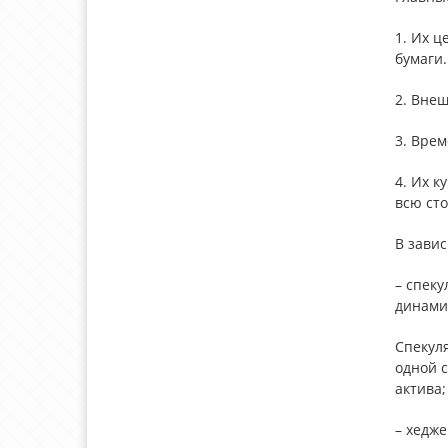
1. Их ц
бумаги.
2. Вне
3. Врем
4. Их 
всю сто
В зави
– спеку
динами
Спекуля
одной с
актива;
– хедж