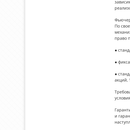
зависим
реализ
Фьючер
По сво
механи
право 
● станд
● фикс
● стан
акций, 
Требов
условия
Гарант
и гаран
наступ