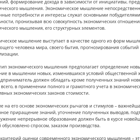
ний, формирование дохода в зависимости от инициативы, пре
ического мышления. Экономическое мышление непосредственно
нные потребности и интересы служат основными побудителям
ьности, пронизывая всю совокупность экономических отношени
ического мышления, его структурных элементов.
ическое мышление выступает в качестве одного из форм мышле
щего человека мира, своего бытия, прогнозирования событий и
лизации.
тип экономического мышления предполагает определение новых
ние в мышлении новых, изменившихся условий общественной хоз
едприниматель должен обладать кроме полученных знаний но
 всего, в применении полного и грамотного учета в экономич
ивных экономических законов стоимости.
е на его основе экономических рычагов и стимулов – важнейш
нное приращение знаний, уточнение полученных выводов, подт
ружение непрерывное образование должен быть в курсе новей
 обусловлено спросом, заказом производства.
 критерий оценки современного экономического мышления – эт