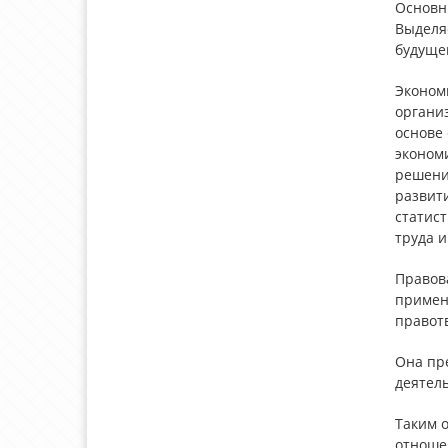
Основн
Выделяе
будущег
Эконом
органи
основе
эконом
решени
развит
статист
труда и
Правова
примен
правот
Она пр
деятель
Таким 
отношен