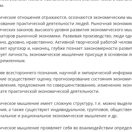
ы.
ические отношения отражаются, осознаются экономическим мы
ование практической деятельности людей. Рыночная экономика
ческих законов, высокого уровня развития экономического мы
заторов рыночной экономики. Развивая производство, люди од
но, духовно, нравственно. Активной творческой работой чело
ет кругозор и, наконец, глубже познает закономерности разви
ует личность, экономическое мышление присуще в основном л
тремленным.
ове всестороннего познания, научной и эмпирической информа
ие осуществляет оценку, прогнозирование состояния экономи
авления, предложения по совершенствованию, изменению экон
тате практической экономической деятельности.
ическое мышление имеет сложную структуру, т.е. можно выдели
ия, а также существуют индивидуальное, групповое, обществен
нальное и рациональное экономическое мышление и др.
ическое мышление проявляет себя во взаимодействии определе