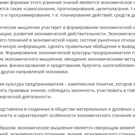
ыми формами этого усвоения знаний являются экономическое о
тся также «самосознание, прогнозирование, целеполагание, т.
о и программирование, т.е. планирование действий, средств дос
ическое мышление участвует в формировании экономической ку
зации, развития экономической действительности. Экономичес
 его познаний в экономической науке, системе рыночных отно
ическую информацию, сделать правильные обобщения и выводы
я. Формирование экономической культуры предпринимателя пр
ие экономического мышления, овладение экономическими мето
ики, финансирования и кредитования, бухучета, налогообложе
 других направлений экономики.
я культура предпринимателя – комплексное понятие, которое в
ять правовые знания, соблюдать законность, участвовать в п
ворческой деятельности.
едставлена в созданных в обществе материальных и духовных ц
ности и характеризует особенности экономического сознания и
образом, экономическое мышление является связующим момент
ий, экономического познания, знания, экономического сознан