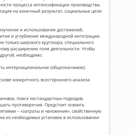
ности процесса интенсификации производства,
ация на конечный результат, социальные цели
зучение и использование достижений,
витие и углубление международной интеграции,
е только широкого кругозора, специального
льному расширению поля деятельности. Чтобы
ругой, необходимо:
ить интернациональное (общезначимое);
снове конкретного, всестороннего анализа
новок, поиск нестандартных подходов,
ешать противоречия. Предстоит освоить
ятиями – «затраты и «вложения», свойственную
дна из необходимых установок в использовании