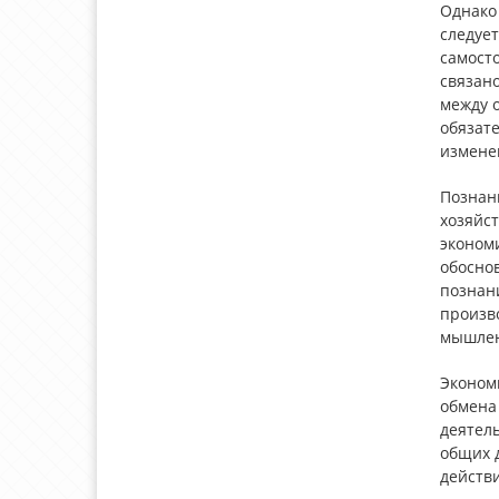
Однако
следуе
самосто
связан
между 
обязате
измене
Познан
хозяйс
эконом
обосно
познан
произво
мышлени
Эконом
обмена
деятель
общих 
действи