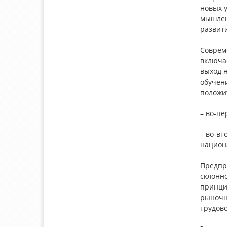
новых 
мышлен
развит
Соврем
включае
выход 
обучени
положи
– во-п
– во-вт
национ
Предпр
склонно
принци
рыночно
трудово