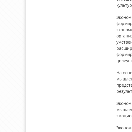
культур
Эконом
формир
экономи
органи
умствен
расширя
формир
целеус
На осн
мышлен
предст
резуль
Эконом
мышлен
эмоцио
Эконом