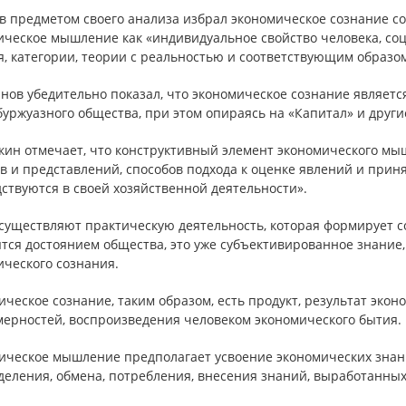
ов предметом своего анализа избрал экономическое сознание с
ическое мышление как «индивидуальное свойство человека, с
я, категории, теории с реальностью и соответствующим образо
анов убедительно показал, что экономическое сознание являе
уржуазного общества, при этом опираясь на «Капитал» и други
кин отмечает, что конструктивный элемент экономического мыш
ов и представлений, способов подхода к оценке явлений и пр
ствуются в своей хозяйственной деятельности».
существляют практическую деятельность, которая формирует с
ятся достоянием общества, это уже субъективированное знание
ического сознания.
ческое сознание, таким образом, есть продукт, результат эко
мерностей, воспроизведения человеком экономического бытия.
ическое мышление предполагает усвоение экономических знани
деления, обмена, потребления, внесения знаний, выработанны