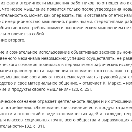
 из факта вторичности мышления работников по отношению к
т, что новое мышление появится только после утверждения но
ятельностью, может, как опережать, так и отставать от этих и
о с инерционностью мышления, привычками, стереотипами рабо
объективными требованиями и экономическим мышлением не яв
льно влечет за собой
ние второго.
ие и сознательное использование объективных законов рыноч
твенного механизма невозможно успешно осуществлять, не раз
ического сознания появилась в первых монографических исслед
вания правомерности выделения экономического сознания в стр
ие, мышление составляют неотъемлемую часть трудовой деятел
дство и свое материальное общение, – отмечает К. Маркс, – из
е и продукты своего мышления» [20, с. 25].
ическое сознание отражает деятельность людей и их отношения
 и потребления. «Экономическое сознание есть продукт отраже
ности и отношений в виде экономических идей и взглядов, тео
для классов, социальных групп, всего общества и выражающих 
тельности» [32, с. 31].