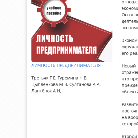
отноше
эконом
Осозна
деятел
эконом
Эконом
окружаю
его реа
ЛИЧНОСТЬ ПРЕДПРИНИМАТЕЛЯ
Новый 
отраже
Третьяк Г Е, Гуремина Н В,
что пр
Цыпленкова М В, Султанова А А,
прежде
Лаптёнок А Н,
объект
Развити
постоя
на воо
которой
Второй