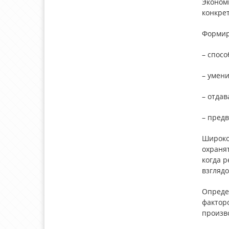
Эконом
конкрет
Формир
– спосо
– умени
– отдав
– предв
Широко
охранят
когда 
взглядо
Опреде
факторо
произв