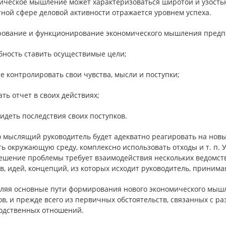
ическое мышление может характеризоваться широтой и узость
ной сфере деловой активности отражается уровнем успеха.
ование и функционирование экономического мышления предпо
бность ставить осуществимые цели;
е контролировать свои чувства, мысли и поступки;
ать отчет в своих действиях;
идеть последствия своих поступков.
 мыслящий руководитель будет адекватно реагировать на новы
ь окружающую среду, комплексно использовать отходы и т. п. 
решение проблемы требует взаимодействия нескольких ведомст
в, идей, концепций, из которых исходит руководитель, приним
ляя основные пути формирования нового экономического мышл
в, и прежде всего из первичных обстоятельств, связанных с р
одственных отношений.