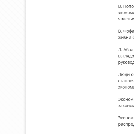
В. Поп
эконом
явлени
В. Фоф
жизни б
Л. Абал
взгляд
руковод
Люди о
станов
эконом
Экономи
законо
Эконом
распре