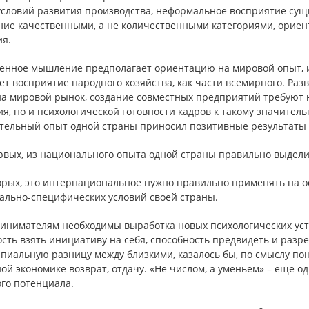
условий развития производства, неформальное восприятие сущ
ие качественными, а не количественными категориями, ориент
ия.
енное мышление предполагает ориентацию на мировой опыт, и
т восприятие народного хозяйства, как части всемирного. Раз
на мировой рынок, создание совместных предприятий требуют н
я, но и психологической готовности кадров к такому значите
тельный опыт одной страны приносил позитивные результаты д
ервых, из национального опыта одной страны правильно выдел
орых, это интернациональное нужно правильно применять на о
ально-специфических условий своей страны.
инимателям необходимы выработка новых психологических уста
сть взять инициативу на себя, способность предвидеть и разр
пиальную разницу между близкими, казалось бы, по смыслу пон
й экономике возврат, отдачу. «Не числом, а уменьем» – еще о
го потенциала.