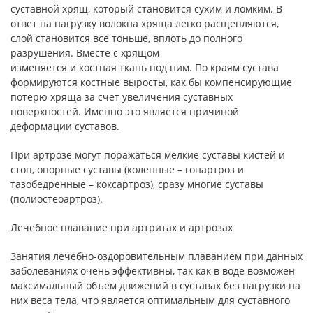
суставной хрящ, который становится сухим и ломким. В
ответ на нагрузку волокна хряща легко расщепляются,
слой становится все тоньше, вплоть до полного
разрушения. Вместе с хрящом
изменяется и костная ткань под ним. По краям сустава
формируются костные выросты, как бы компенсирующие
потерю хряща за счет увеличения суставных
поверхностей. Именно это является причиной
деформации суставов.
При артрозе могут поражаться мелкие суставы кистей и
стоп, опорные суставы (коленные – гонартроз и
тазобедренные – коксартроз), сразу многие суставы
(полиостеоартроз).
Лечебное плавание при артритах и артрозах
Занятия лечебно-оздоровительным плаванием при данных
заболеваниях очень эффективны, так как в воде возможен
максимальный объем движений в суставах без нагрузки на
них веса тела, что является оптимальным для суставного