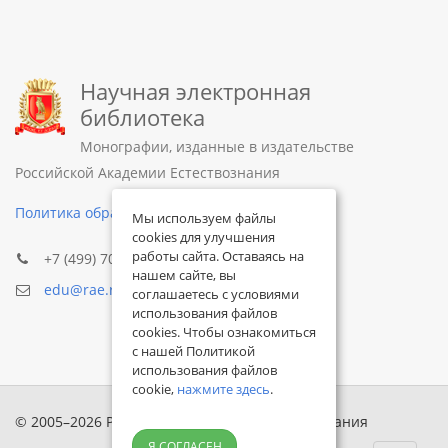
Научная электронная
библиотека
Монографии, изданные в издательстве
Российской Академии Естествознания
Политика обработки персональных данных
Мы используем файлы
cookies для улучшения
работы сайта. Оставаясь на
+7 (499) 705-72-30
нашем сайте, вы
edu@rae.ru
соглашаетесь с условиями
использования файлов
cookies. Чтобы ознакомиться
с нашей Политикой
использования файлов
cookie,
нажмите здесь
.
© 2005–2026 Российская академия естествознания
Я СОГЛАСЕН