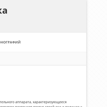
ка
ОНОГРАФИЙ
гательного аппарата, характеризующееся
воротом позвонков вокруг своей оси и ведущее к