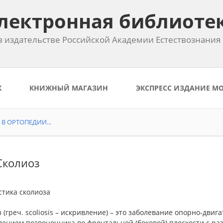
лектронная библиоте
 издательстве Российской Академии Естествознания
К
КНИЖНЫЙ МАГАЗИН
ЭКСПРЕСС ИЗДАНИЕ М
В ОРТОПЕДИИ...
 Сколиоз
стика сколиоза
 (греч. scoliosis – искривление) – это заболевание опорно-дви
ением позвоночника во фронтальной (боковой) плоскости с раз