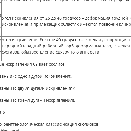
и
з
Угол искривления от 25 до 40
градусов – деформация грудной к
искривления и прилежащих областях имеются позвонки клин
и
з
Угол искривления больше 40
градусов – тяжелая деформация г
передний и задний реберный горб, деформация таза, тяжелая
и
суставов, обызвествление связочного аппарата
ме искривления бывает сколиоз:
азный (с одной дугой искривления);
азный (с двумя дугами искривления);
азный (с тремя дугами искривления).
а 5
о-рентгенологическая классификация сколиозов
. Чаклину)