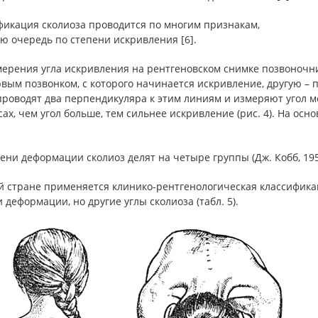
фикация сколиоза проводится по многим признакам,
ю очередь по степени искривления [6].
мерения угла искривления на рентгеновском снимке позвоночни
вым позвонком, с которого начинается искривление, другую – 
проводят два перпендикуляра к этим линиям и измеряют угол м
сах, чем угол больше, тем сильнее искривление (рис. 4). На ос
ени деформации сколиоз делят на четыре группы (Дж. Кобб, 1958
 стране применяется клинико-рентгенологическая классификаци
 деформации, но другие углы сколиоза (табл. 5).