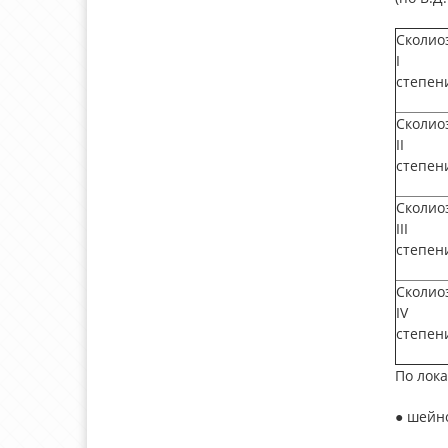
Сколио
I
степен
Сколио
II
степен
Сколио
III
степен
Сколио
IV
степен
По лок
● шейно