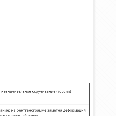
 незначительное скручивание (торсия)
вание; на рентгенограмме заметна деформация
ется мышечный валик