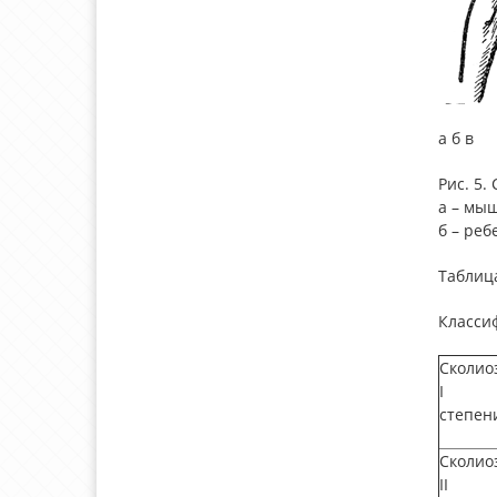
а б в
Рис. 5. 
а – мы
б – реб
Таблиц
Классиф
Сколио
I
степен
Сколио
II