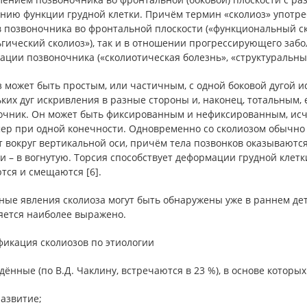
нию функции грудной клетки. Причём термин «сколиоз» употре
 позвоночника во фронтальной плоскости («функциональный ско
гический сколиоз»), так и в отношении прогрессирующего заб
ции позвоночника («сколиотическая болезнь», «структуральный с
 может быть простым, или частичным, с одной боковой дугой 
ких дуг искривления в разные стороны и, наконец, тотальным,
очник. Он может быть фиксированным и нефиксированным, ис
р при одной конечности. Одновременно со сколиозом обычно на
т вокруг вертикальной оси, причём тела позвонков оказываютс
и – в вогнутую. Торсия способствует деформации грудной клет
тся и смещаются [6].
ые явления сколиоза могут быть обнаружены уже в раннем детст
яется наиболее выражено.
фикация сколиозов по этиологии
дённые (по В.Д. Чаклину, встречаются в 23 %), в основе котор
азвитие;