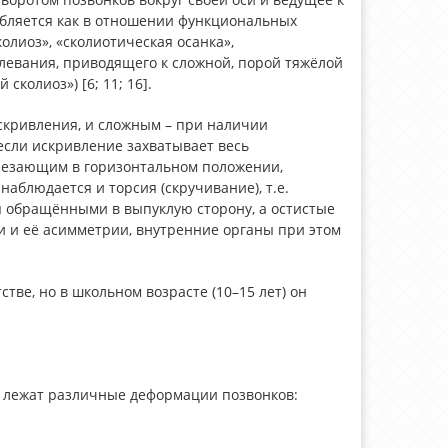
бляется как в отношении функциональных
лиоз», «сколиотическая осанка»,
олевания, приводящего к сложной, порой тяжёлой
колиоз») [6; 11; 16].
искривления, и сложным – при наличии
 если искривление захватывает весь
чезающим в горизонтальном положении,
блюдается и торсия (скручивание), т.е.
я обращёнными в выпуклую сторону, а остистые
ки и её асимметрии, внутренние органы при этом
ве, но в школьном возрасте (10–15 лет) он
ых лежат различные деформации позвонков: