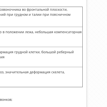
позвоночника во фронтальной плоскости,
чий при грудном и талии при поясничном
тью в положении лежа, небольшая компенсаторная
еформация грудной клетки, большой реберный
ния
оз, значительная деформация скелета,
вонков;