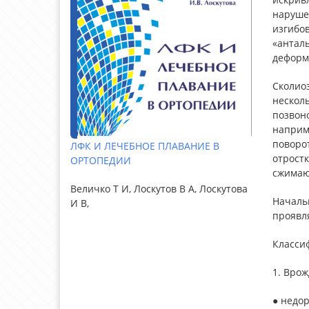
наруше
изгибов
«анталь
деформа
Сколиоз
несколь
позвон
наприме
поворо
ЛФК И ЛЕЧЕБНОЕ ПЛАВАНИЕ В
отростк
ОРТОПЕДИИ
сжимаю
Величко Т И, Лоскутов В А, Лоскутова
Начальн
И В,
проявл
Класси
1. Врож
● недор