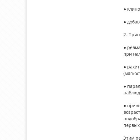
● клин
● добав
2. При
● ревм
при на
● рахи
(мягкос
● пара
наблюд
● прив
возрас
подобра
первых 
Этим п