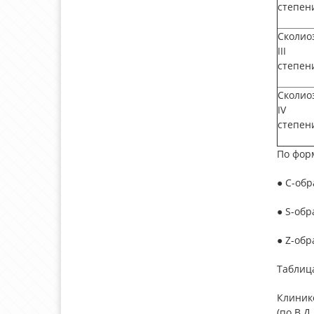
степен
Сколио
III
степен
Сколио
IV
степен
По фор
● С-обр
● S-обр
● Z-обр
Таблиц
Клиник
(по В.Д