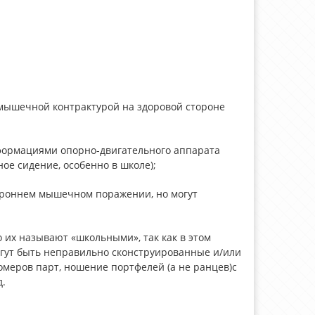
мышечной контрактурой на здоровой стороне
формациями опорно-двигательного аппарата
ное сидение, особенно в школе);
тороннем мышечном поражении, но могут
их называют «школьными», так как в этом
гут быть неправильно сконструированные и/или
омеров парт, ношение портфелей (а не ранцев)с
д.