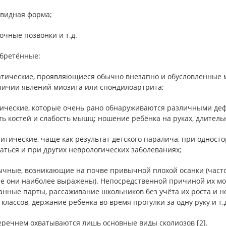
овидная форма;
очные позвонки и т.д.
обретённые:
атические, проявляющиеся обычно внезапно и обусловленные 
личии явлений миозита или спондилоартрита;
тические, которые очень рано обнаруживаются различными де
ть костей и слабость мышц; ношение ребёнка на руках, длитель
литические, чаще как результат детского паралича, при однос
аться и при других неврологических заболеваниях;
ычные, возникающие на почве привычной плохой осанки (часто 
те они наиболее выражены). Непосредственной причиной их мо
нные парты, рассаживание школьников без учёта их роста и н
классов, держание ребёнка во время прогулки за одну руку и т.
еречнем охватываются лишь основные виды сколиозов [2].