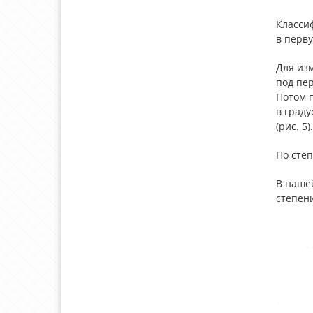
Класси
в перву
Для из
под пер
Потом 
в граду
(рис. 5).
По степ
В нашей
степени