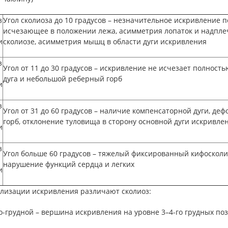
з
Угол сколиоза до 10 градусов – незначительное искривление 
исчезающее в положении лежа, асимметрия лопаток и надпле
и
сколиозе, асимметрия мышц в области дуги искривления
з
Угол от 11 до 30 градусов – искривление не исчезает полнос
дуга и небольшой реберный горб
и
з
Угол от 31 до 60 градусов – наличие компенсаторной дуги, д
горб, отклонение туловища в сторону основной дуги искривле
и
з
Угол больше 60 градусов – тяжелый фиксированный кифосколи
нарушение функций сердца и легких
и
ализации искривления различают сколиоз:
-грудной – вершина искривления на уровне 3–4-го грудных поз