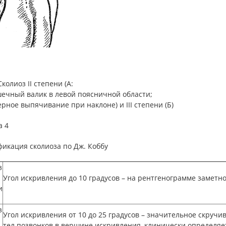
Сколиоз II степени (А:
шечный валик в левой поясничной области;
ерное выпячивание при наклоне) и III степени (Б)
а 4
икация сколиоза по Дж. Коббу
з
Угол искривления до 10
градусов – н
a
рентгенограмме заметно
и
з
Угол искривления от 10 до 25
градусов – значительное скручи
тел позвонков в вершине искривления, клинически определя