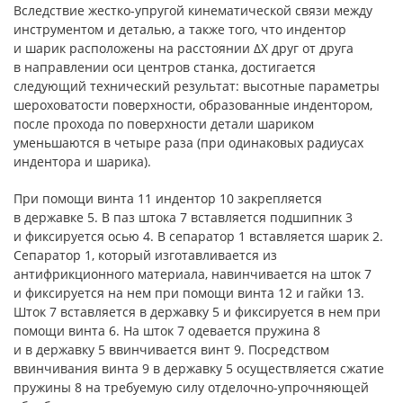
Вследствие жестко-упругой кинематической связи между
инструментом и деталью, а также того, что индентор
и шарик расположены на расстоянии ΔX друг от друга
в направлении оси центров станка, достигается
следующий технический результат: высотные параметры
шероховатости поверхности, образованные индентором,
после прохода по поверхности детали шариком
уменьшаются в четыре раза (при одинаковых радиусах
индентора и шарика).
При помощи винта 11 индентор 10 закрепляется
в державке 5. В паз штока 7 вставляется подшипник 3
и фиксируется осью 4. В сепаратор 1 вставляется шарик 2.
Сепаратор 1, который изготавливается из
антифрикционного материала, навинчивается на шток 7
и фиксируется на нем при помощи винта 12 и гайки 13.
Шток 7 вставляется в державку 5 и фиксируется в нем при
помощи винта 6. На шток 7 одевается пружина 8
и в державку 5 ввинчивается винт 9. Посредством
ввинчивания винта 9 в державку 5 осуществляется сжатие
пружины 8 на требуемую силу отделочно-упрочняющей