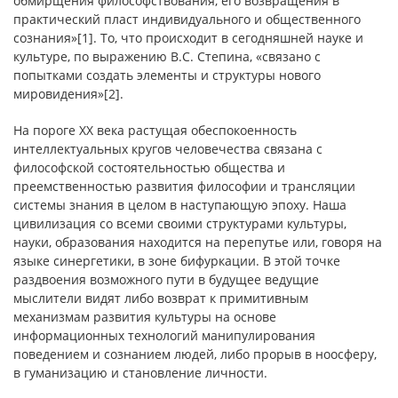
обмирщения философствования, его возвращения в
практический пласт индивидуального и общественного
сознания»[1]. То, что происходит в сегодняшней науке и
культуре, по выражению В.С. Степина, «связано с
попытками создать элементы и структуры нового
мировидения»[2].
На пороге ХХ века растущая обеспокоенность
интеллектуальных кругов человечества связана с
философской состоятельностью общества и
преемственностью развития философии и трансляции
системы знания в целом в наступающую эпоху. Наша
цивилизация со всеми своими структурами культуры,
науки, образования находится на перепутье или, говоря на
языке синергетики, в зоне бифуркации. В этой точке
раздвоения возможного пути в будущее ведущие
мыслители видят либо возврат к примитивным
механизмам развития культуры на основе
информационных технологий манипулирования
поведением и сознанием людей, либо прорыв в ноосферу,
в гуманизацию и становление личности.