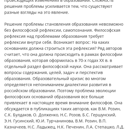
происходящих изменениях в образовании. Сложность
решения проблемы усиливается тем, что существуют
разные взгляды на это явление.
Решение проблемы становления образования невозможно
без философской рефлексии, самопознания. Философская
рефлексия над проблемами образования требует
рефлексии внутри себя. Возникает вопрос: На каких
основаниях должна строиться эта рефлексия? Ряд авторов
считает, что она должна происходить в рамках философии
образования, которая оформилась в 70-х годах XX в. в
отдельный раздел философской науки. Она рассматривает
вопросы содержания, целей, задач и перспектив
образования. Образовательный кризис во многом
определяется непониманием диалектики развития в
российском образовании. Поэтому проблема эволюции
философских оснований образования все больше
привлекает в настоящее время внимание философов. Она
обсуждается в публикациях таких авторов, как В.М. Розин,
С.К. Булдаков, О. Долженко, Н.С. Розов, Б.С. Гершунский,
Э.Н. Гусинский, Ю.И. Турчанинова, В.М. Розин, В.П.
Казначеев, Н.С. Ладыжец, Н.К. Печенин, Л.А. Степашко, Л.Д.