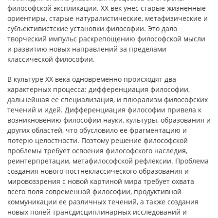
философской экспликации. ХХ век унес старые жизненные
ориентиры, старые натуралистические, метафизические и
субъективистские установки философии. Это дало
творческий импульс раскрепощению философской мысли
и развитию новых направлений за пределами
классической философии.
В культуре ХХ века одновременно происходят два
характерных процесса: дифференциация философии,
дальнейшая ее специализация, и плюрализм философских
течений и идей. Дифференциация философии привела к
возникновению философии науки, культуры, образования и
других областей, что обусловило ее фрагментацию и
потерю целостности. Поэтому решение философской
проблемы требует освоения философского наследия,
реинтерпретации, метафилософской рефлексии. Проблема
создания нового постнеклассического образования и
мировоззрения с новой картиной мира требует охвата
всего поля современной философии, продуктивной
коммуникации ее различных течений, а также создания
новых полей трансдисциплинарных исследований и