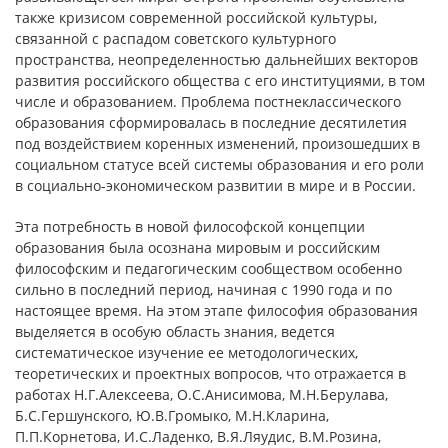
также кризисом современной российской культуры,
связанной с распадом советского культурного
пространства, неопределенностью дальнейших векторов
развития российского общества с его институциями, в том
числе и образованием. Проблема постнеклассического
образования сформировалась в последние десятилетия
под воздействием коренных изменений, произошедших в
социальном статусе всей системы образования и его роли
в социально-экономическом развитии в мире и в России.
Эта потребность в новой философской концепции
образования была осознана мировым и российским
философским и педагогическим сообществом особенно
сильно в последний период, начиная с 1990 года и по
настоящее время. На этом этапе философия образования
выделяется в особую область знания, ведется
систематическое изучение ее методологических,
теоретических и проектных вопросов, что отражается в
работах Н.Г.Алексеева, О.С.Анисимова, М.Н.Берулава,
Б.С.Гершунского, Ю.В.Громыко, М.Н.Кларина,
П.П.Корнетова, И.С.Ладенко, В.Я.Ляудис, В.М.Розина,