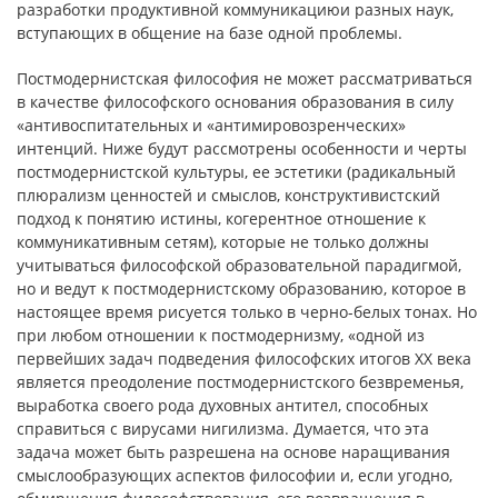
разработки продуктивной коммуникациюи разных наук,
вступающих в общение на базе одной проблемы.
Постмодернистская философия не может рассматриваться
в качестве философского основания образования в силу
«антивоспитательных и «антимировозренческих»
интенций. Ниже будут рассмотрены особенности и черты
постмодернистской культуры, ее эстетики (радикальный
плюрализм ценностей и смыслов, конструктивистский
подход к понятию истины, когерентное отношение к
коммуникативным сетям), которые не только должны
учитываться философской образовательной парадигмой,
но и ведут к постмодернистскому образованию, которое в
настоящее время рисуется только в черно-белых тонах. Но
при любом отношении к постмодернизму, «одной из
первейших задач подведения философских итогов ХХ века
является преодоление постмодернистского безвременья,
выработка своего рода духовных антител, способных
справиться с вирусами нигилизма. Думается, что эта
задача может быть разрешена на основе наращивания
смыслообразующих аспектов философии и, если угодно,