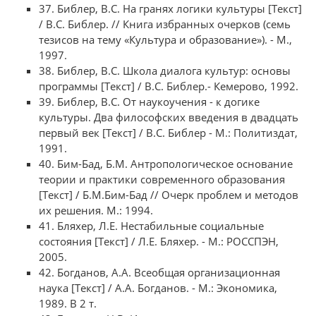
37. Библер, В.С. На гранях логики культуры [Текст]
/ В.С. Библер. // Книга избранных очерков (семь
тезисов на тему «Культура и образование»). - М.,
1997.
38. Библер, В.С. Школа диалога культур: основы
программы [Текст] / В.С. Библер.- Кемерово, 1992.
39. Библер, В.С. От наукоучения - к догике
культуры. Два философских введения в двадцать
первый век [Текст] / В.С. Библер - М.: Политиздат,
1991.
40. Бим-Бад, Б.М. Антропологическое основание
теории и практики современного образования
[Текст] / Б.М.Бим-Бад // Очерк проблем и методов
их решения. М.: 1994.
41. Бляхер, Л.Е. Нестабильные социальные
состояния [Текст] / Л.Е. Бляхер. - М.: РОССПЭН,
2005.
42. Богданов, А.А. Всеобщая организационная
наука [Текст] / А.А. Богданов. - М.: Экономика,
1989. В 2 т.