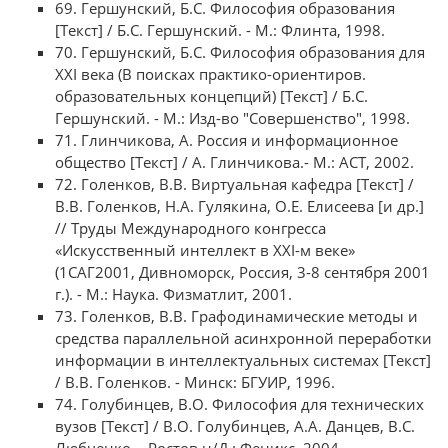
69. Гершунский, Б.С. Философия образования
[Текст] / Б.С. Гершунский. - М.: Флинта, 1998.
70. Гершунский, Б.С. Философия образования для
XXI века (В поисках практико-ориентиров.
образовательных концепций) [Текст] / Б.С.
Гершунский. - М.: Изд-во "Совершенство", 1998.
71. Глинчикова, А. Россия и информационное
общество [Текст] / А. Глинчикова.- М.: ACT, 2002.
72. Голенков, В.В. Виртуальная кафедра [Текст] /
В.В. Голенков, Н.А. Гулякина, О.Е. Елисеева [и др.]
// Труды Международного конгресса
«Искусственный интеллект в XXI-м веке»
(1САГ2001, Дивноморск, Россия, 3-8 сентября 2001
г.). - М.: Наука. Физматлит, 2001.
73. Голенков, В.В. Графодинамические методы и
средства параллельной асинхронной переработки
информации в интеллектуальных системах [Текст]
/ В.В. Голенков. - Минск: БГУИР, 1996.
74. Голубинцев, В.О. Философия для технических
вузов [Текст] / В.О. Голубинцев, А.А. Данцев, В.C.