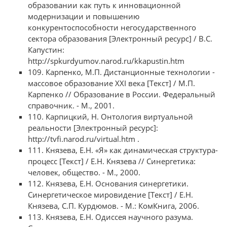
образовании как путь к инновационной
модернизации и повышению
конкурентоспособности негосударственного
сектора образования [Электронный ресурс] / В.С.
Капустин:
http://spkurdyumov.narod.ru/kkapustin.htm
109. Карпенко, М.П. Дистанционные технологии -
массовое образование XXI века [Текст] / М.П.
Карпенко // Образование в России. Федеральный
справочник. - М., 2001.
110. Карпицкий, Н. Онтология виртуальной
реальности [Электронный ресурс]:
http://tvfi.narod.ru/virtual.htm .
111. Князева, Е.Н. «Я» как динамическая структура-
процесс [Текст] / Е.Н. Князева // Синергетика:
человек, общество. - М., 2000.
112. Князева, Е.Н. Основания синергетики.
Синергетическое мировидение [Текст] / Е.Н.
Князева, С.П. Курдюмов. - М.: КомКнига, 2006.
113. Князева, Е.Н. Одиссея научного разума.