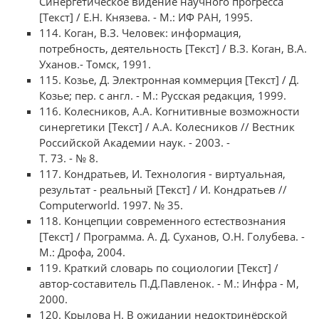
Синергетическое видение научного прогресса
[Текст] / Е.Н. Князева. - М.: ИФ РАН, 1995.
114. Коган, В.З. Человек: информация,
потребность, деятельность [Текст] / В.З. Коган, В.А.
Уханов.- Томск, 1991.
115. Козье, Д. Электронная коммерция [Текст] / Д.
Козье; пер. с англ. - М.: Русская редакция, 1999.
116. Колесников, А.А. Когнитивные возможности
синергетики [Текст] / А.А. Колесников // Вестник
Российской Академии наук. - 2003. -
Т. 73. - № 8.
117. Кондратьев, И. Технология - виртуальная,
результат - реальный [Текст] / И. Кондратьев //
Computerworld. 1997. № 35.
118. Концепции современного естествознания
[Текст] / Программа. А. Д. Суханов, О.Н. Голубева. -
М.: Дрофа, 2004.
119. Краткий словарь по социологии [Текст] /
автор-составитель П.Д.Павленок. - М.: Инфра - М,
2000.
120. Крылова Н. В ожидании недоктринёрской