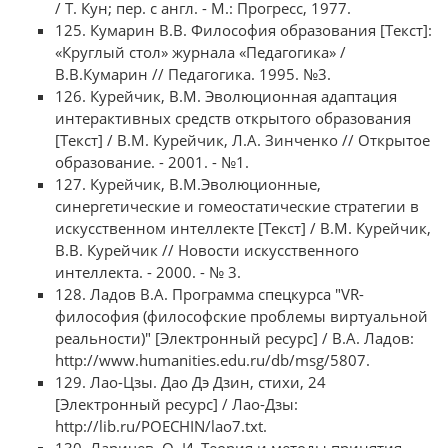
/ Т. Кун; пер. с англ. - М.: Прогресс, 1977.
125. Кумарин В.В. Философия образования [Текст]:
«Круглый стол» журнала «Педагогика» /
В.В.Кумарин // Педагогика. 1995. №3.
126. Курейчик, В.М. Эволюционная адаптация
интерактивных средств открытого образования
[Текст] / В.М. Курейчик, Л.А. Зинченко // Открытое
образование. - 2001. - №1.
127. Курейчик, В.М.Эволюционные,
синергетические и гомеостатические стратегии в
искусственном интеллекте [Текст] / В.М. Курейчик,
В.В. Курейчик // Новости искусственного
интеллекта. - 2000. - № 3.
128. Ладов В.А. Программа спецкурса "VR-
философия (философские проблемы виртуальной
реальности)" [Электронный ресурс] / В.А. Ладов:
http://www.humanities.edu.ru/db/msg/5807.
129. Лао-Цзы. Дао Дэ Дзин, стихи, 24
[Электронный ресурс] / Лао-Дзы:
http://lib.ru/POECHIN/lao7.txt.