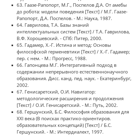
63. Гаазе-Рапопорт, М.Г., Поспелов Д.А. От амебы
до робота: модели поведения [Текст] / М.Г. Гаазе-
Рапопорт, Д.А. Поспелов. - М.: Наука, 1987.
64. Гаврилова, Т.А. Базы знаний
интеллектуальных систем [Текст] / Т.А. Гаврилова,
В.Ф. Хорошевский. - СПб: Питер, 2000.
65. Гадамер, Х.-Г. Истина и метод: Основы
философской герменевтики [Текст] / Х.-Г. Гадамер;
пер. с нем. - М.: Прогресс, 1988.
66. Гапонцева М.Г. Интегративный подход в
содержании непрерывного естественнонаучного
образования. Дисс. канд. пед. наук. - Екатеринбург,
2002.
67. Генисаретский, О.И. Навигатор:
методологические расширения и продолжения
[Текст] / О.И. Генисаретский. - М.: Путь, 2002.
68. Гершунский, Б.С. Философия образования для
XXI века (В поисках практико-ориентиров.
образовательных концепций) [Текст] / Б.С.
Гершунский. - М.: Интердиалект, 1997.