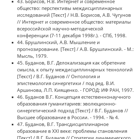
43. Борисов, Н.В. Интернет и современное
общество: перспективы междисциплинарных
исследований [Текст] / Н.В. Борисов, А.В. Чугунов
// Интернет и современное общество: материалы
всероссийской научно-методической
конференции (7-11 декабря 1998г.). - СПб, 1998.
44. Брушлинский, А.В. Мышление и
прогнозирование. [Текст] / А.В. Брушлинский. - М.:
Мысль, 1979.
45. Буданов, В.Г. Делокализация как обретение
смысла, к опыту междисциплинарных технологий
[Текст] / В.Г. Буданов // Онтология и
эпистемология синергетики / под ред. В.И.
Аршинова, Л.П. Киященко. - ГОРОД: ИФ РАН, 1997.
46. Буданов В.Г. Концепция естественнонаучного
образования гуманитариев: эволюционно-
синергетический подход [Текст] / В.Г. Буданов //
Высшее образование в России. - 1994. - № 4.
47. Буданов, В.Г. Трансдисциплинарное
образование в XXI веке: проблемы становления
[Текст] / В.Г. Буданов // Стратегии динамического