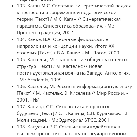
103. Каган М.С. Системно-синергетический подход
к построению современной педагогической
теории [Текст] / М.С. Каган // Синергетическая
парадигма. Синергетика образования. - М.:
Прогресс-традиция, 2007.
104. Канке, В.А. Основные философские
направления и концепции науки. Итоги ХХ
столетия [Текст] / В.А. Канке. - М.: Логос, 2000.
105. Кастельс, М. Становление общества сетевых
структур [Текст] / М. Кастельс // Новая
постиндустриальная волна на Западе: Антология.
- М.: Academia, 1999.
106. Кастельс, М. Россия в информационную эпоху
[Текст] / М. Кастельс, Э. Киселева // Мир России. -
2001. - №1.
107. Капица, С.П. Синергетика и прогнозы
будущего [Текст] / С.П. Капица, С.П. Курдюмов, Г.Г.
Малинецкий. - М.: Эдиториал УРСС, 2001.
108. Капустин В.С. Сетевые взаимодействия в
высшем профессиональном негосударственном