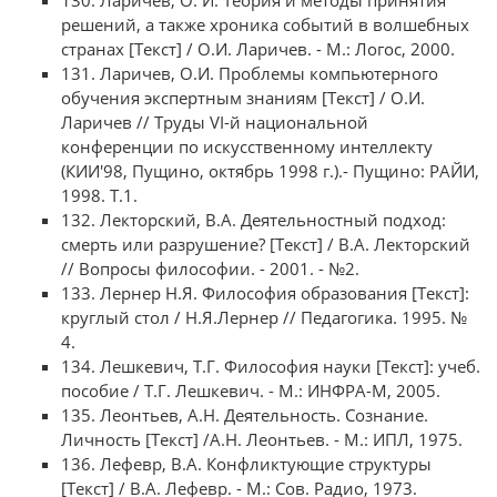
130. Ларичев, О. И. Теория и методы принятия
решений, а также хроника событий в волшебных
странах [Текст] / О.И. Ларичев. - М.: Логос, 2000.
131. Ларичев, О.И. Проблемы компьютерного
обучения экспертным знаниям [Текст] / О.И.
Ларичев // Труды VI-й национальной
конференции по искусственному интеллекту
(КИИ'98, Пущино, октябрь 1998 г.).- Пущино: РАЙИ,
1998. Т.1.
132. Лекторский, В.А. Деятельностный подход:
смерть или разрушение? [Текст] / В.А. Лекторский
// Вопросы философии. - 2001. - №2.
133. Лернер Н.Я. Философия образования [Текст]:
круглый стол / Н.Я.Лернер // Педагогика. 1995. №
4.
134. Лешкевич, Т.Г. Философия науки [Текст]: учеб.
пособие / Т.Г. Лешкевич. - М.: ИНФРА-М, 2005.
135. Леонтьев, А.Н. Деятельность. Сознание.
Личность [Текст] /А.Н. Леонтьев. - М.: ИПЛ, 1975.
136. Лефевр, В.А. Конфликтующие структуры
[Текст] / В.А. Лефевр. - М.: Сов. Радио, 1973.