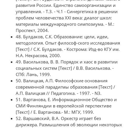
развития России. Единство самоорганизации и
управления. - Т.3. - Ч.1 - Синергетика в решении
проблем человечества XXI века: диалог школ:
материалы международного симпозиума. - М.:
Проспект, 2004.
48. Булдаков, С.К. Образование: цели, идеи,
методология. Опыт философ-ского исследования
[Текст] / С.К. Булдаков. - Кострома: Изд-во КГУ им.
Н.А. Некрасова, 2000.
49. Василькова, В. В. Порядок и хаос в развитии
социальных систем [Текст] / В.В. Василькова. -
СПб: Лань, 1999.
50. Валицкая, А.П. Философские основания
современной парадигмы образования [Текст] /
А.П. Валицкая // Педагогика. - 1997. - N3.
51. Вартанова, Е. Информационное Общество и
СМИ Финляндии в европейской перспективе
[Текст] / Е. Вартанова.- М.: МГУ, 1999.
52. Варшавский, В.А. Оркестр играет без
дирижера. Размышления об эволюции некоторых