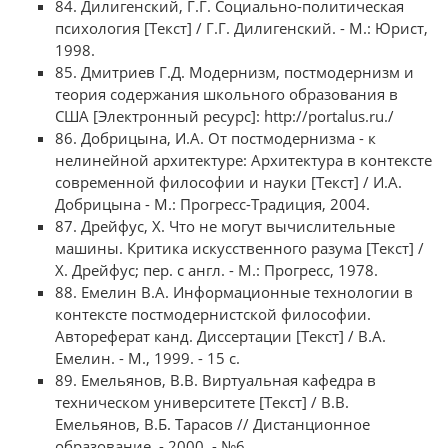
84. Дилигенский, Г.Г. Социально-политическая
психология [Текст] / Г.Г. Дилигенский. - М.: Юрист,
1998.
85. Дмитриев Г.Д. Модернизм, постмодернизм и
теория содержания школьного образования в
США [Электронный ресурс]: http://portalus.ru./
86. Добрицына, И.А. От постмодернизма - к
нелинейной архитектуре: Архитектура в контексте
современной философии и науки [Текст] / И.А.
Добрицына - М.: Прогресс-Традиция, 2004.
87. Дрейфус, X. Что не могут вычислительные
машины. Критика искусственного разума [Текст] /
Х. Дрейфус; пер. с англ. - М.: Прогресс, 1978.
88. Емелин В.А. Информационные технологии в
контексте постмодернистской философии.
Автореферат канд. Диссертации [Текст] / В.А.
Емелин. - М., 1999. - 15 с.
89. Емельянов, В.В. Виртуальная кафедра в
техническом университете [Текст] / В.В.
Емельянов, В.Б. Тарасов // Дистанционное
образование. - 2000. - №6.