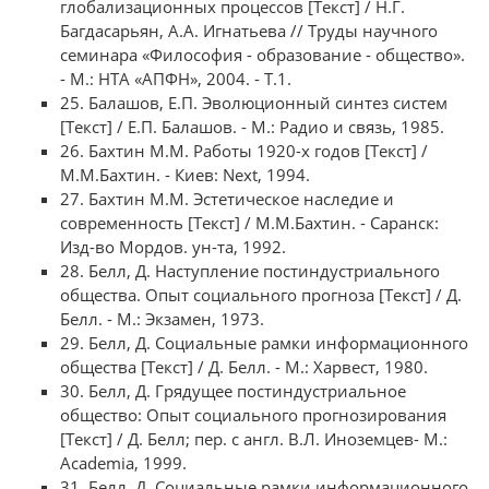
глобализационных процессов [Текст] / Н.Г.
Багдасарьян, А.А. Игнатьева // Труды научного
семинара «Философия - образование - общество».
- М.: НТА «АПФН», 2004. - Т.1.
25. Балашов, Е.П. Эволюционный синтез систем
[Текст] / Е.П. Балашов. - М.: Радио и связь, 1985.
26. Бахтин М.М. Работы 1920-х годов [Текст] /
М.М.Бахтин. - Киев: Next, 1994.
27. Бахтин М.М. Эстетическое наследие и
современность [Текст] / М.М.Бахтин. - Саранск:
Изд-во Мордов. ун-та, 1992.
28. Белл, Д. Наступление постиндустриального
общества. Опыт социального прогноза [Текст] / Д.
Белл. - М.: Экзамен, 1973.
29. Белл, Д. Социальные рамки информационного
общества [Текст] / Д. Белл. - М.: Харвест, 1980.
30. Белл, Д. Грядущее постиндустриальное
общество: Опыт социального прогнозирования
[Текст] / Д. Белл; пер. с англ. В.Л. Иноземцев- М.:
Academia, 1999.
31. Белл, Д. Социальные рамки информационного