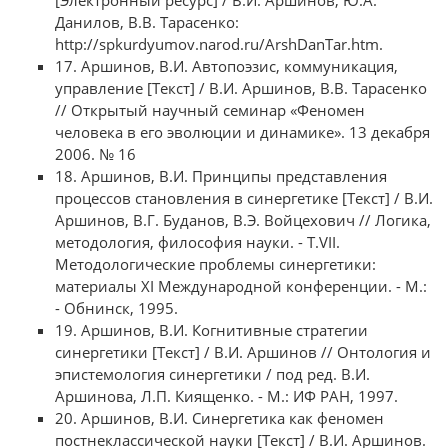
[Электронный ресурс] / В.И. Аршинов, Ю.А.
Данилов, В.В. Тарасенко:
http://spkurdyumov.narod.ru/ArshDanTar.htm.
17. Аршинов, В.И. Автопоэзис, коммуникация,
управление [Текст] / В.И. Аршинов, В.В. Тарасенко
// Открытый научный семинар «Феномен
человека в его эволюции и динамике». 13 декабря
2006. № 16
18. Аршинов, В.И. Принципы представления
процессов становления в синергетике [Текст] / В.И.
Аршинов, В.Г. Буданов, В.Э. Войцехович // Логика,
методология, философия науки. - Т.VII.
Методологические проблемы синергетики:
материалы XI Международной конференции. - М.:
- Обнинск, 1995.
19. Аршинов, В.И. Когнитивные стратегии
синергетики [Текст] / В.И. Аршинов // Онтология и
эпистемология синергетики / под ред. В.И.
Аршинова, Л.П. Киященко. - М.: ИФ РАН, 1997.
20. Аршинов, В.И. Синергетика как феномен
постнеклассической науки [Текст] / В.И. Аршинов.