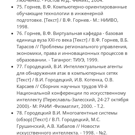
Любченко. - Ростов н/Д.: Феникс, 2004.
75. Горнев, В.Ф. Компьютерно-ориентированные
обучающие технологии в инженерной
подготовке. [Текст] / В.Ф. Горнев.- М.: НИИВО,
1998.
76. Горнев, В.Ф. Виртуальная кафедра - базовая
единица вуза XXI-го века [Текст] / В.Ф. Горнев, В.Б.
Тарасов // Проблемы регионального управления,
экономики, права и инновационных процессов в
образовании. - Таганрог: ТИУЭ, 1999.
77. Городецкий, В.И. Интеллектуальные агенты
для обнаружения атак в компьютерных сетях
[Текст] / В.И. Городецкий, И.В. Котенка, О.В.
Карсаев // Сборник научных трудов VII-й
Национальной конференции по искусственному
интеллекту (Переславль-Залесский, 24-27 октября
2000).- М: РАИИ -Физматлит, 2000. - Т.2.
78. Городецкий В.И. Многоагентные системы
(обзор) [Текст] / В.П. Городецкий, М.С.
Грушинский, А.В. Хабалов // Новости
искусственного интеллекта. - 1998. - №2.