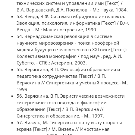
технических систем и управлении ими [Текст] /
В.А. Варшавский, Д.А. Поспелов. - М.: Наука, 1984.
53. Венда, В.Ф. Системы гибридного интеллекта:
Эволюция, психология, информатика [Текст] / В.Ф.
Венда. - М.: Машиностроение, 1990.
54. Вернадскианская революция в системе
научного мировоззрения - поиск ноосферной
модели будущего человечества в XXI веке [Текст]:
Коллективная монография / под науч. ред. А.И.
Субетто. - СПб.: Астерион, 2003.
55. Веряскина, В.П. Философия образования и
педагогика сотрудничества [Текст] / В.П.
Веряскина // Синергетика и учебный процесс.- М.,
1999.
56. Веряскина, В.П. Эвристические возможности
синергетического подхода в философии
образования [Текст] / В.П. Веряскина //
Синергетика и образование. - М., 1997.
57. Визель, М. Гипертексты по ту и эту стороны
экрана [Текст] / М. Визель // Иностранная