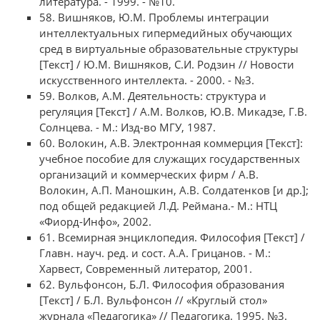
литература. - 1999. - №10.
58. Вишняков, Ю.М. Проблемы интеграции
интеллектуальных гипермедийных обучающих
сред в виртуальные образовательные структуры
[Текст] / Ю.М. Вишняков, С.И. Родзин // Новости
искусственного интеллекта. - 2000. - №3.
59. Волков, А.М. Деятельность: структура и
регуляция [Текст] / А.М. Волков, Ю.В. Микадзе, Г.В.
Солнцева. - М.: Изд-во МГУ, 1987.
60. Волокин, А.В. Электронная коммерция [Текст]:
учебное пособие для служащих государственных
организаций и коммерческих фирм / А.В.
Волокин, А.П. Маношкин, А.В. Солдатенков [и др.];
под общей редакцией Л.Д. Реймана.- М.: НТЦ
«Фиорд-Инфо», 2002.
61. Всемирная энциклопедия. Философия [Текст] /
Главн. науч. ред. и сост. А.А. Грицанов. - М.:
Харвест, Современный литератор, 2001.
62. Вульфонсон, Б.Л. Философия образования
[Текст] / Б.Л. Вульфонсон // «Круглый стол»
журнала «Педагогика» // Педагогика. 1995. №3.