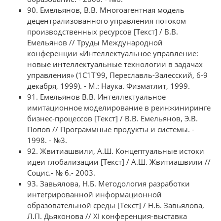
90. Емельянов, В.В. Многоагентная модель
децентрализованного управления потоком
производственных ресурсов [Текст] / В.В.
Емельянов // Труды Международной
конференции «Интеллектуальное управление:
новые интеллектуальные технологии в задачах
управления» (1С1Т'99, Переславль-Залесский, 6-9
декабря, 1999). - М.: Наука. Физматлит, 1999.
91. Емельянов В.В. Интеллектуальное
имитационное моделирование в реинжиниринге
бизнес-процессов [Текст] / В.В. Емельянов, Э.В.
Попов // Программные продукты и системы. -
1998. - №3.
92. Жвитиашвили, А.Ш. Концептуальные истоки
идеи глобализации [Текст] / А.Ш. Жвитиашвили //
Социс.- № 6.- 2003.
93. Завьялова, Н.Б. Методология разработки
интегрированной информационной
образовательной среды [Текст] / Н.Б. Завьялова,
Л.П. Дьяконова // XI конференция-выставка