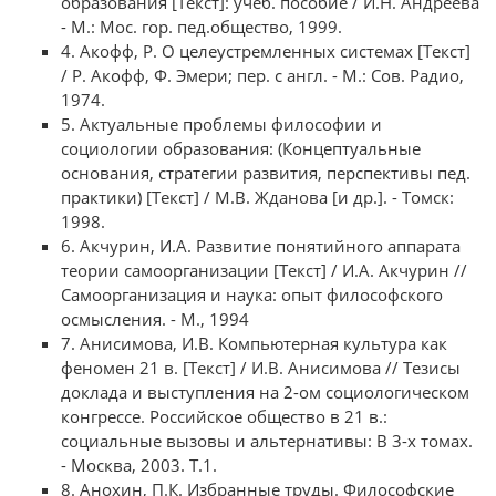
образования [Текст]: учеб. пособие / И.Н. Андреева
- М.: Мос. гор. пед.общество, 1999.
4. Акофф, Р. О целеустремленных системах [Текст]
/ Р. Акофф, Ф. Эмери; пер. с англ. - М.: Сов. Радио,
1974.
5. Актуальные проблемы философии и
социологии образования: (Концептуальные
основания, стратегии развития, перспективы пед.
практики) [Текст] / М.В. Жданова [и др.]. - Томск:
1998.
6. Акчурин, И.А. Развитие понятийного аппарата
теории самоорганизации [Текст] / И.А. Акчурин //
Самоорганизация и наука: опыт философского
осмысления. - М., 1994
7. Анисимова, И.В. Компьютерная культура как
феномен 21 в. [Текст] / И.В. Анисимова // Тезисы
доклада и выступления на 2-ом социологическом
конгрессе. Российское общество в 21 в.:
социальные вызовы и альтернативы: В 3-х томах.
- Москва, 2003. Т.1.
8. Анохин, П.К. Избранные труды. Философские