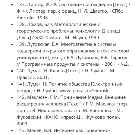
137. Лиотар, Ж.-Ф. Состояние постмодерна [Текст] /
Ж.-Ф. Лиотар; пер. с франц. Н. Л. Шматко. - СПб.:
Алетейя, 1998.
138. Ломов, Б.Ф. Методологические и
теоретические проблемы психологии (2-е изд)
[Текст] / Б.Ф. Ломов. - М.: Наука, 1999.
139. Луговская, Е.А. Многоагентные системы
поддержки открытого образования в техническом
университете [Текст] / Е.А. Луговская, В.Б. Тарасов
// Программные продукты и системы. - 2001. - №2.
140. Луман, Н. Власть [Текст] / Н. Луман. - М.:
Праксис, 2001.
141. Луман Н. Понятие общества [Электронный
ресурс] / Н. Луман. www.iph.ras.ru/~imosk.
142. Маклюэн, Г.M. Понимание Медиа: Внешние
расширения человека [Текст] / Г.M. Маклюэн; пер.
с англ. В. Николаева; закл. ст. М. Вавилова. - М.;
Жуковский: «КАНОН-пресс-Ц», «Кучково поле»,
2003.
143. Малев, В.В. Интернет как социально-