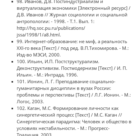
98. Иванов, Д.В. Постиндустриализм и
виртуализация экономики [Электронный ресурс] /
Д.В. Иванов // Журнал социологии и социальной
антропологии: - 1998. - Т.1. Вып. 1:
http://hq.soc.pu.ru/publications/
jssa/1998/1/a8.html.
99. Интернет-образование: не миф, а реальность
XXI-го века [Текст] / под ред. В.П.Тихомирова. - М.:
Изд-во МЭСИ, 2000.
100. Ильин, И.П. Постструктурализм.
Деконструктивизм. Постмодернизм [Текст] / И. П.
Ильин. - М.: Интрада, 1996.
101. Ионин, Л. Г. Преподавание социально-
гуманитарных дисциплин в вузах России:
проблемы и перспективы [Текст] / Л.Г. Ионин. - М.:
Логос, 2003.
102. Каган, М.С. Формирование личности как
синергетический процесс [Текст] / М.С. Каган //
Синергетическая парадигма: Человек и общество в
условиях нестабильности. - М.: Прогресс-
Традиция, 2003.