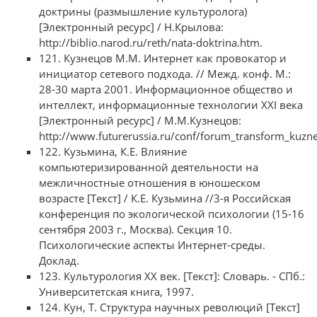
доктрины (размышление культуролога)
[Электронный ресурс] / Н.Крылова:
http://biblio.narod.ru/reth/nata-doktrina.htm.
121. Кузнецов М.М. Интернет как провокатор и
инициатор сетевого подхода. // Межд. конф. М.:
28-30 марта 2001. Информационное общество и
интеллект, информационные технологии XXI века
[Электронный ресурс] / М.М.Кузнецов:
http://www.futurerussia.ru/conf/forum_transform_kuzn
122. Кузьмина, К.Е. Влияние
компьютеризированной деятельности на
межличностные отношения в юношеском
возрасте [Текст] / К.Е. Кузьмина //3-я Российская
конференция по экологической психологии (15-16
сентября 2003 г., Москва). Секция 10.
Психологические аспекты Интернет-среды.
Доклад.
123. Культурология XX век. [Текст]: Словарь. - СПб.:
Университетская книга, 1997.
124. Кун, Т. Структура научных революций [Текст]