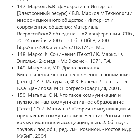
147. Марков, Б.В. Демократия и Интернет
[Электронный ресурс] / Б.В. Марков // Технологии
информационного общества - Интернет и
современное общество: Материалы
Всероссийской объединенной конференции. СПб.,
20-24 ноября 2000 г. - СПб.: СПбГУ, 2000:
http://ims2000.nw.ru/src/TEXT74.HTML.
148. Маркс, К. Сочинения [Текст] / К. Маркс, Ф.
Энгельс.- 2-е изд..- М.: Экзамен, 1971. Т.4.
149. Матурана, У.Р. Древо познания.
Биологические корни человеческого понимания
[Текст] / У.Р. Матурана, Ф.Х. Варела. / Пер. с англ.
Ю.А. Данилова. М.: Прогресс-Традиция, 2001.
150. Матьяш, О.И. Что такое коммуникация и
нужно ли нам коммуникативное образование
[Текст] / О.И. Матьяш // «Теория коммуникации и
прикладная коммуникация». Вестник Российской
коммуникативной ассоциации, вып. 2: Сб. науч.
трудов / под общ. ред. И.Н. Розиной. - Ростов н/Д:
ИУБиП, 2004.