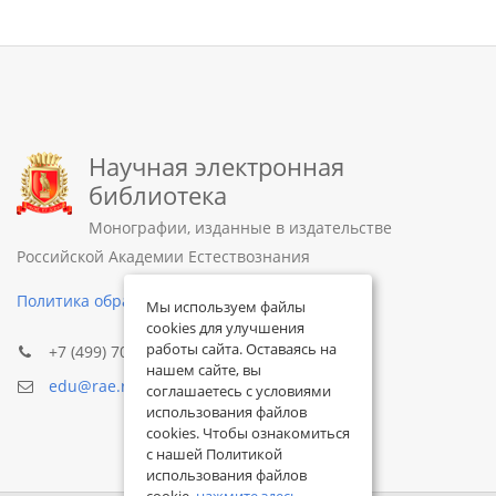
Научная электронная
библиотека
Монографии, изданные в издательстве
Российской Академии Естествознания
Политика обработки персональных данных
Мы используем файлы
cookies для улучшения
работы сайта. Оставаясь на
+7 (499) 705-72-30
нашем сайте, вы
edu@rae.ru
соглашаетесь с условиями
использования файлов
cookies. Чтобы ознакомиться
с нашей Политикой
использования файлов