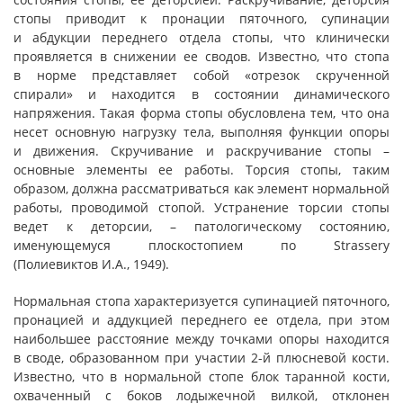
стопы приводит к пронации пяточного, супинации
и абдукции переднего отдела стопы, что клинически
проявляется в снижении ее сводов. Известно, что стопа
в норме представляет собой «отрезок скрученной
спирали» и находится в состоянии динамического
напряжения. Такая форма стопы обусловлена тем, что она
несет основную нагрузку тела, выполняя функции опоры
и движения. Скручивание и раскручивание стопы –
основные элементы ее работы. Торсия стопы, таким
образом, должна рассматриваться как элемент нормальной
работы, проводимой стопой. Устранение торсии стопы
ведет к деторсии, – патологическому состоянию,
именующемуся плоскостопием по Strassery
(Полиевиктов И.А., 1949).
Нормальная стопа характеризуется супинацией пяточного,
пронацией и аддукцией переднего ее отдела, при этом
наибольшее расстояние между точками опоры находится
в своде, образованном при участии 2-й плюсневой кости.
Известно, что в нормальной стопе блок таранной кости,
охваченный с боков лодыжечной вилкой, отклонен