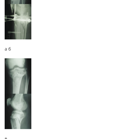
а б
в