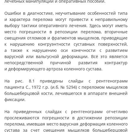
лечебных манипуляций и оперативных пособий.
Ошибки в диагностике, неучитывание особенностей типа
и характера перелома могут привести к неправильному
выбору тактики оперативного лечения. Здесь могут иметь
место погрешности в репозиции перелома, вторичные
смещения отломков и фрагментов мыщелков, приводящие
к нарушению конгруэнтности суставных поверхностей,
а также к нарушению оси конечности с развитием
варусной или вальгусной деформации. Всё это является
непосредственной причиной развития контрактур
и деформирующего артроза коленного сустава.
На рис. 8.1 приведены слайды с рентгенограмм
пациента С., 1972 г.р. (и.б. № 5294) с переломом мыщелков
большеберцовой кости, лечившегося в аппарате внешней
фиксации.
На приведенных слайдах с рентгенограмм отчетливо
прослеживаются погрешности в достижении репозиции
перелома, имевшая место варусная деформация коленного
сустава за счет смещения мыщелков большеберцовой