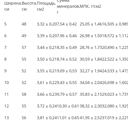
Сумма
Ширина,
Высота,
Площадь,
минералов,
МПК, г/см2
см
см
см2
г
5
48
3,32 ± 0,20
7,54 ± 0,42
25,05 ± 1,46
16,505 ± 0,98
6
49
3,39 ± 0,20
7,96 ± 0,46
26,98 ± 1,50
18,572 ± 1,11
7
57
3,44 ± 0,21
8,35 ± 0,49
28,76 ± 1,73
20,490 ± 1,22
8
55
3,50 ± 0,21
8,74 ± 0,52
30,59 ± 1,84
22,522 ± 1,35
9
52
3,55 ± 0,21
9,09 ± 0,53
32,27 ± 1,94
24,533 ± 1,47
10
52
3,61 ± 0,22
9,43 ± 0,55
34,04 ± 2,04
26,698 ± 1,60
11
58
3,66 ± 0,23
9,79 ± 0,57
35,83 ± 2,15
29,023 ± 1,73
12
55
3,72 ± 0,24
10,30 ± 0,61
38,32 ± 2,30
32,080 ± 1,92
13
56
3,81 ± 0,24
11,01 ± 0,65
41,95 ± 2,52
37,019 ± 2,22