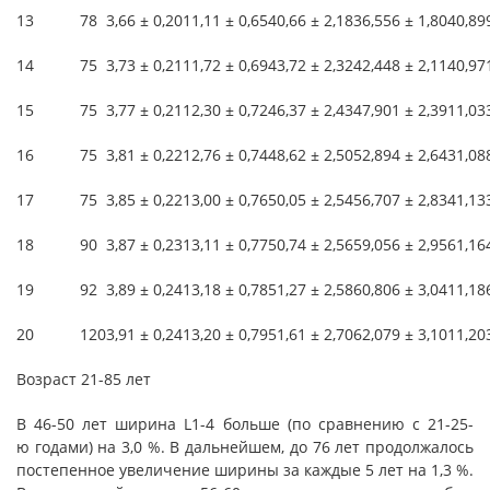
13
78
3,66 ± 0,20
11,11 ± 0,65
40,66 ± 2,18
36,556 ± 1,804
0,89
14
75
3,73 ± 0,21
11,72 ± 0,69
43,72 ± 2,32
42,448 ± 2,114
0,97
15
75
3,77 ± 0,21
12,30 ± 0,72
46,37 ± 2,43
47,901 ± 2,391
1,03
16
75
3,81 ± 0,22
12,76 ± 0,74
48,62 ± 2,50
52,894 ± 2,643
1,08
17
75
3,85 ± 0,22
13,00 ± 0,76
50,05 ± 2,54
56,707 ± 2,834
1,13
18
90
3,87 ± 0,23
13,11 ± 0,77
50,74 ± 2,56
59,056 ± 2,956
1,16
19
92
3,89 ± 0,24
13,18 ± 0,78
51,27 ± 2,58
60,806 ± 3,041
1,18
20
120
3,91 ± 0,24
13,20 ± 0,79
51,61 ± 2,70
62,079 ± 3,101
1,20
Возраст 21-85 лет
В 46-50 лет ширина L1-4 больше (по сравнению с 21-25-
ю годами) на 3,0 %. В дальнейшем, до 76 лет продолжалось
постепенное увеличение ширины за каждые 5 лет на 1,3 %.