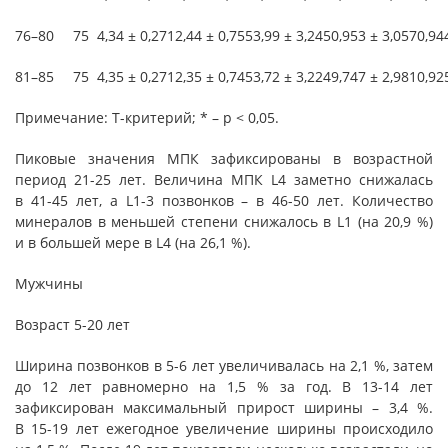
76–80
75
4,34 ± 0,27
12,44 ± 0,75
53,99 ± 3,24
50,953 ± 3,057
0,94
81–85
75
4,35 ± 0,27
12,35 ± 0,74
53,72 ± 3,22
49,747 ± 2,981
0,92
Примечание: Т-критерий; * – p < 0,05.
Пиковые значения МПК зафиксированы в возрастной
период 21-25 лет. Величина МПК L4 заметно снижалась
в 41-45 лет, а L1-3 позвонков – в 46-50 лет. Количество
минералов в меньшей степени снижалось в L1 (на 20,9 %)
и в большей мере в L4 (на 26,1 %).
Мужчины
Возраст 5-20 лет
Ширина позвонков в 5-6 лет увеличивалась на 2,1 %, затем
до 12 лет равномерно на 1,5 % за год. В 13-14 лет
зафиксирован максимальный прирост ширины – 3,4 %.
В 15-19 лет ежегодное увеличение ширины происходило