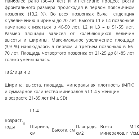
Наиболее рано (36-40 лет) и интенсивно процесс роста
фронтального размера происходил в первом поясничном
позвонке (13,2 %). Во всех позвонках была тенденция
к увеличению ширины до 70 лет. Высота L1 и L4 позвонков
начинала снижаться в 46-50 лет, L2 и L3 – в 51-55 лет.
Размер площади зависел от колеблющихся величин
высоты и ширины. Максимальное увеличение площади
(3,9 %) наблюдалось в первом и третьем позвонках в 66-
70 лет. Площадь четвертого позвонка от 21-25 до 81-85 лет
только уменьшалась.
Таблица 4.2
Ширина, высота, площадь, минеральная плотность (МПК)
и суммарное количество минералов в L1-4 у женщин
в возрасте 21-85 лет (M ± SD)
L1-4
Возраст,
n
Ширина,
Площадь,
Всего
МПК
годы
Высота, см
см
см2
минералов, г
г/см