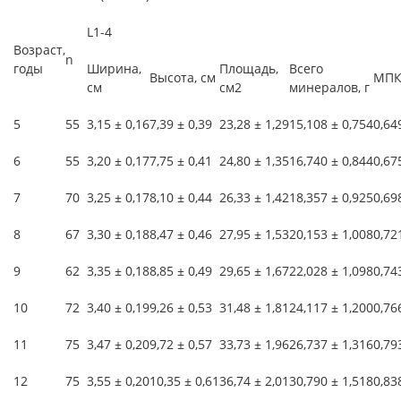
L1-4
Возраст,
n
годы
Ширина,
Площадь,
Всего
Высота, см
МПК,
см
см2
минералов, г
5
55
3,15 ± 0,16
7,39 ± 0,39
23,28 ± 1,29
15,108 ± 0,754
0,64
6
55
3,20 ± 0,17
7,75 ± 0,41
24,80 ± 1,35
16,740 ± 0,844
0,67
7
70
3,25 ± 0,17
8,10 ± 0,44
26,33 ± 1,42
18,357 ± 0,925
0,69
8
67
3,30 ± 0,18
8,47 ± 0,46
27,95 ± 1,53
20,153 ± 1,008
0,72
9
62
3,35 ± 0,18
8,85 ± 0,49
29,65 ± 1,67
22,028 ± 1,098
0,74
10
72
3,40 ± 0,19
9,26 ± 0,53
31,48 ± 1,81
24,117 ± 1,200
0,76
11
75
3,47 ± 0,20
9,72 ± 0,57
33,73 ± 1,96
26,737 ± 1,316
0,79
12
75
3,55 ± 0,20
10,35 ± 0,61
36,74 ± 2,01
30,790 ± 1,518
0,83