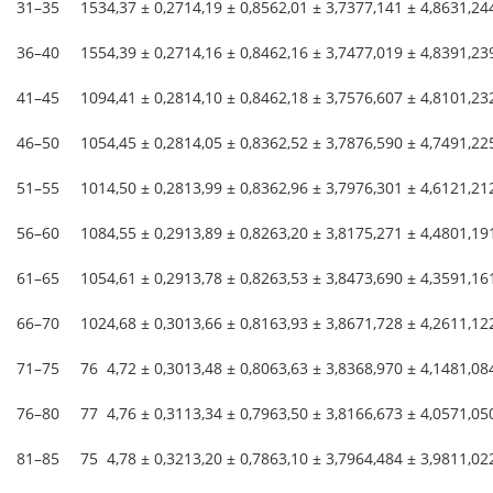
31–35
153
4,37 ± 0,27
14,19 ± 0,85
62,01 ± 3,73
77,141 ± 4,863
1,24
36–40
155
4,39 ± 0,27
14,16 ± 0,84
62,16 ± 3,74
77,019 ± 4,839
1,23
41–45
109
4,41 ± 0,28
14,10 ± 0,84
62,18 ± 3,75
76,607 ± 4,810
1,23
46–50
105
4,45 ± 0,28
14,05 ± 0,83
62,52 ± 3,78
76,590 ± 4,749
1,22
51–55
101
4,50 ± 0,28
13,99 ± 0,83
62,96 ± 3,79
76,301 ± 4,612
1,21
56–60
108
4,55 ± 0,29
13,89 ± 0,82
63,20 ± 3,81
75,271 ± 4,480
1,19
61–65
105
4,61 ± 0,29
13,78 ± 0,82
63,53 ± 3,84
73,690 ± 4,359
1,16
66–70
102
4,68 ± 0,30
13,66 ± 0,81
63,93 ± 3,86
71,728 ± 4,261
1,12
71–75
76
4,72 ± 0,30
13,48 ± 0,80
63,63 ± 3,83
68,970 ± 4,148
1,08
76–80
77
4,76 ± 0,31
13,34 ± 0,79
63,50 ± 3,81
66,673 ± 4,057
1,05
81–85
75
4,78 ± 0,32
13,20 ± 0,78
63,10 ± 3,79
64,484 ± 3,981
1,02