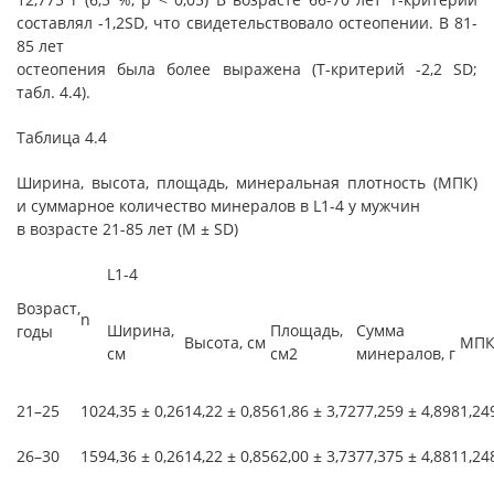
составлял -1,2SD, что свидетельствовало остеопении. В 81-
85 лет
остеопения была более выражена (Т-критерий -2,2 SD;
табл. 4.4).
Таблица 4.4
Ширина, высота, площадь, минеральная плотность (МПК)
и суммарное количество минералов в L1-4 у мужчин
в возрасте 21-85 лет (M ± SD)
L1-4
Возраст,
n
Ширина,
Площадь,
Сумма
годы
Высота, см
МПК,
см
см2
минералов, г
21–25
102
4,35 ± 0,26
14,22 ± 0,85
61,86 ± 3,72
77,259 ± 4,898
1,24
26–30
159
4,36 ± 0,26
14,22 ± 0,85
62,00 ± 3,73
77,375 ± 4,881
1,24