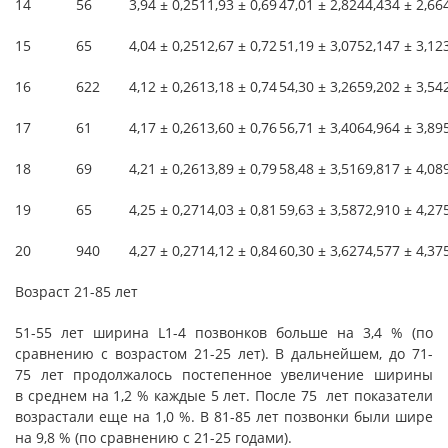
14
56
3,94 ± 0,25
11,93 ± 0,69
47,01 ± 2,82
44,434 ± 2,66
15
65
4,04 ± 0,25
12,67 ± 0,72
51,19 ± 3,07
52,147 ± 3,12
16
622
4,12 ± 0,26
13,18 ± 0,74
54,30 ± 3,26
59,202 ± 3,54
17
61
4,17 ± 0,26
13,60 ± 0,76
56,71 ± 3,40
64,964 ± 3,89
18
69
4,21 ± 0,26
13,89 ± 0,79
58,48 ± 3,51
69,817 ± 4,08
19
65
4,25 ± 0,27
14,03 ± 0,81
59,63 ± 3,58
72,910 ± 4,27
20
940
4,27 ± 0,27
14,12 ± 0,84
60,30 ± 3,62
74,577 ± 4,37
Возраст 21-85 лет
51-55 лет ширина L1-4 позвонков больше на 3,4 % (по
сравнению с возрастом 21-25 лет). В дальнейшем, до 71-
75 лет продолжалось постепенное увеличение ширины
в среднем на 1,2 % каждые 5 лет. После 75 лет показатели
возрастали еще на 1,0 %. В 81-85 лет позвонки были шире
на 9,8 % (по сравнению с 21-25 годами).