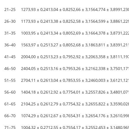
21–25
127
3,93 ± 0,24
13,04 ± 0,82
52,66 ± 3,15
64,774 ± 3,899
1,23
26–30
117
3,93 ± 0,24
13,38 ± 0,82
52,58 ± 3,15
64,599 ± 3,886
1,22
31–35
100
3,95 ± 0,24
13,34 ± 0,80
52,69 ± 3,16
64,378 ± 3,873
1,22
36–40
156
3,97 ± 0,25
13,27 ± 0,80
52,68 ± 3,18
63,811 ± 3,839
1,21
41–45
200
4,00 ± 0,25
13,23 ± 0,79
52,92 ± 3,20
63,358 ± 3,811
1,19
46–50
240
4,05 ± 0,25
13,16 ± 0,79
53,26 ± 3,21
62,338 ± 3,750
1,17
51–55
270
4,11 ± 0,26
13,04 ± 0,78
53,55 ± 3,24
60,003 ± 3,612
1,12
56–60
140
4,18 ± 0,26
12,92 ± 0,77
54,01 ± 3,25
57,826 ± 3,480
1,07
61–65
210
4,25 ± 0,26
12,79 ± 0,77
54,32 ± 3,26
55,822 ± 3,359
0,02
66–70
107
4,29 ± 0,26
12,67 ± 0,76
54,31 ± 3,26
54,176 ± 3,261
0,99
71–75
100
4,32 ± 0,27
12,55 ± 0,75
54,17 ± 3,25
52,453 ± 3,148
0,96