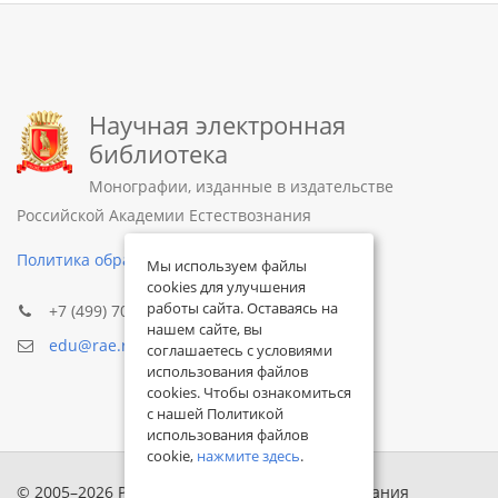
Научная электронная
библиотека
Монографии, изданные в издательстве
Российской Академии Естествознания
Политика обработки персональных данных
Мы используем файлы
cookies для улучшения
работы сайта. Оставаясь на
+7 (499) 705-72-30
нашем сайте, вы
edu@rae.ru
соглашаетесь с условиями
использования файлов
cookies. Чтобы ознакомиться
с нашей Политикой
использования файлов
cookie,
нажмите здесь
.
© 2005–2026 Российская академия естествознания