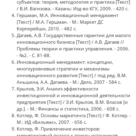
субъектов: теория, методология и практика [Текст]
/ В.И. Вагизова. - Казань: Изд-во КГУ, 2009. - 420 с.
Гершман, М.А. Инновационный менеджмент
[Текст] / М.А. Гершман. - М.: Маркет ДС
Корпорейшн, 2010. - 482 с.
Дагаев, А.В. Государственные гарантии для малого
инновационного бизнеса [Текст] / А.В. Дагаев //
Проблемы теории и практики управления. - 2006.
- №2. - С. 81-88.
Инновационный менеджмент: концепции,
многоуровневые стратегии и механизмы
инновационного развития [Текст] / под ред. В.М.
Аньшина, А.А. Дагаева. - М.: Дело, 2007 - 584 с.
Крылов, Э.И. Анализ эффективности
инвестиционной и инновационной деятельности
предприятия [Текст] / Э.И. Крылов, В.М. Власов [и
др.]. - М.: Финансы и статистика, 2006. - 608 с.
Котлер, Ф. Основы маркетинга [Текст] / Ф. Котлер. -
М.: ИД «Вильямс», 2007. - 656 с.
Котлер, Ф. Привлечение инвесторов:
маркетинговый подход к поиску источников