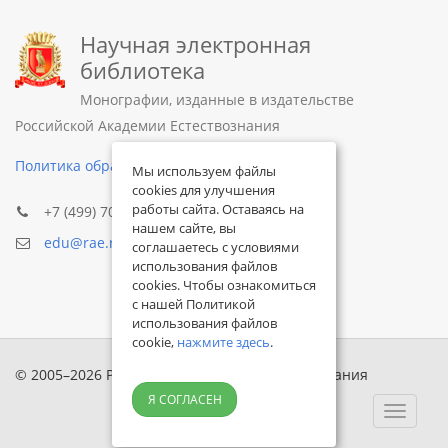
Научная электронная
библиотека
Монографии, изданные в издательстве
Российской Академии Естествознания
Политика обработки персональных данных
Мы используем файлы
cookies для улучшения
работы сайта. Оставаясь на
+7 (499) 705-72-30
нашем сайте, вы
edu@rae.ru
соглашаетесь с условиями
использования файлов
cookies. Чтобы ознакомиться
с нашей Политикой
использования файлов
cookie,
нажмите здесь
.
© 2005–2026 Российская академия естествознания
Я СОГЛАСЕН
Toggle
navigat