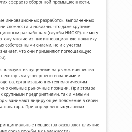
угих сферах (в оборонной промышленности,
ние инновационных разработок, выполненных
ни сложности и новизны, что даже крупные
ионным разработкам (службы НИОКР), не могут
оэтому многие из них инновационную политику
ых собственными силами, но и с учетом
 означает, что они применяют поглощающую
й).
 используют выпущенные на рынок новшества
 с некоторыми усовершенствованиями и
одства, организационно-технологическим
очно сильные рыночные позиции. При этом за
ак крупными предприятиями, так и малыми
оры занимают лидирующее положение в своей
ра-новатора. При определенных условиях
а принципиальные новшества оказывают влияние
е срока службы, их надежности),