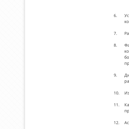
6.
Ус
к
7.
Ра
8.
Фа
ко
бо
п
9.
Д
ра
10.
И
11.
Ка
п
12.
Ас