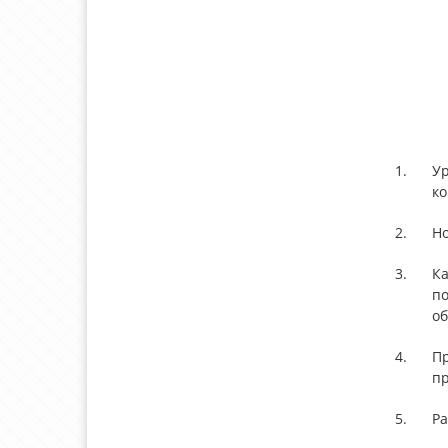
1.
У
к
2.
Но
3.
Ка
по
об
4.
П
пр
5.
Ра