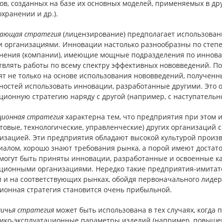
ов, созданных на базе их основных моделей, применяемых в др
хранении и др.).
ающая стратегия
(лицензирование) предполагает использова
и организациями. Инновации настолько разнообразны по степе
нения (компании), имеющие мощные подразделения по инновац
твлять работы по всему спектру эффективных нововведений. П
т не только на основе использования нововведений, полученн
ностей использовать инновации, разработанные другими. Это
ионную стратегию наряду с другой (например, с наступательно
ионная стратегия
характерна тем, что предприятия при этом
ктовые, технологические, управленческие) других организаций
изацией. Эти предприятия обладают высокой культурой произв
иалом, хорошо знают требования рынка, а порой имеют достат
 могут быть приняты инновации, разработанные и освоенные к
ционными организациями. Нередко такие предприятия-имитат
и и на соответствующих рынках, обойдя первоначального лиде
ионная стратегия становится очень прибыльной.
ничья стратегия
может быть использована в тех случаях, когд
нико-эксплуатационные параметры изделий (например, повышени