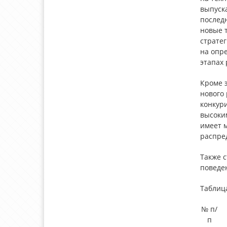
выпуск
послед
новые 
стратег
на опр
этапах
Кроме 
нового
конкур
высоки
имеет м
распре
Также с
поведе
Таблиц
№ п/
п