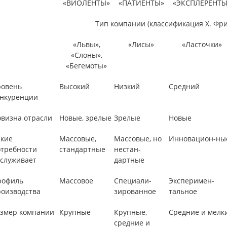
«ВИОЛЕНТЫ»
«ПАТИЕНТЫ»
«ЭКСПЛЕРЕНТЫ
Тип компании (классификация X. Фр
«Львы»,
«Лисы»
«Ласточки»
«Слоны»,
«Бегемоты»
ровень
Высокий
Низкий
Средний
онкуренции
визна отрасли
Новые, зрелые
Зрелые
Новые
кие
Массовые,
Массовые, но
Инновацион-ны
требности
стандартные
нестан-
служивает
дартные
рофиль
Массовое
Специали-
Эксперимен-
оизводства
зированное
тальное
змер компании
Крупные
Крупные,
Средние и мелк
средние и