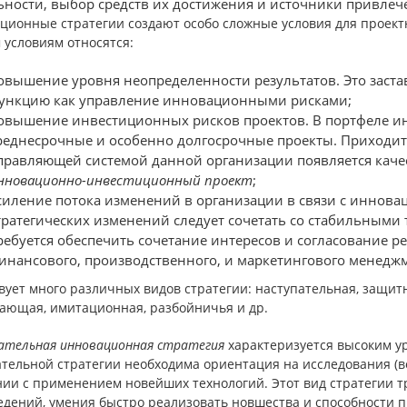
ьности, выбор средств их достижения и источники привлече
ционные стратегии создают особо сложные условия для проект
 условиям относятся:
овышение уровня неопределенности результатов. Это заста
ункцию как управление инновационными рисками;
овышение инвестиционных рисков проектов. В портфеле и
реднесрочные и особенно долгосрочные проекты. Приходитс
правляющей системой данной организации появляется каче
нновационно-инвестиционный проект
;
силение потока изменений в организации в связи с иннова
тратегических изменений следует сочетать со стабильным
ребуется обеспечить сочетание интересов и согласование р
инансового, производственного, и маркетингового менеджм
ует много различных видов стратегии: наступательная, защит
ающая, имитационная, разбойничья и др.
ательная инновационная стратегия
характеризуется высоким у
тельной стратегии необходима ориентация на исследования (в
нии с применением новейших технологий. Этот вид стратегии т
едений, умения быстро реализовать новшества и способности 