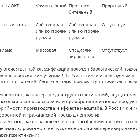
ип НИОКР
Улучша-ющий
Приспосо-
Прорывный
бительный
ытовая сеть
Собственная
Собственная
Отсутствует
или контроли-
или контроли-
руемая
руемая
клама
Массовая
Специали-
Отсутствует
зированная
ву отечественной классификации положен биологический подход
женный российским ученым Л.Г. Раменским, и используемый д
нтных стратегий. Согласно этому подходу стратегическое пове
иолентное, характерное для крупных компаний, осуществл
ассовый рынок со своей или приобретенной новой продукц
ерийности производства и эффекта масштаба. В России к н
боронной и гражданской промышленности;
атиентное, заключающееся в приспособлении к узким сегме
пециализированного выпуска новой или модернизированн
арактеристиками;