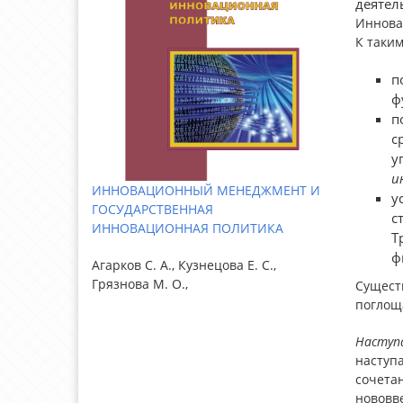
деятел
Иннова
К таким
п
ф
п
с
у
и
ИННОВАЦИОННЫЙ МЕНЕДЖМЕНТ И
у
ГОСУДАРСТВЕННАЯ
с
ИННОВАЦИОННАЯ ПОЛИТИКА
Т
ф
Агарков С. А., Кузнецова Е. С.,
Грязнова М. О.,
Существ
поглощ
Наступ
наступа
сочета
нововв