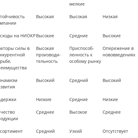
мелкие
тойчивость
Высокая
Высокая
Низкая
омпании
сходы на НИОКР
Высокие
Средние
Высокие
кторы силы в
Высокая
Приспособ-
Опережение в
нкурентной
производи-
ленность к
нововведениях
рьбе,
тельность
особому рынку
реимущества
инамизм
Высокий
Средний
Высокий
звития
здержки
Низкие
Средние
Низкие
чество
Среднее
Высокое
Среднее
родукции
сортимент
Средний
Узкий
Отсутствует