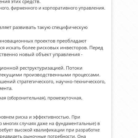
ния этих средств.
ного, фирменного и корпоративного управления.
вляет развивать такую специфическую
нновационных проектов преобладают
я искать более рисковых инвесторов. Перед
ственно новый объект управления -
ционной реструктуризацией. Потоки
и текущими производственными процессами.
ешений стратегического, научно-технического,
ента.
ная (оборонительная), промежуточная,
ровнем риска и эффективностью. При
о многих случаях даже на фундаментальные) в
ребует высокой квалификации при разработке
предвидеть рыночные потребности. Она