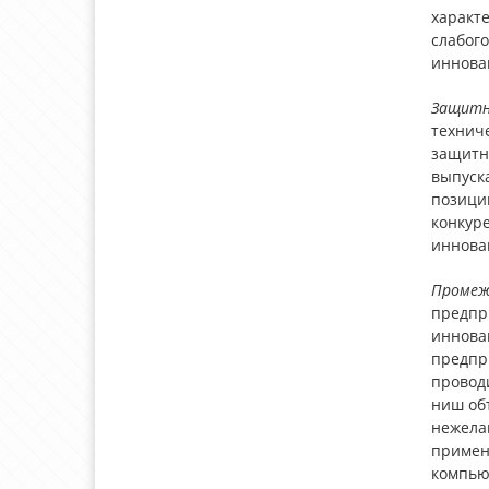
характ
слабог
иннова
Защитн
техниче
защитн
выпуск
позици
конкур
иннова
Промеж
предпр
иннова
предпр
провод
ниш объ
нежела
примен
компьют