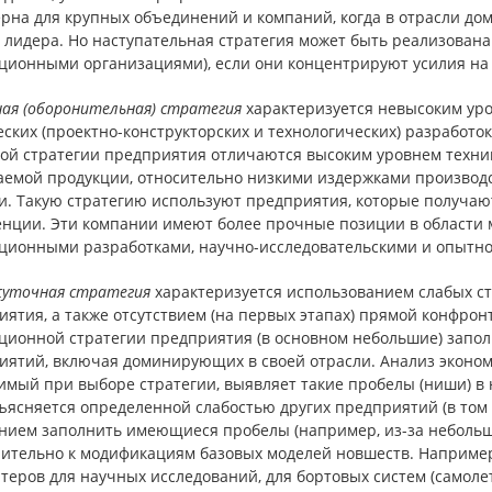
ерна для крупных объединений и компаний, когда в отрасли д
о лидера. Но наступательная стратегия может быть реализова
ционными организациями), если они концентрируют усилия на 
ая (оборонительная) стратегия
характеризуется невысоким уро
ских (проектно-конструкторских и технологических) разработо
ой стратегии предприятия отличаются высоким уровнем техник
аемой продукции, относительно низкими издержками производ
и. Такую стратегию используют предприятия, которые получаю
енции. Эти компании имеют более прочные позиции в области 
ционными разработками, научно-исследовательскими и опытно
уточная стратегия
характеризуется использованием слабых ст
иятия, а также отсутствием (на первых этапах) прямой конфро
ционной стратегии предприятия (в основном небольшие) запо
иятий, включая доминирующих в своей отрасли. Анализ эконом
имый при выборе стратегии, выявляет такие пробелы (ниши) в
ясняется определенной слабостью других предприятий (в том 
нием заполнить имеющиеся пробелы (например, из-за небольшог
ительно к модификациям базовых моделей новшеств. Например
еров для научных исследований, для бортовых систем (самолет