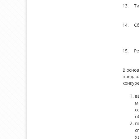
13.
Т
14.
Сб
15.
Ре
В осно
предло
конкуре
в
м
с
о
п
с
х