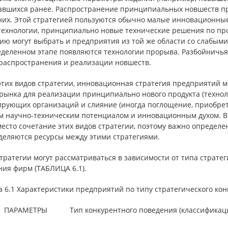
авшихся ранее. Распространение принципиальных новшеств п
них. Этой стратегией пользуются обычно малые инновационные
технологии, принципиально новые технические решения по про
ию могут выбрать и предприятия из той же области со слабыми
еделенном этапе появляются технологии прорыва. Разбойничья
 распространения и реализации новшеств.
этих видов стратегии, инновационная стратегия предприятий 
 рынка для реализации принципиально нового продукта (технол
ирующих организаций и слияние (иногда поглощение, приобре
м научно-техническим потенциалом и инновационным духом. В
есто сочетание этих видов стратегии, поэтому важно определе
деляются ресурсы между этими стратегиями.
тратегии могут рассматриваться в зависимости от типа страте
ния фирм (ТАБЛИЦА 6.1).
а 6.1 Характеристики предприятий по типу стратегического ко
ПАРАМЕТРЫ
Тип конкурентного поведения (классификаци