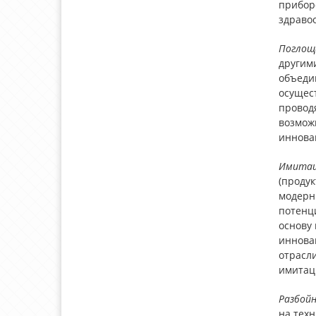
прибор
здравоо
Поглощ
другим
объеди
осущес
проводя
возмож
инновац
Имитац
(проду
модерн
потенц
основу
иннова
отрасл
имитац
Разбой
на тех