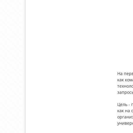
На перв
как ко
технол
запрос
Цель -
как на
организ
универс