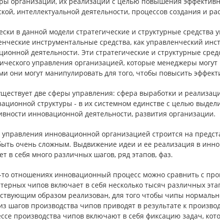
уры организации, их реализации с целью повышения эффективн
ской, интеллектуальной деятельности, процессов создания и р
ески в данной модели стратегические и структурные средства 
енческие инструментальные средства, как управленческий ин
ционной деятельности. Эти стратегические и структурные сред
ического управления организацией, которые менеджеры могут 
ми они могут манипулировать для того, чтобы повысить эффек
уществует две сферы управления: сфера выработки и реализац
зационной структуры - в их системном единстве с целью выде
ивности инновационной деятельности, развития организации.
 управления инновационной организацией строится на предст
быть очень сложным. Выдвижение идеи и ее реализация в инно
т в себя много различных шагов, ряд этапов, фаз.
х-то отношениях инновационный процесс можно сравнить с про
терных чипов включает в себя несколько тысяч различных этап
тствующим образом реализован, для того чтобы чипы нормаль
из шагов производства чипов приводят в результате к произво
ессе производства чипов включают в себя фиксацию задач, ко