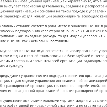
авления инновационной организацией характерно то, что в ка
ия выступает творческая деятельность, создание и распростра
ционной организацией основана на таком подходе к управлени
ов, характерных для концепций реинжиниринга, всеобщего кач
 главных отличий состоит в роли, месте и значении НИОКР в 
нческих подходов было характерно отношение к НИОКР как к з
тривались как накладные расходы, то для модели управления 
ние к НИОКР как к активам, инвестициям.
ом управление НИОКР осуществляется не изолированно от упра
нгом и т.д.), а в тесной взаимосвязи, на базе глубокой интег
млемым составным элементом всей организации, задающим век
ию и культуру.
 предыдущих управленческих подходах к развитию организаци
зации, то для модели управления инновационной организацией
ах расширенной организации, т.е. включая потребителей, пос
ения инновационной организацией понятие расширенной орга
и существенными отличительными чертами модели управлени
тка эффективной инновационной стратегии, а не стратегии соб