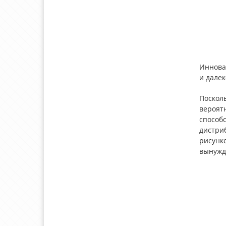
Иннова
и далек
Посколь
вероятн
способ
дистри
рисунке
вынужд