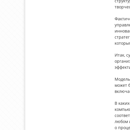
структ
творче
Фактич
управл
иннова
стратег
которы
Итак, с
органи
эффект
Модель
может 
включае
В каки
компью
соотве
любом 
о проц