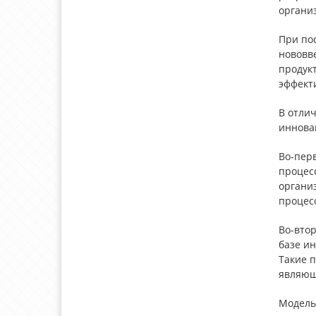
органи
При по
нововве
продукт
эффект
В отли
иннова
Во-пер
процес
органи
процес
Во-вто
базе и
Такие 
являющ
Модель