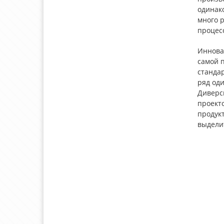
одинако
много 
процес
Иннова
самой п
станда
ряд оди
Диверс
проект
продук
выдели