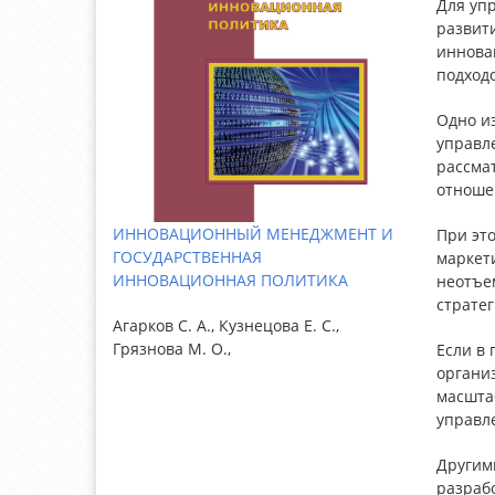
Для упр
развит
иннова
подход
Одно из
управле
рассма
отноше
ИННОВАЦИОННЫЙ МЕНЕДЖМЕНТ И
При эт
ГОСУДАРСТВЕННАЯ
маркети
ИННОВАЦИОННАЯ ПОЛИТИКА
неотъе
стратег
Агарков С. А., Кузнецова Е. С.,
Грязнова М. О.,
Если в
органи
масштаб
управл
Другим
разрабо