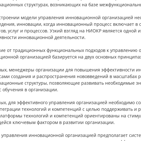
зационных структурах, возникающих на базе межфункциональн
строении модели управления инновационной организацией нео
дения, инновации, когда инновационный процесс включает в с
ов, услуг и процессов. Узкий взгляд на НИОКР является одной
ивности инновационной деятельности.
чие от традиционных функциональных подходов к управлению 
ционной организацией базируется на двух основных принципах
вых, менеджеры организации для повышения эффективности и
сами создания и распространения нововведений в масштабах р
зационные структуры, позволяющие развивать необходимые зн
с обучения в организации.
рых, для эффективного управления организацией необходимо с
нтеграции технологий и компетенций с целью поддерживать и 
платформы технологий и компетенций ориентированы на стиму
ейся ключевым фактором в развитии организации.
 управления инновационной организацией предполагает систем