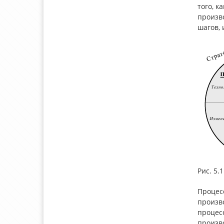
того, к
произво
шагов, 
Рис. 5
Процесс
произв
процесс
произв