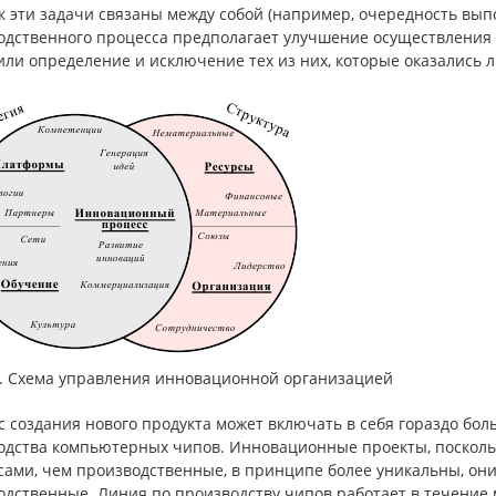
ак эти задачи связаны между собой (например, очередность вып
дственного процесса предполагает улучшение осуществления к
или определение и исключение тех из них, которые оказались л
.1. Схема управления инновационной организацией
 создания нового продукта может включать в себя гораздо бол
одства компьютерных чипов. Инновационные проекты, поскольк
ами, чем производственные, в принципе более уникальны, они 
одственные. Линия по производству чипов работает в течение