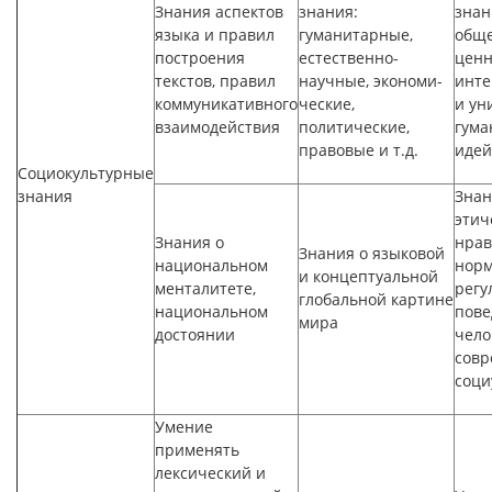
Знания аспектов
знания:
знан
языка и правил
гуманитарные,
обще
построения
естественно-
ценн
текстов, правил
научные, экономи-
инте
коммуникативного
ческие,
и ун
взаимодействия
политические,
гума
правовые и т.д.
идей
Социокультурные
знания
Знан
этич
Знания о
нрав
Знания о языковой
национальном
норм
и концептуальной
менталитете,
рег
глобальной картине
национальном
пове
мира
достоянии
чело
сов
соци
Умение
применять
лексический и