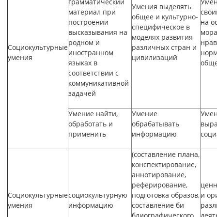
грамматический
Умен
Умения выделять
материал при
свои
общее и культурно-
построении
на о
специфическое в
высказывания на
мора
моделях развития
родном и
нрав
Социокультурные
различных стран и
иностранном
норм
умения
цивилизаций
языках в
обще
соответствии с
коммуникативной
задачей
Умение найти,
Умение
Уме
обработать и
обрабатывать
выра
применить
информацию
соци
(составление плана,
конспектирование,
аннотирование,
реферирование,
ценн
Социокультурные
социокультурную
подготовка образов,
и ор
умения
информацию
составление би
разл
блиографического
деят