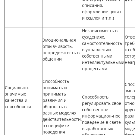
описания,
оформление цитат
и ссылок и т.п.)
Независимость в
суждениях,
Отве
Эмоциональная
самостоятельность
треб
отзывчивость,
в управлении
к себ
непредвзятость в
собственными
сотр
общении
интеллектуальными
неаг
процессами
Способность
Спос
Социально-
понимать и
эмпа
значимые
принимать
Способность
толе
качества и
различия и
регулировать своё
отно
способности
общность в
собственное
друг
разных моделях
информацион-ное
раз
действительности,
поведение в свете
куль
в специфике
выработанных
моде
поведения
обществом
форм