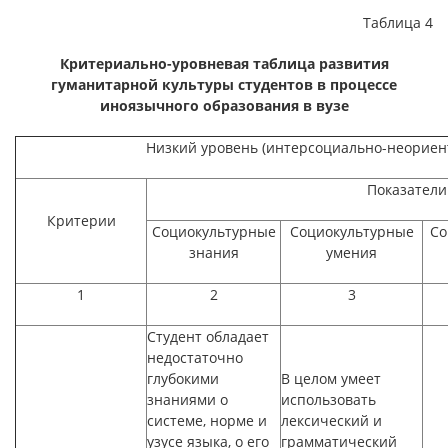
Таблица 4
Критериально-уровневая таблица развития
гуманитарной культуры студентов в процессе
иноязычного образования в вузе
Низкий уровень (интерсоциально-неорие
Показатели
Критерии
Социокультурные
Социокультурные
Со
знания
умения
1
2
3
Студент обладает
недостаточно
глубокими
В целом умеет
знаниями о
использовать
системе, норме и
лексический и
узусе языка, о его
грамматический