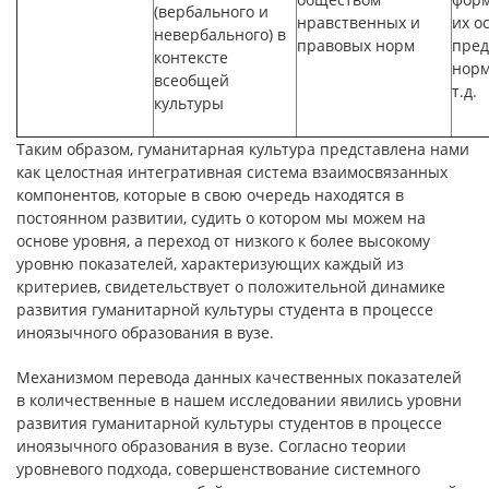
(вербального и
нравственных и
их о
невербального) в
правовых норм
пред
контексте
норм
всеобщей
т.д.
культуры
Таким образом, гуманитарная культура представлена нами
как целостная интегративная система взаимосвязанных
компонентов, которые в свою очередь находятся в
постоянном развитии, судить о котором мы можем на
основе уровня, а переход от низкого к более высокому
уровню показателей, характеризующих каждый из
критериев, свидетельствует о положительной динамике
развития гуманитарной культуры студента в процессе
иноязычного образования в вузе.
Механизмом перевода данных качественных показателей
в количественные в нашем исследовании явились уровни
развития гуманитарной культуры студентов в процессе
иноязычного образования в вузе. Согласно теории
уровневого подхода, совершенствование системного