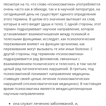
Несмотря на то, что слово «психосоматика» употребляется
очень часто как в обиходе, так и в научной литературе, на
сегод­няшний день не существует единого определения
этого термина. В целом его значение вытекает из слов,
которые в него входят (ду­ша и тело). С одной стороны, этот
термин подразумевает научное направление, которое
устанавливает взаимоотношения между пси­хикой и
телесными функциями, исследует, как психологические
переживания влияют на функции организма, как
переживания мо­гут вызывать те или иные болезни. С
другой стороны, под терми­ном «психосоматика»
подразумевается ряд феноменов, связанных с
взаимовлиянием психического и телесного, в том числе
целый ряд патологических нарушений. В-третьих, под
психосоматикой понимают направление медицины,
ставящее своей целью лечение психосоматических
нарушений («психосоматическая медицина»). В настоящее
время психосоматика является междисципли­нарным
научным направлением:
она служит лечению заболеваний, и,