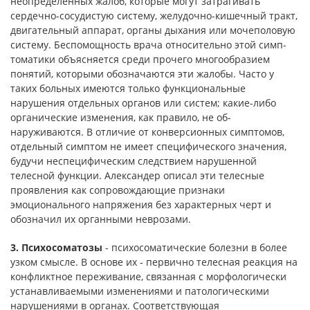
неопределенных жалоб, которые могут затрагивать
сердечно-сосудистую систему, желудочно-ки­шечный тракт,
двигательный аппарат, органы дыхания или моче­половую
систему. Беспомощность врача относительно этой симп­
томатики объясняется среди прочего многообразием
понятий, которыми обозначаются эти жалобы. Часто у
таких больных имеются только функциональные
нарушения отдельных органов или систем; какие-либо
органические изменения, как правило, не об­
наруживаются. В отличие от конверсионных симптомов,
отдель­ный симптом не имеет специфического значения,
будучи неспеци­фическим следствием нарушенной
телесной функции. Александер описал эти телесные
проявления как сопровождающие признаки
эмоционального напряжения без характерных черт и
обозначил их органными неврозами.
3. Психосоматозы
- психосоматические болезни в более
уз­ком смысле. В основе их - первично телесная реакция на
конф­ликтное переживание, связанная с морфологически
устанавлива­емыми изменениями и патологическими
нарушениями в органах. Соответствующая