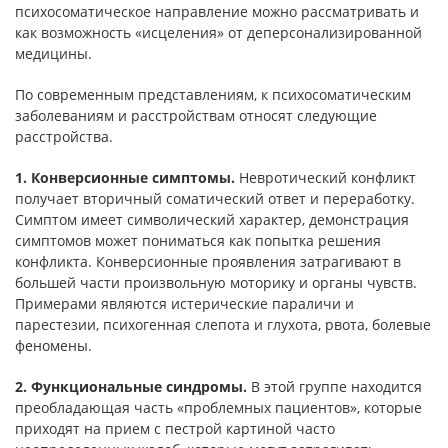
психосоматическое направление можно рас­сматривать и
как возможность «исцеления» от деперсонализиро­ванной
медицины.
По современным представлениям, к психосоматическим
за­болеваниям и расстройствам относят следующие
расстройства.
1. Конверсионные симптомы.
Невротический конфликт
получает вторичный соматический ответ и переработку.
Симптом имеет сим­волический характер, демонстрация
симптомов может пониматься как попытка решения
конфликта. Конверсионные проявления за­трагивают в
большей части произвольную моторику и органы чувств.
Примерами являются истерические параличи и
парестезии, психогенная слепота и глухота, рвота, болевые
феномены.
2. Функциональные синдромы.
В
этой группе находится
преоб­ладающая часть «проблемных пациентов», которые
приходят на прием с пестрой картиной часто