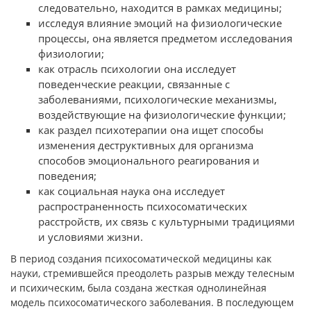
следовательно, нахо­дится в рамках медицины;
исследуя влияние эмоций на физиологические
процессы, она является предметом исследования
физиологии;
как отрасль психологии она исследует
поведенческие реак­ции, связанные с
заболеваниями, психологические меха­низмы,
воздействующие на физиологические функции;
как раздел психотерапии она ищет способы
изменения де­структивных для организма
способов эмоционального реа­гирования и
поведения;
как социальная наука она исследует
распространенность психосоматических
расстройств, их связь с культурными традициями
и условиями жизни.
В период создания психосоматической медицины как
науки, стремившейся преодолеть разрыв между телесным
и психиче­ским, была создана жесткая однолинейная
модель психосомати­ческого заболевания. В последующем