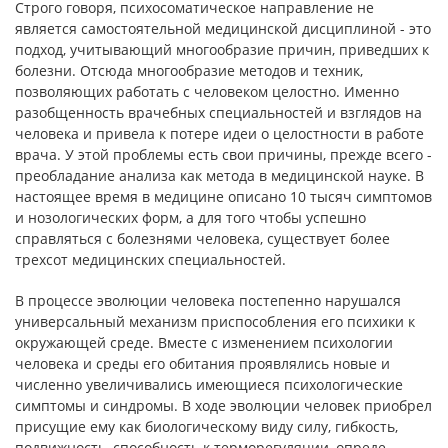
Строго говоря, психосоматическое направление не
является самостоятельной медицинской дисциплиной - это
подход, учитывающий многообразие причин, приведших к
болез­ни. Отсюда многообразие методов и техник,
позволяющих рабо­тать с человеком целостно. Именно
разобщенность врачебных специальностей и взглядов на
человека и привела к потере идеи о целостности в работе
врача. У этой проблемы есть свои причины, прежде всего -
преобладание анализа как метода в медицинской науке. В
настоящее время в медицине описано 10 тысяч симпто­мов
и нозологических форм, а для того чтобы успешно
справлять­ся с болезнями человека, существует более
трехсот медицинских специальностей.
В процессе эволюции человека постепенно нарушался
уни­версальный механизм приспособления его психики к
окружаю­щей среде. Вместе с изменением психологии
человека и среды его обитания проявлялись новые и
численно увеличивались имею­щиеся психологические
симптомы и синдромы. В ходе эволюции человек приобрел
присущие ему как биологическому виду силу, гибкость,
подвижность, способность к терморегуляции, опреде­