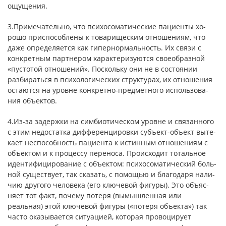
ощущения.
3.Примечательно, что психосоматические пациенты хо­
рошо приспособлены к товарищеским отношениям, что
даже определяется как гипернормальность. Их связи с
конкретным партнером характеризуются своеобразной
«пустотой отношений». Поскольку они не в состоянии
разбираться в психологических структурах, их отношения
остаются на уровне конкретно-предметного использова­
ния объектов.
4.Из-за задержки на симбиотическом уровне и связанного
с этим недо­статка дифференцировки субъект-объект выте­
кает неспособность пациента к истинным отношениям с
объектом и к процессу переноса. Происходит тотальное
идентифицирование с объектом: психосоматический боль­
ной существует, так сказать, с помощью и благодаря нали­
чию другого человека (его ключевой фигуры). Это объяс­
няет тот факт, почему потеря (вымышленная или
реальная) этой ключевой фигуры («потеря объекта») так
часто оказы­вается ситуацией, которая провоцирует