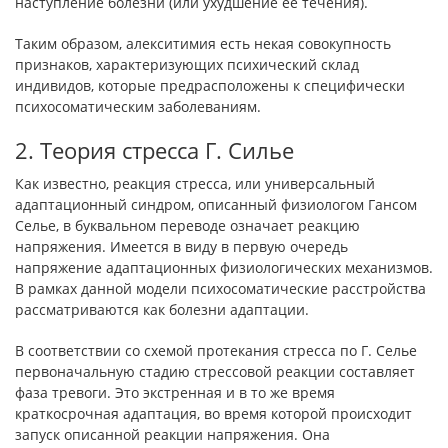
наступление болез­ни (или ухудшение ее течения).
Таким образом, алекситимия есть некая совокупность
призна­ков, характеризующих психический склад
индивидов, которые предрасположены к специфически
психосоматическим заболева­ниям.
2. Теория стресса Г. Силье
Как известно, реакция стресса, или универсальный
адаптаци­онный синдром, описанный физиологом Гансом
Селье, в бук­вальном переводе означает реакцию
напряжения. Имеется в виду в первую очередь
напряжение адаптационных физиологических механизмов.
В рамках данной модели психосоматические рас­стройства
рассматриваются как болезни адаптации.
В соответствии со схемой протекания стресса по Г. Селье
пер­воначальную стадию стрессовой реакции составляет
фаза трево­ги. Это экстренная и в то же время
краткосрочная адаптация, во время которой происходит
запуск описанной реакции напряже­ния. Она