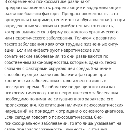
В современной психосоматике различают
предрасположен­ность, разрешающие и задерживающие
развитие болезни фак­торы. Предрасположенность - это
врожденная (например, генетически обусловленная), а при
определенных условиях и приобретенная готовность,
которая выливается в форму возмож­ного органического
или невротического заболевания. Толчком к развитию
такого заболевания являются трудные жизненные ситу­
ации. Если манифестируют невротические или
соматические за­болевания, то они развиваются по
собственным закономерно­стям, которые, однако, тесно
связаны с факторами окружающей среды. Значение
способствующих развитию болезни факторов при
хронических заболеваниях стало известно лишь в
последнее время. В любом случае для диагностики как
психосоматического, так и невротического заболевания
необходимо понимание ситуа­ционного характера его
происхождения. Констатация наличия психосоматических
нарушений не приводит к отрицанию основ­ного диагноза.
Если сегодня говорят о психосоматическом, био­
психосоциальном заболевании, то это лишь указывает на
связь предрасположенность - личность - ситуация.