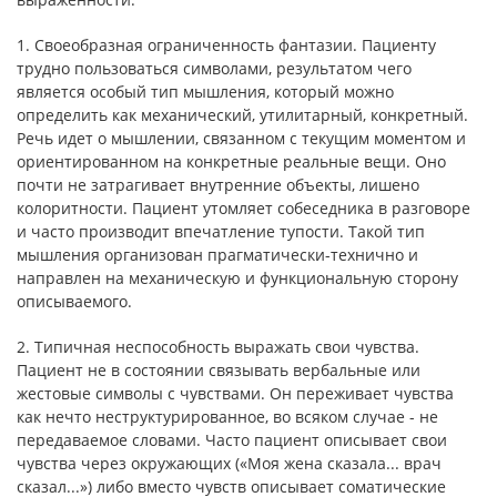
1. Своеобразная ограниченность фантазии. Пациенту
трудно пользоваться символами, результатом чего
является особый тип мышления, который можно
определить как механиче­ский, утилитарный, конкретный.
Речь идет о мышлении, связанном с текущим моментом и
ориентированном на конкретные реальные вещи. Оно
почти не затрагивает внут­ренние объекты, лишено
колоритности. Пациент утомляет собеседника в разговоре
и часто производит впечатление тупости. Такой тип
мышления организован прагматически-технично и
направлен на механическую и функциональную сторону
описываемого.
2. Типичная неспособность выражать свои чувства.
Пациент не в состоянии связывать вербальные или
жестовые символы с чувствами. Он переживает чувства
как нечто неструктуриро­ванное, во всяком случае - не
передаваемое словами. Часто пациент описывает свои
чувства через окружающих («Моя жена сказала... врач
сказал...») либо вместо чувств описывает соматические