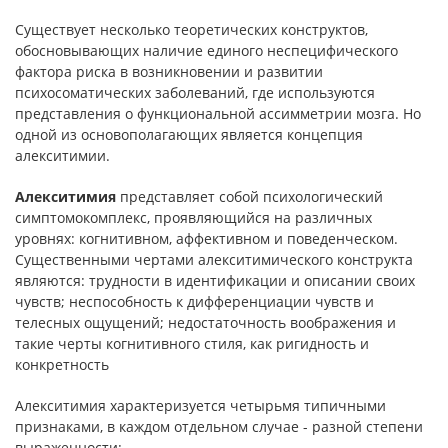
Существует несколько теоретических конструктов,
обосновы­вающих наличие единого неспецифического
фактора риска в воз­никновении и развитии
психосоматических заболеваний, где ис­пользуются
представления о функциональной ассимметрии мозга. Но
одной из основополагающих является концепция
алекситимии.
Алекситимия
представляет собой психологический
симптомокомплекс, проявляющийся на различных
уровнях: когнитивном, аффективном и поведенческом.
Существенными чертами алекситимического конструкта
являются: трудности в идентификации и описании своих
чувств; неспособность к дифференциации чувств и
телесных ощущений; недостаточность воображения и
такие черты когнитивного стиля, как ригидность и
конкретность
Алекситимия характеризуется четырьмя типичными
призна­ками, в каждом отдельном случае - разной степени
выраженно­сти: