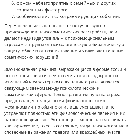
фоном неблагоприятных семейных и других
социальных факторов;
особенностями психотравмирующих событий.
Перечисленные факторы не только участвуют в
происхождении психосоматических расстройств, но и
делают индивида уязвимым к психоэмоциональным
стрессам, затрудняют психологическую и биологическую
защиту, облегчают возникновение и утяжеляют те­чение
соматических нарушений.
Эмоциональная реакция, выражающаяся в форме тоски и
по­стоянной тревоги, нейро-вегетативно-эндокринных
изменений и характерном ощущении страха, является
связующим звеном меж­ду психологической и
соматической сферой. Полное развитие чувства страха
предотвращено защитными физиологическими
механизмами, но обычно они лишь уменьшают, а не
устраняют полностью эти физиологические явления и их
патогенное дейст­вие. Этот процесс можно рассматривать
как торможение, то есть состояние, когда психомоторные и
словесные выражения тревоги или враждебных чувств