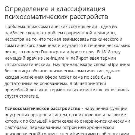
Определение и классификация
психосоматических расстройств
Проблема психосоматических соотношений - одна из
наибо­лее сложных проблем современной медицины,
несмотря на то, что тесная взаимосвязь психического и
соматического замечена и изучается в течение нескольких
веков, со времен Гиппократа и Аристотеля. В 1818 году
немецкий врач из Лейпцига Я. Хайнрот ввел термин
«психосоматический». Ему принадлежали слова: «Причины
бессонницы обычно психически-соматические, одна­ко
каждая жизненная сфера может сама по себе быть
достаточ­ным ей основанием». В общепринятый
врачебный лексикон термин «психосоматика» вошел лишь
спустя столетие.
Психосоматическое расстройство -
нарушения функций
внутренних органов и систем, возникновение и развитие
которых по большей части связано с нервно-психическими
факторами, переживанием острой или хронической
психологической травмы, специфическими особенностями