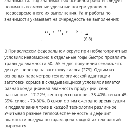
значимости. Под значимостью основной работы следует
понимать возможные удельные потери урожая от
несвоевременного их выполнения. Ранг работы по
значимости указывает на очередность ее выполнения:
. (6.8)
В Приволжском федеральном округе при неблагоприятных
условиях невозможно в отдельные годы быстро провялить
травы до влажности 50...55 % для получения сенажа, что
диктует переход на заготовку силоса [279]. Одним из
основных параметров технологической адаптации
заготовки кормов в складывающихся условиях является
разная кондиционная влажность продукции: сено
рассыпное - 17-22%, сено прессованное - 35-40%, сенаж-45-
55%, силос - 70-80%. В связи с этим ежегодно время сушки
и подвяливания трав в каждой технологии различное.
Учитывая разные теплообеспеченность и дефицит
влажности воздуха по годам, доля каждой из технологий
выразится: