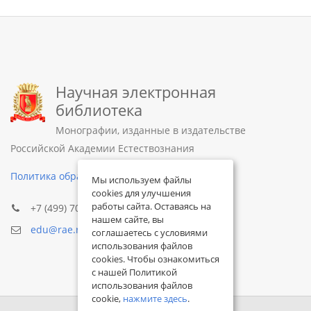
Научная электронная
библиотека
Монографии, изданные в издательстве
Российской Академии Естествознания
Политика обработки персональных данных
Мы используем файлы
cookies для улучшения
работы сайта. Оставаясь на
+7 (499) 705-72-30
нашем сайте, вы
edu@rae.ru
соглашаетесь с условиями
использования файлов
cookies. Чтобы ознакомиться
с нашей Политикой
использования файлов
cookie,
нажмите здесь
.