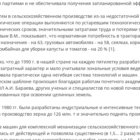
 партиями и не обеспечивала получения запланированной эфф
тем в сельскохозяйственном производстве из-за недостаточно
огические операции выполняются по устаревшим технологичес
нических сроков, значительными затратами труда и потерями прод
ым В.М., показывает, что нормативная потребность в трактора
назначения - на 63, грузовых автомобилях - на 58, сеялках, к
комбайнах для уборки капусты и томатов - на 20 % [1].
о, что до 1990 г. в нашей стране на каждую пятилетку разраб
затратный характер и мало учитывали зональные условия веден
овала практически одна негибкая система технологий и машин.
еском шаблоне произошел благодаря работам почетного академ
 А.И. Бараева, других ученых и специалистов по новой почво
зованных при освоении целинных земель.
- 1980 гг. были разработаны индустриальные и интенсивные т
 производство зерна до 126 млн. т и значительно поднять прои
 машин для комплексной механизации сельскохозяйственного пр
ась от действующей и позволяла существенно (в 1,5... 2 раза)
о выполнения сельскохозяйственных работ, сократить на 10...