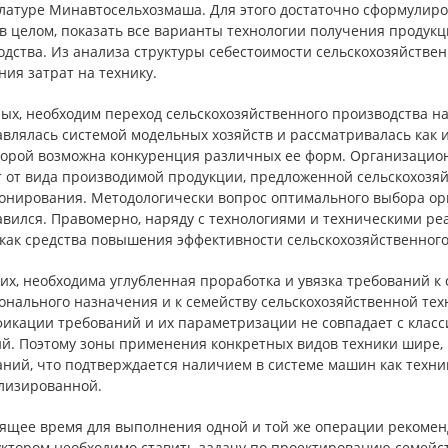
латуре Минавтосельхозмаша. Для этого достаточно сформулиро
в целом, показать все варианты технологии получения продукц
одства. Из анализа структуры себестоимости сельскохозяйств
ия затрат на технику.
ых, необходим переход сельскохозяйственного производства н
влялась системой модельных хозяйств и рассматривалась как 
торой возможна конкуренция различных ее форм. Организацион
т от вида производимой продукции, предложенной сельскохозяй
онирования. Методологически вопрос оптимального выбора ор
тавился. Правомерно, наряду с технологиями и техническими р
как средства повышения эффективности сельскохозяйственного
ьих, необходима углубленная проработка и увязка требований 
онального назначения и к семейству сельскохозяйственной тех
фикации требований и их параметризации не совпадает с клас
й. Поэтому зоны применения конкретных видов техники шире, ч
ний, что подтверждается наличием в системе машин как техни
лизированной.
ящее время для выполнения одной и той же операции рекоменд
уктором необходимо ставить задачу по проектированию семейс