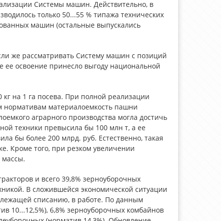
ализации Системы машин. Действительно, в
зводилось только 50...55 % типажа технических
ированных машин (остальные выпускались
Если же рассматривать Систему машин с позиций
ое ее освоение принесло выгоду национальной
0 кг на 1 га посева. При полной реализации
м нормативам материалоемкость пашни
ллоемкого аграрного производства могла достичь
ной техники превысила бы 100 млн т, а ее
вила бы более 200 млрд. руб. Естественно, такая
е. Кроме того, при резком увеличении
 массы.
тракторов и всего 39,8% зерноуборочных
хникой. В сложившейся экономической ситуации
длежащей списанию, в работе. По данным
тив 10...12,5%), 6,8% зерноуборочных комбайнов
елеуборочных (норматив 14,3%). Обновление