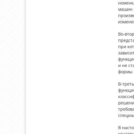
номенк
машин 
произв
изменен
Во-втор
предста
при ко
зависи
функци
и не с
формы 
В-трет
функци
класси
решени
требова
специа
В насто
констр