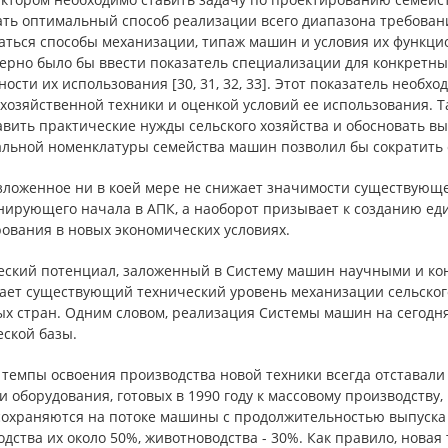
ать оптимальный способ реализации всего диапазона требовани
ться способы механизации, типаж машин и условия их функцион
ерно было бы ввести показатель специализации для конкретных
ости их использования [30, 31, 32, 33]. Этот показатель необхо
хозяйственной техники и оценкой условий ее использования. Т
авить практические нужды сельского хозяйства и обосновать в
льной номенклатуры семейства машин позволил бы сократить 
ложенное ни в коей мере не снижает значимости существующ
нирующего начала в АПК, а наоборот призывает к созданию ед
ования в новых экономических условиях.
еский потенциал, заложенный в Систему машин научными и ко
ает существующий технический уровень механизации сельского
ых стран. Одним словом, реализация Системы машин на сегод
еской базы.
темпы освоения производства новой техники всегда отставали
 оборудования, готовых в 1990 году к массовому производству
сохраняются на потоке машины с продолжительностью выпуска б
дства их около 50%, животноводства - 30%. Как правило, новая