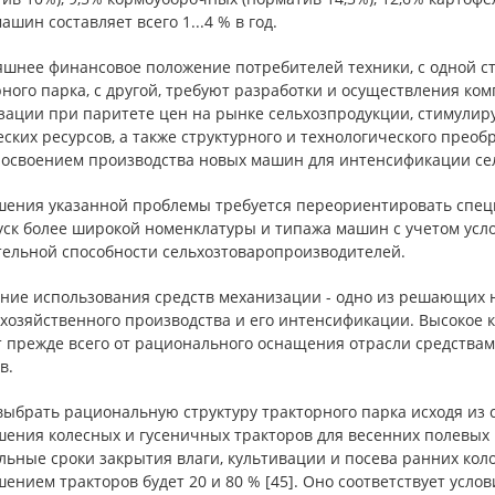
ашин составляет всего 1...4 % в год.
яшнее финансовое положение потребителей техники, с одной 
ного парка, с другой, требуют разработки и осуществления ко
зации при паритете цен на рынке сельхозпродукции, стимули
ских ресурсов, а также структурного и технологического прео
с освоением производства новых машин для интенсификации се
шения указанной проблемы требуется переориентировать спе
уск более широкой номенклатуры и типажа машин с учетом усл
тельной способности сельхозтоваропроизводителей.
ние использования средств механизации - одно из решающих
охозяйственного производства и его интенсификации. Высокое 
т прежде всего от рационального оснащения отрасли средства
в.
выбрать рациональную структуру тракторного парка исходя из
шения колесных и гусеничных тракторов для весенних полевых
ьные сроки закрытия влаги, культивации и посева ранних кол
ением тракторов будет 20 и 80 % [45]. Оно соответствует услов