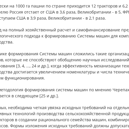
ски на 1000 га пашни по стране приходится 12 тракторов и 6,2
елю Россия отстает от США в 3,6 раза, Великобритании - в 5, ФР
ступаем США в 3,9 раза, Великобритании - в 2,1 раза.
д на полный хозяйственный расчет и самофинансирование пре
логического подхода к формированию Системы машин для комп
одства.
тике формирования Системы машин сложились такие организа
ов, которые не способствуют обобщению научных исследовани
вания [3, 4, ..., 24 и др.], когда эффективность механизации 
дства достигается увеличением номенклатуры и числа техниче
ям функционирования.
етодология формирования системы машин по мнению Черепахина 
ется в следующем [25 и др.].
вых, необходима четкая увязка исходных требований на отдел
ивных технологий производства сельскохозяйственной продукц
укторов в создании рационального семейства машин, комбиниро
ксов. Формы изложения исходных требований должны допускать