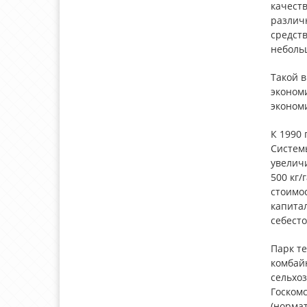
качест
различн
средств
неболь
Такой в
эконом
экономи
К 1990 
Систем
увеличи
500 кг/
стоимос
капита
себесто
Парк те
комбай
сельхо
Госкомс
(нормат