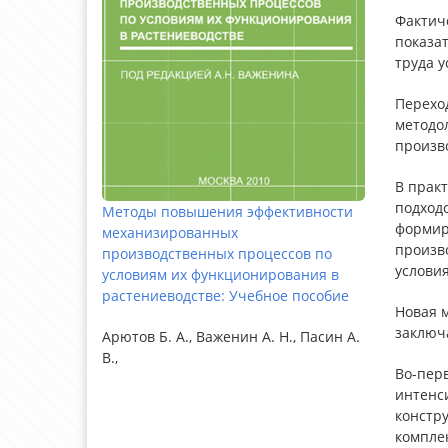
Фактиче
показат
труда у
Перехо
методо
произв
В прак
подход
Методы повышения эффективности
формиро
механизированных
произво
производственных процессов по
услови
условиям их функционирования в
растениеводстве: Учебное пособие
Новая м
заключа
Арютов Б. А., Важенин А. Н., Пасин А.
В.,
Во-пер
интенс
констр
компле