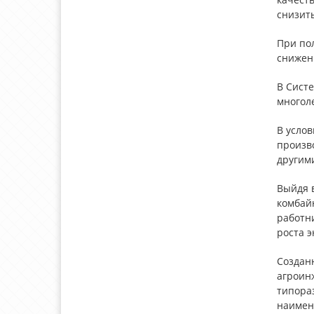
снизить
При по
снижены
В Сист
многол
В усло
произв
другим
Выйдя в
комбайн
работни
роста э
Созданн
агроинж
типораз
наимен