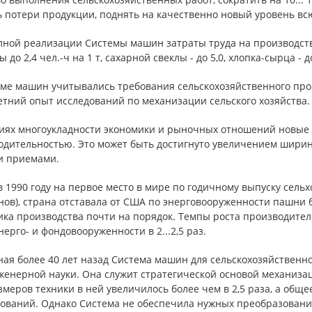
 потери продукции, поднять на качественно новый уровень всю
лной реализации Системы машин затраты труда на производство
 до 2,4 чел.-ч на 1 т, сахарной свеклы - до 5,0, хлопка-сырца - до 
еме машин учитывались требования сельскохозяйственного про
етний опыт исследований по механизации сельского хозяйства.
виях многоукладности экономики и рыночных отношений новы
одительностью. Это может быть достигнуто увеличением шири
и приемами.
 1990 году на первое место в мире по годичному выпуску сельх
ов), страна отставала от США по энерговооруженности пашни б
ка производства почти на порядок. Темпы роста производител
нерго- и фондовооруженности в 2...2,5 раз.
ая более 40 лет назад Система машин для сельскохозяйственно
енерной науки. Она служит стратегической основой механизац
меров техники в ней увеличилось более чем в 2,5 раза, а обще
ований. Однако Система не обеспечила нужных преобразований