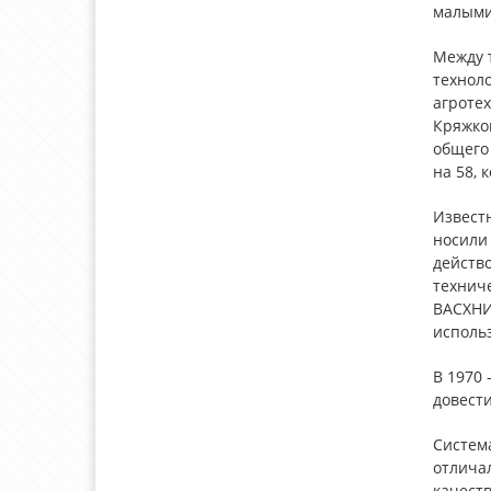
малыми
Между 
технол
агротех
Кряжков
общего 
на 58, 
Известн
носили 
действ
технич
ВАСХНИЛ
исполь
В 1970 
довести
Система
отличал
качеств