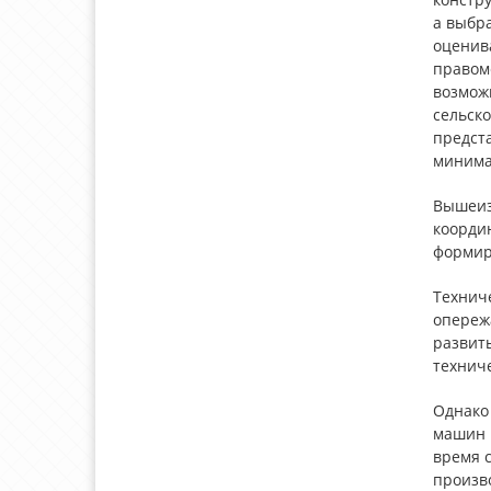
а выбр
оценива
правом
возможн
сельско
предст
минима
Вышеиз
коорди
формир
Технич
опереж
развит
технич
Однако 
машин и
время 
произво