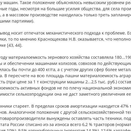
ву машин. Такое положение объяснялось невысоким уровнем ре
ые годы, несмотря на большие усилия общества, для села прои
, а в массовом производстве находилась только треть заплан
шими партиями).
ывод носит отпечаток механистического подхода к проблеме. 
ики, то по мнению Краснощекова Н.В. оказывается, что неполн
ке [43, 44].
году материалоемкость зернового хозяйства составляла 180...19
ы и обеспечении машинами колхозов, совхозов по действующи
лась бы почти до 400 кг/га, а с учетом других сфер более мета
га. В пересчете на всю площадь пашни материалоемкость аграр
ть (при цене за 1 т конструкции машины 2...2,5 тыс. руб.) соста
лоемкость активных фондов не по плечу национальной экономик
имости сельхозпродукции она не даст заметного увеличения ее
хники стареет. В пределах сроков амортизации находится 47% 
нов. Аналогичное положение с другой сельскохозяйственной те
зтоваропроизводители вынуждены оставлять часть техники, по
тата России списано из-за износа всего 6,2 % тракторов (норма
ив 10%), 9,5% кормоуборочных (норматив 14,3%), 12,6% картоф