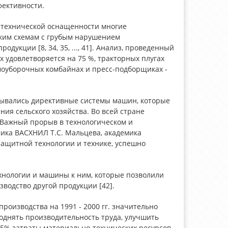
ективности.
й технической оснащенности многие
ким схемам с грубым нарушением
укции [8, 34, 35, ..., 41]. Анализ, проведенный
х удовлетворяется на 75 %, тракторных плугах
ормоуборочных комбайнах и пресс-подборщиках -
атывались директивные системы машин, которые
ия сельского хозяйства. Во всей стране
 Важный прорыв в технологическом и
ика ВАСХНИЛ Т.С. Мальцева, академика
защитной технологии и технике, успешно
ехнологии и машины к ним, которые позволили
зводство другой продукции [42].
оизводства на 1991 - 2000 гг. значительно
 поднять производительность труда, улучшить
 15% затраты материально-технических ресурсов,