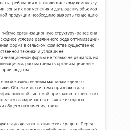
вать требования к технологическому комплексу
ии, зоны их применения и дать оценку объемов
енной продукции необходимо выявить тенденцию
а гибкую организационную структуру (ранее она
исходное условие различного рода оптимизации),
ная форма в сельском хозяйстве существенно
ственной техники и условий ее
ганизационной формы не только не решался, но
еализациями, рассматривать организационные
 производства.
к сельскохозяйственным машинам единого
ники. Объективно система признаков для
сификационной системой признаков технических
ем это оговаривается в заявке исходных
ки общего назначения, так и
уется до десятка технических средств. Перед
тва машин в терминах обобщенных требований,