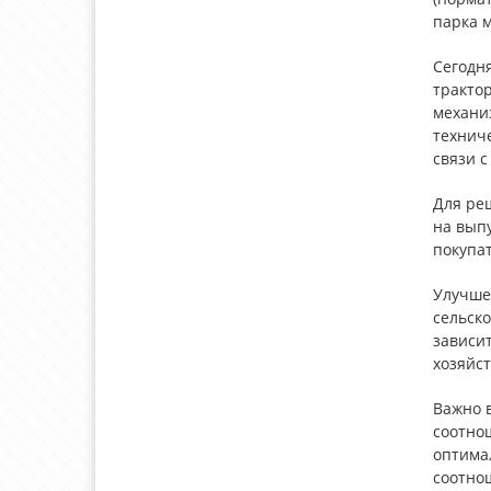
парка м
Сегодн
трактор
механи
техниче
связи 
Для ре
на вып
покупа
Улучше
сельск
зависи
хозяйст
Важно 
соотно
оптимал
соотнош