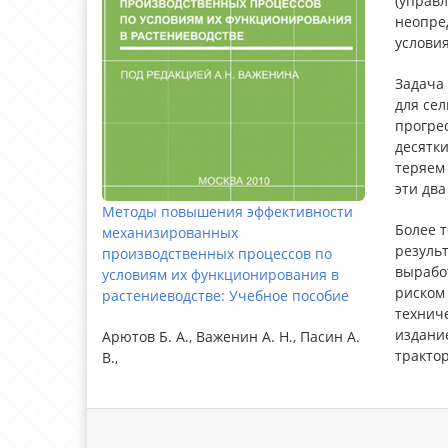
(управ
неопре
услови
Задача
для сел
прогрес
десятки
теряем 
эти два
Методы повышения эффективности
Более т
механизированных
резуль
производственных процессов по
вырабо
условиям их функционирования в
риском
растениеводстве: Учебное пособие
технич
издани
Арютов Б. А., Важенин А. Н., Пасин А.
тракто
В.,