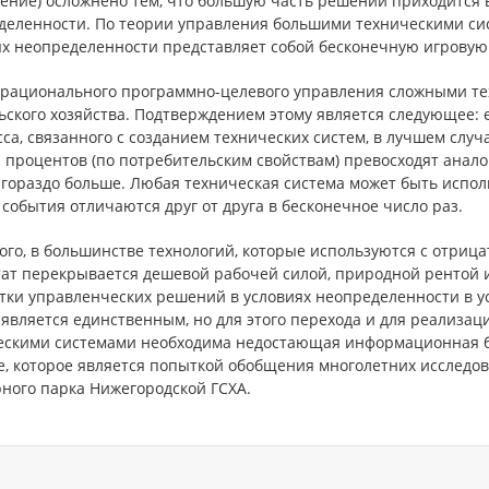
ление) осложнено тем, что большую часть решений приходится
деленности. По теории управления большими техническими си
ях неопределенности представляет собой бесконечную игровую 
 рационального программно-целевого управления сложными т
ьского хозяйства. Подтверждением этому является следующее: 
са, связанного с созданием технических систем, в лучшем случ
 процентов (по потребительским свойствам) превосходят анало
гораздо больше. Любая техническая система может быть испол
 события отличаются друг от друга в бесконечное число раз.
ого, в большинстве технологий, которые используются с отриц
тат перекрывается дешевой рабочей силой, природной рентой 
тки управленческих решений в условиях неопределенности в 
 является единственным, но для этого перехода и для реализ
ескими системами необходима недостающая информационная б
е, которое является попыткой обобщения многолетних исследо
рного парка Нижегородской ГСХА.