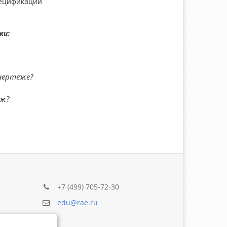
пецификации
ки:
чертеже?
еж?
+7 (499) 705-72-30
edu@rae.ru