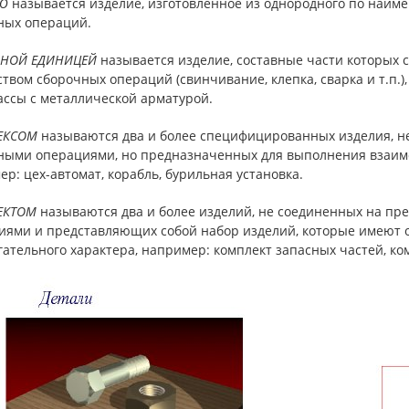
Ю
называется изделие, изготовленное из однородного по наим
ных операций.
HОЙ ЕДИHИЦЕЙ
называется изделие, составные части которых 
твом сборочных операций (свинчивание, клепка, сварка и т.п.),
ассы с металлической арматурой.
ЕКСОМ
называются два и более специфициpованных изделия, н
ными операциями, но предназначенных для выполнения взаим
р: цех-автомат, корабль, бурильная установка.
ЕКТОМ
называются два и более изделий, не соединенных на пр
иями и представляющих собой набор изделий, которые имеют 
ательного характера, например: комплект запасных частей, ко