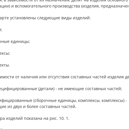
ации) и вспомогательного производства (изделия, предназначе
дарте установлены следующие виды изделий:
и;
очные единицы;
ексы;
екты.
имости от наличия или отсутствия составных частей изделия де
пецифицированные (детали) - не имеющие составных частей;
цифициpованные (сборочные единицы, комплексы, комплексы) -
ие из двух и более составных частей.
ра изделий показана на рис. 10. 1.