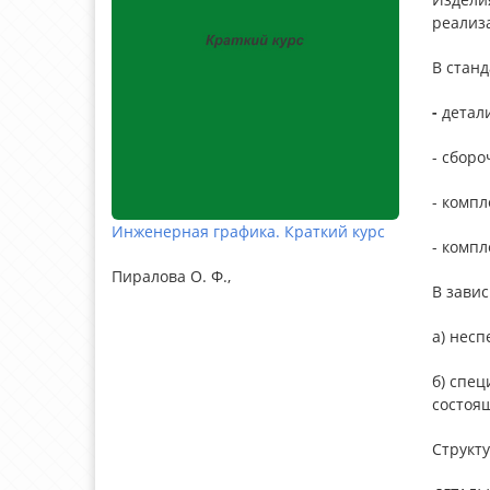
реализ
В стан
-
детал
- сбор
- компл
Инженерная графика. Краткий курс
- компл
Пиралова О. Ф.,
В завис
а) нес
б) спе
состоящ
Структу