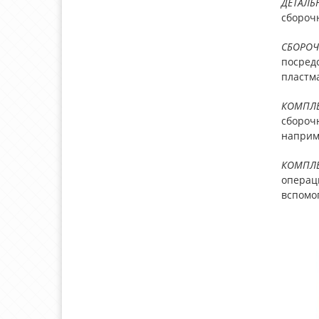
ДЕТАЛЬ
сбороч
СБОPОЧ
посредс
пластм
КОМПЛ
сбороч
наприме
КОМПЛ
операц
вспомог