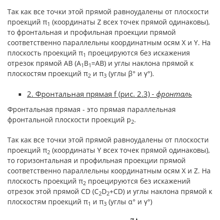
Так как все точки этой прямой равноудалены от плоскости
проекций π
(координаты Z всех точек прямой одинаковы),
1
то фронтальная и профильная проекции прямой
соответственно параллельны координатным осям Х и Y. На
плоскость проекций π
проецируются без искажения
1
отрезок прямой АВ (А
В
=АВ) и углы наклона прямой к
1
1
плоскостям проекций π
и π
(углы β° и γ°).
2
3
2. Фронтальная прямая f (рис. 2.3) -
фронталь
Фронтальная прямая - это прямая параллельная
фронтальной плоскости проекций p
.
2
Так как все точки этой прямой равноудалены от плоскости
проекций π
(координаты Y всех точек прямой одинаковы),
2
то горизонтальная и профильная проекции прямой
соответственно параллельны координатным осям Х и Z. На
плоскость проекций π
проецируются без искажений
2
отрезок этой прямой CD (C
D
+CD) и углы наклона прямой к
2
2
плоскостям проекций π
и π
(углы α° и γ°)
1
3