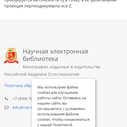
3
проекция перпендикулярна оси Z.
Научная электронная
библиотека
Монографии, изданные в издательстве
Российской Академии Естествознания
Политика обработки персональных данных
Мы используем файлы
cookies для улучшения
работы сайта. Оставаясь на
+7 (499) 705-72-30
нашем сайте, вы
edu@rae.ru
соглашаетесь с условиями
использования файлов
cookies. Чтобы ознакомиться
с нашей Политикой