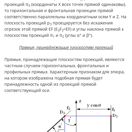
проекций π
(координаты Х всех точек прямой одинаковы),
3
то горизонтальная и фронтальная проекции прямой
соответственно параллельны координатным осям Y и Z. На
плоскость проекций p
проецируется без искажения
3
отрезок этой прямой EF (E
F
=EF) и углы наклона прямой к
3
3
плоскостям проекций π
и π
(углы α° и β°).
1
2
Прямые, принадлежащие плоскостям проекций
Прямые, принадлежащие плоскостям проекций, являются
частным случаем горизонтальных, фронтальных и
профильных прямых. Характерным признаком для эпюра,
на котором изображена подобная прямая будет
принадлежность одной из проекций прямой
соответствующей оси.